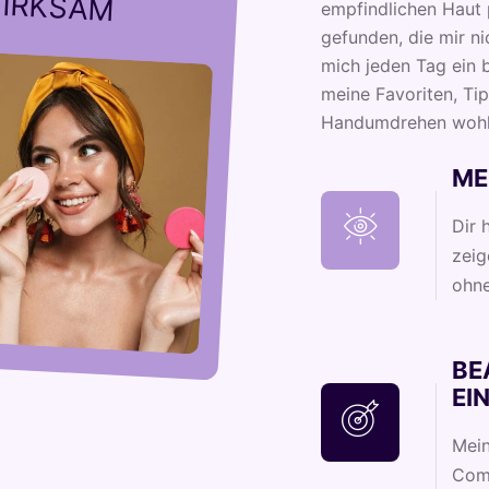
IRKSAM
empfindlichen Haut 
gefunden, die mir ni
mich jeden Tag ein b
meine Favoriten, Tip
Handumdrehen wohl
ME
Dir 
zeig
ohne
BE
EI
Mein
Comm