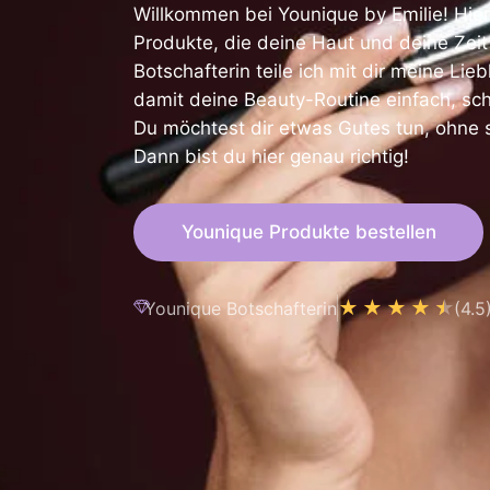
Willkommen bei Younique by Emilie! Hier
Produkte, die deine Haut und deine Zeit
Botschafterin teile ich mit dir meine Li
damit deine Beauty-Routine einfach, sch
Du möchtest dir etwas Gutes tun, ohne 
Dann bist du hier genau richtig!
Younique Produkte bestellen
★★★★
★
Younique Botschafterin
(4.5