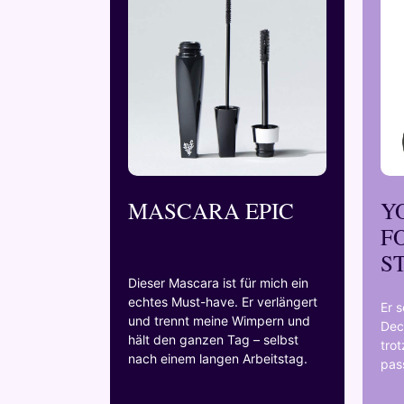
MASCARA EPIC
Y
F
S
Dieser Mascara ist für mich ein
echtes Must-have. Er verlängert
Er 
und trennt meine Wimpern und
Dec
hält den ganzen Tag – selbst
tro
nach einem langen Arbeitstag.
pass