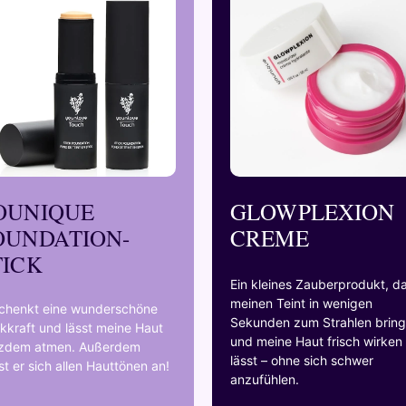
OUNIQUE
GLOWPLEXION
OUNDATION-
CREME
TICK
Ein kleines Zauberprodukt, d
meinen Teint in wenigen
schenkt eine wunderschöne
Sekunden zum Strahlen bring
kkraft und lässt meine Haut
und meine Haut frisch wirken
tzdem atmen. Außerdem
lässt – ohne sich schwer
t er sich allen Hauttönen an!
anzufühlen.