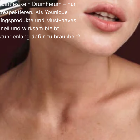
 gibt es kein Drumherum – nur
 respektieren. Als Younique
eblingsprodukte und Must-haves,
nell und wirksam bleibt.
stundenlang dafür zu brauchen?
)