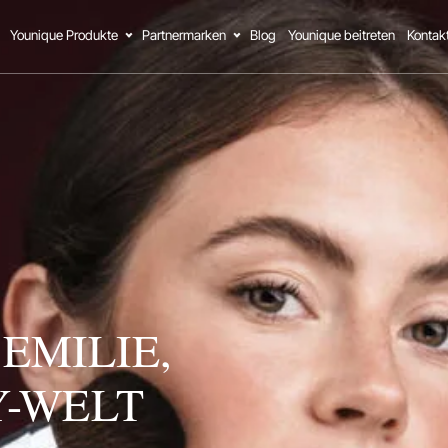
Younique Produkte
Partnermarken
Blog
Younique beitreten
Kontak
EMILIE,
Y-WELT