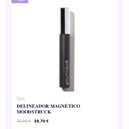
Ojos
DELINEADOR MAGNÉTICO
MOODSTRUCK
El
El
43,00
€
38,70
€
precio
precio