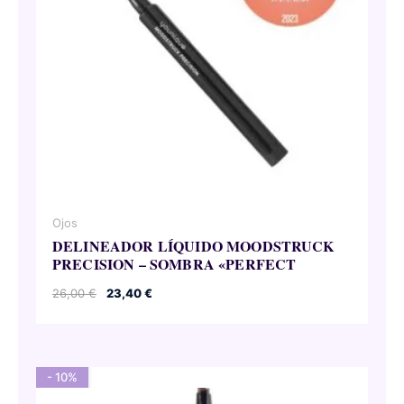
Ojos
DELINEADOR LÍQUIDO MOODSTRUCK
PRECISION – SOMBRA «PERFECT
El
El
26,00
€
23,40
€
precio
precio
original
actual
era:
es:
26,00 €.
23,40 €.
- 10%