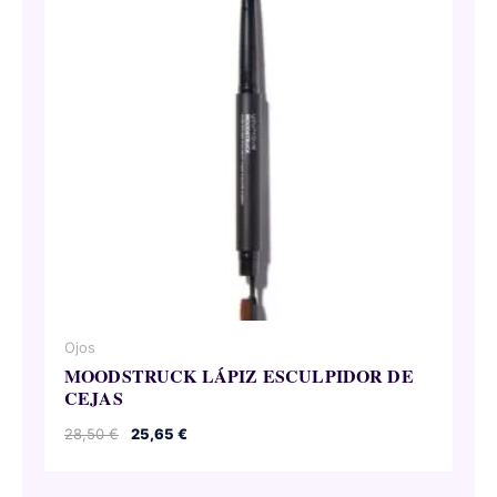
Ojos
MOODSTRUCK LÁPIZ ESCULPIDOR DE
CEJAS
El
El
28,50
€
25,65
€
precio
precio
original
actual
era:
es: