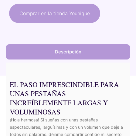
original
actual
Comprar en la tienda Younique
era:
es:
31,50 €.
28,35 €.
Descripción
EL PASO IMPRESCINDIBLE PARA
UNAS PESTAÑAS
INCREÍBLEMENTE LARGAS Y
VOLUMINOSAS
¡Hola hermosa! Si sueñas con unas pestañas
espectaculares, larguísimas y con un volumen que deje a
todos sin palabras, déjame compartir contigo mi secreto