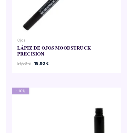
Ojos
LÁPIZ DE OJOS MOODSTRUCK
PRECISION
El
El
21,00
€
18,90
€
precio
precio
original
actual
era:
es:
21,00 €.
18,90 €.
- 10%