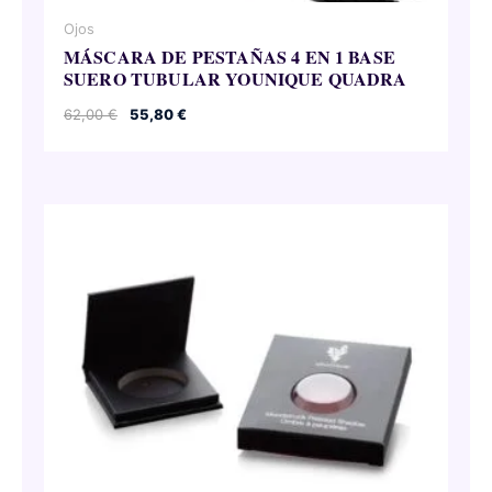
Ojos
MÁSCARA DE PESTAÑAS 4 EN 1 BASE
SUERO TUBULAR YOUNIQUE QUADRA
El
El
62,00
€
55,80
€
precio
precio
original
actual
era:
es:
62,00 €.
55,80 €.