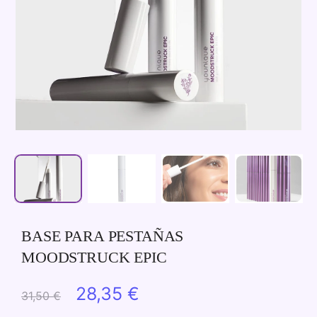
BASE PARA PESTAÑAS
MOODSTRUCK EPIC
El
El
28,35
€
31,50
€
precio
precio