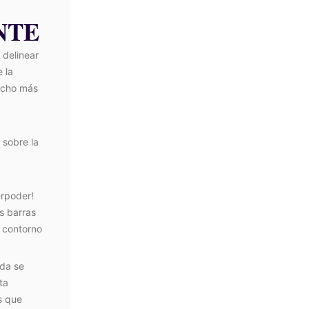
NTE
 delinear
 la
ucho más
 sobre la
erpoder!
s barras
l contorno
da se
ta
s que