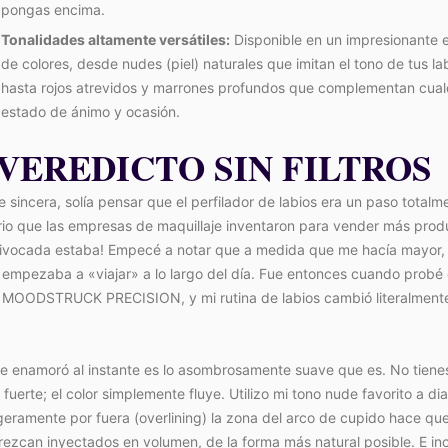
pongas encima.
Tonalidades altamente versátiles:
Disponible en un impresionante 
de colores, desde nudes (piel) naturales que imitan el tono de tus la
hasta rojos atrevidos y marrones profundos que complementan cual
estado de ánimo y ocasión.
 VEREDICTO SIN FILTROS
e sincera, solía pensar que el perfilador de labios era un paso totalm
rio que las empresas de maquillaje inventaron para vender más prod
ivocada estaba! Empecé a notar que a medida que me hacía mayor, 
 empezaba a «viajar» a lo largo del día. Fue entonces cuando probé 
s MOODSTRUCK PRECISION, y mi rutina de labios cambió literalment
e enamoró al instante es lo asombrosamente suave que es. No tiene
 fuerte; el color simplemente fluye. Utilizo mi tono nude favorito a dia
ligeramente por fuera (overlining) la zona del arco de cupido hace qu
rezcan inyectados en volumen, de la forma más natural posible. E in