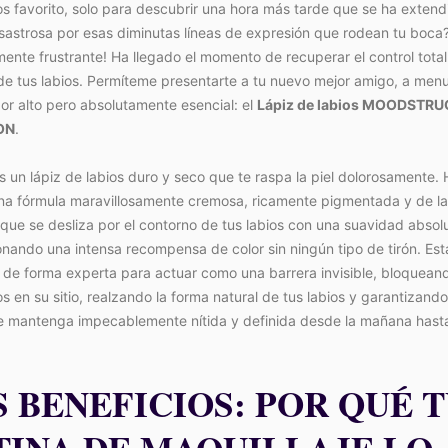
os favorito, solo para descubrir una hora más tarde que se ha exten
astrosa por esas diminutas líneas de expresión que rodean tu boca?
mente frustrante! Ha llegado el momento de recuperar el control total
de tus labios. Permíteme presentarte a tu nuevo mejor amigo, a men
r alto pero absolutamente esencial: el
Lápiz de labios MOODSTR
ON
.
s un lápiz de labios duro y seco que te raspa la piel dolorosamente
na fórmula maravillosamente cremosa, ricamente pigmentada y de l
que se desliza por el contorno de tus labios con una suavidad absol
nando una intensa recompensa de color sin ningún tipo de tirón. Est
 de forma experta para actuar como una barrera invisible, bloquean
os en su sitio, realzando la forma natural de tus labios y garantizand
se mantenga impecablemente nítida y definida desde la mañana hasta
S BENEFICIOS: POR QUÉ 