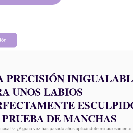
ra:
es:
24,00 €.
21,60 €.
ión
A PRECISIÓN INIGUALAB
RA UNOS LABIOS
RFECTAMENTE ESCULPID
A PRUEBA DE MANCHAS
rmosa! ✨ ¿Alguna vez has pasado años aplicándote minuciosamente 