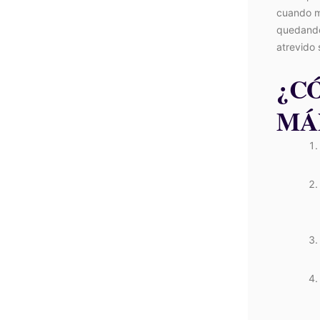
cuando m
quedando 
atrevido s
¿C
MÁ