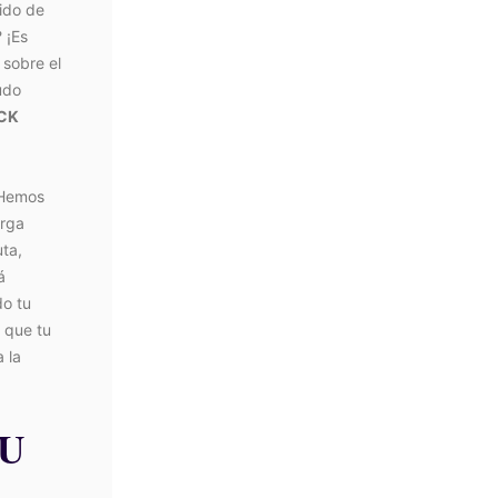
dido de
 ¡Es
 sobre el
udo
UCK
. Hemos
arga
uta,
á
do tu
o que tu
 la
TU