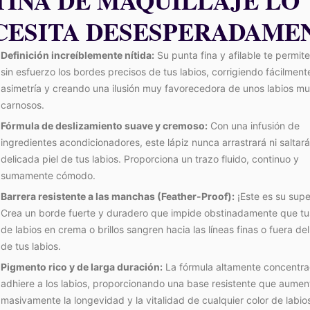
TINA DE MAQUILLAJE LO
CESITA DESESPERADAME
Definición increíblemente nítida:
Su punta fina y afilable te permite
sin esfuerzo los bordes precisos de tus labios, corrigiendo fácilmente
asimetría y creando una ilusión muy favorecedora de unos labios m
carnosos.
Fórmula de deslizamiento suave y cremoso:
Con una infusión de
ingredientes acondicionadores, este lápiz nunca arrastrará ni saltará
delicada piel de tus labios. Proporciona un trazo fluido, continuo y
sumamente cómodo.
Barrera resistente a las manchas (Feather-Proof):
¡Este es su sup
Crea un borde fuerte y duradero que impide obstinadamente que tu
de labios en crema o brillos sangren hacia las líneas finas o fuera de
de tus labios.
Pigmento rico y de larga duración:
La fórmula altamente concentra
adhiere a los labios, proporcionando una base resistente que aumen
masivamente la longevidad y la vitalidad de cualquier color de labio