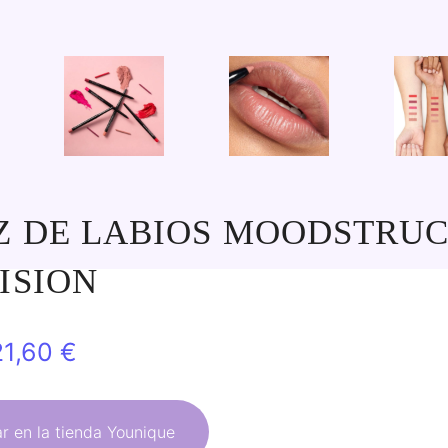
Z DE LABIOS MOODSTRU
ISION
l
El
21,60
€
precio
precio
riginal
actual
 en la tienda Younique