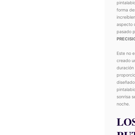
pintalabi
forma des
increíble
aspecto 
pasado po
PRECISI
Este no e
creado u
duración 
proporcio
diseñado
pintalabi
sonrisa 
noche.
LO