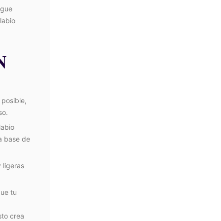
igue
labio
N
 posible,
so.
labio
la base de
 ligeras
que tu
sto crea