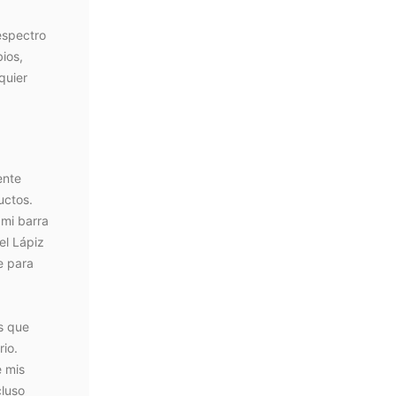
espectro
bios,
quier
ente
uctos.
mi barra
el Lápiz
e para
s que
rio.
e mis
cluso