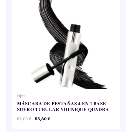
Ojos
MÁSCARA DE PESTAÑAS 4 EN 1 BASE
SUERO TUBULAR YOUNIQUE QUADRA
El
El
62,00
€
55,80
€
precio
precio
original
actual