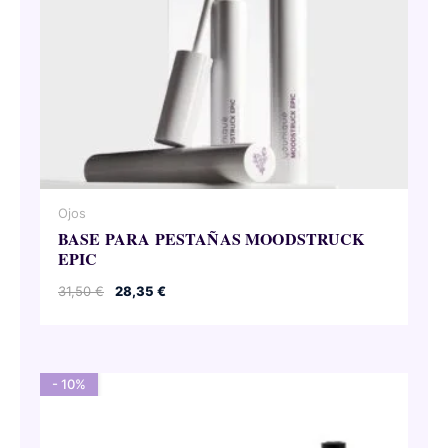
Ojos
BASE PARA PESTAÑAS MOODSTRUCK
EPIC
El
El
31,50
€
28,35
€
precio
precio
original
actual
era:
es:
31,50 €.
28,35 €.
- 10%