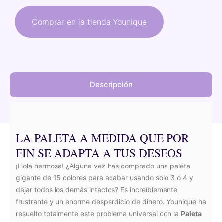
original
actual
Comprar en la tienda Younique
era:
es:
57,00 €.
28,50 €.
Descripción
LA PALETA A MEDIDA QUE POR
FIN SE ADAPTA A TUS DESEOS
¡Hola hermosa! ¿Alguna vez has comprado una paleta
gigante de 15 colores para acabar usando solo 3 o 4 y
dejar todos los demás intactos? Es increíblemente
frustrante y un enorme desperdicio de dinero. Younique ha
resuelto totalmente este problema universal con la
Paleta