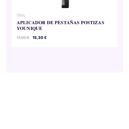
Ojos
APLICADOR DE PESTAÑAS POSTIZAS
YOUNIQUE
El
El
17,00
€
15,30
€
precio
precio
original
actual
era:
es:
17,00 €.
15,30 €.