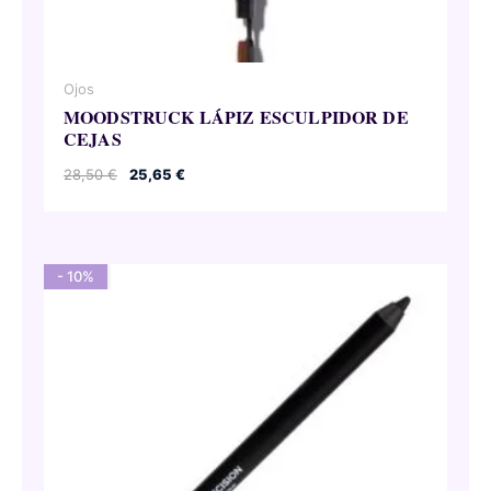
Ojos
MOODSTRUCK LÁPIZ ESCULPIDOR DE
CEJAS
El
El
28,50
€
25,65
€
precio
precio
original
actual
era:
es:
28,50 €.
25,65 €.
- 10%