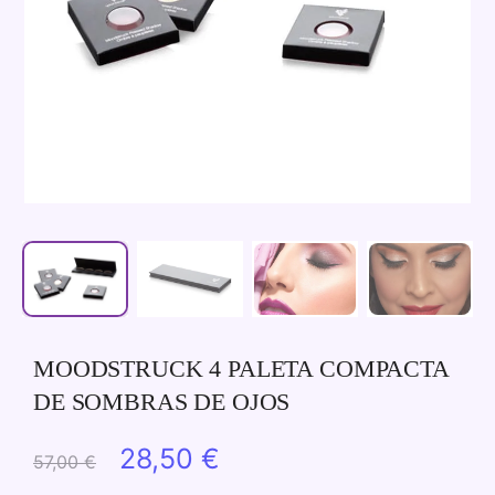
MOODSTRUCK 4 PALETA COMPACTA
DE SOMBRAS DE OJOS
El
El
28,50
€
57,00
€
precio
precio