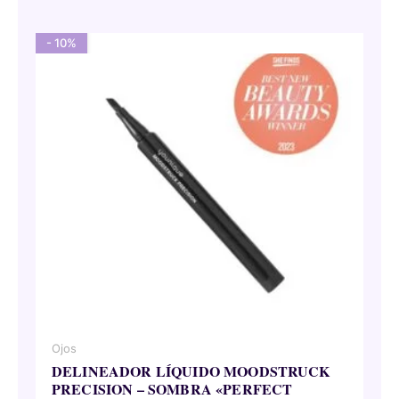
era:
es:
62,00 €.
55,80 €.
- 10%
Ojos
DELINEADOR LÍQUIDO MOODSTRUCK
PRECISION – SOMBRA «PERFECT