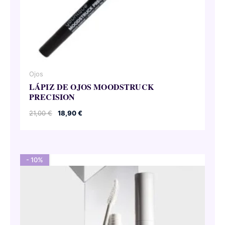
Ojos
LÁPIZ DE OJOS MOODSTRUCK
PRECISION
El
El
21,00
€
18,90
€
precio
precio
original
actual
era:
es:
21,00 €.
18,90 €.
- 10%