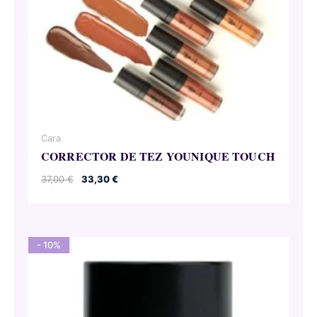
Cara
CORRECTOR DE TEZ YOUNIQUE TOUCH
El
El
37,00
€
33,30
€
precio
precio
original
actual
era:
es:
37,00 €.
33,30 €.
- 10%