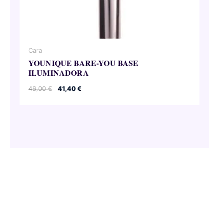
Cara
YOUNIQUE BARE-YOU BASE
ILUMINADORA
El
El
46,00
€
41,40
€
precio
precio
original
actual
era:
es:
46,00 €.
41,40 €.