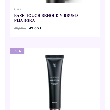
Cara
BASE TOUCH BEHOLD Y BRUMA
FIJADORA
El
El
48,50
€
43,65
€
precio
precio
original
actual
era:
es:
48,50 €.
43,65 €.
- 10%