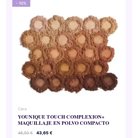
- 10%
Cara
YOUNIQUE TOUCH COMPLEXION+
MAQUILLAJE EN POLVO COMPACTO
El
El
48,50
€
43,65
€
precio
precio