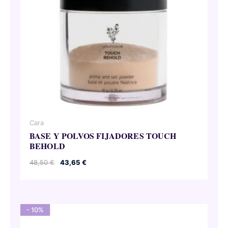
Cara
BASE Y POLVOS FIJADORES TOUCH
BEHOLD
El
El
48,50
€
43,65
€
precio
precio
original
actual
era:
es:
48,50 €.
43,65 €.
- 10%