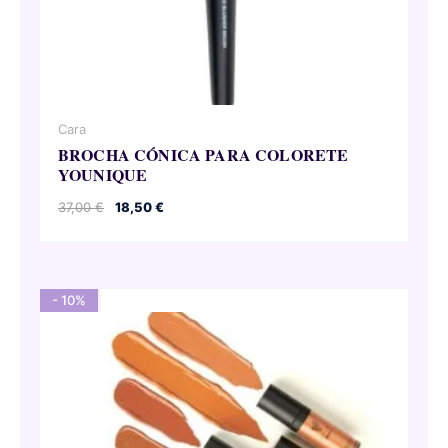
Cara
BROCHA CÓNICA PARA COLORETE
YOUNIQUE
El
El
37,00
€
18,50
€
precio
precio
original
actual
era:
es:
37,00 €.
18,50 €.
- 10%