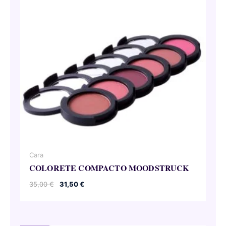
Cara
COLORETE COMPACTO MOODSTRUCK
El
El
35,00
€
31,50
€
precio
precio
original
actual
era:
es:
35,00 €.
31,50 €.