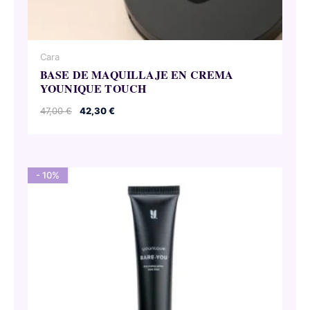
Cara
BASE DE MAQUILLAJE EN CREMA
YOUNIQUE TOUCH
El
El
47,00
€
42,30
€
precio
precio
original
actual
era:
es:
47,00 €.
42,30 €.
- 10%