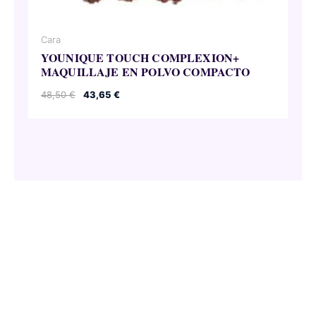
Cara
YOUNIQUE TOUCH COMPLEXION+
MAQUILLAJE EN POLVO COMPACTO
El
El
48,50
€
43,65
€
precio
precio
original
actual
era:
es:
48,50 €.
43,65 €.