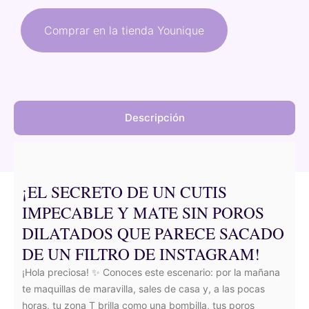
original
actual
Comprar en la tienda Younique
era:
es:
46,00 €.
41,40 €.
Descripción
¡EL SECRETO DE UN CUTIS
IMPECABLE Y MATE SIN POROS
DILATADOS QUE PARECE SACADO
DE UN FILTRO DE INSTAGRAM!
¡Hola preciosa! ✨ Conoces este escenario: por la mañana
te maquillas de maravilla, sales de casa y, a las pocas
horas, tu zona T brilla como una bombilla, tus poros