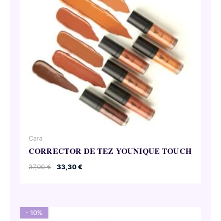
Cara
CORRECTOR DE TEZ YOUNIQUE TOUCH
El
El
37,00
€
33,30
€
precio
precio
original
actual
era:
es:
37,00 €.
33,30 €.
- 10%