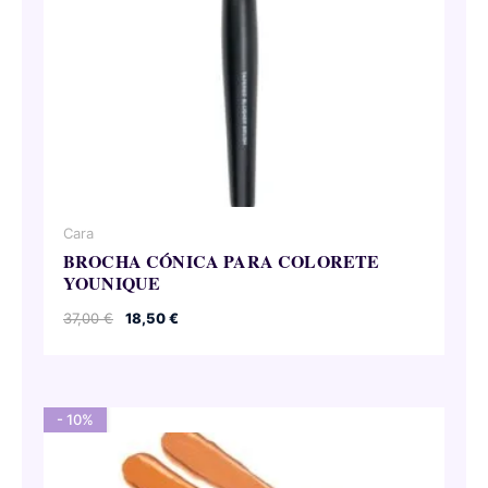
Cara
BROCHA CÓNICA PARA COLORETE
YOUNIQUE
El
El
37,00
€
18,50
€
precio
precio
original
actual
era:
es:
37,00 €.
18,50 €.
- 10%