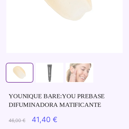
YOUNIQUE BARE:YOU PREBASE
DIFUMINADORA MATIFICANTE
El
El
41,40
€
46,00
€
precio
precio