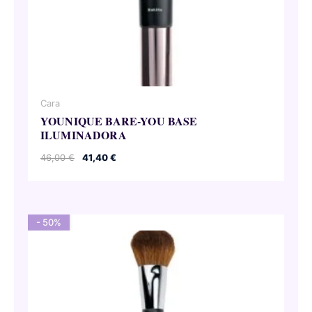
Cara
YOUNIQUE BARE-YOU BASE
ILUMINADORA
El
El
46,00
€
41,40
€
precio
precio
original
actual
era:
es:
46,00 €.
41,40 €.
- 50%