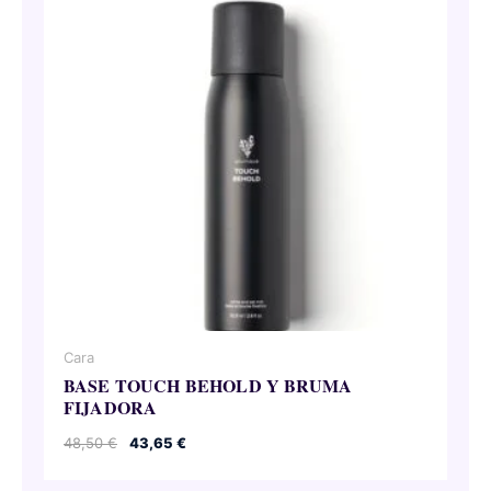
Cara
BASE TOUCH BEHOLD Y BRUMA
FIJADORA
El
El
48,50
€
43,65
€
precio
precio
original
actual