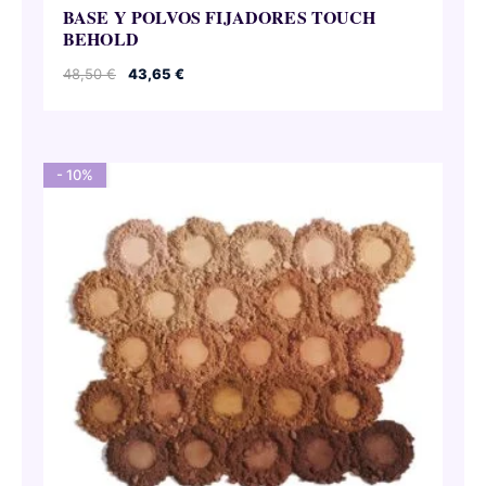
BASE Y POLVOS FIJADORES TOUCH
BEHOLD
El
El
48,50
€
43,65
€
precio
precio
original
actual
era:
es:
48,50 €.
43,65 €.
- 10%