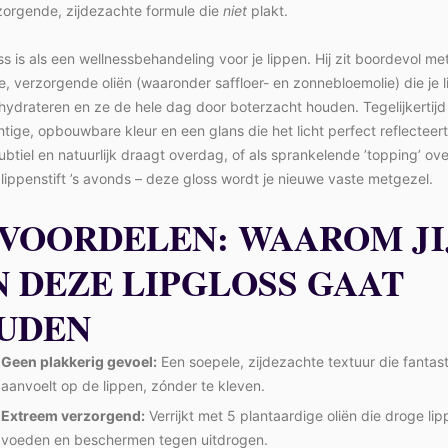
zorgende, zijdezachte formule die
niet
plakt.
s is als een wellnessbehandeling voor je lippen. Hij zit boordevol met 
ke, verzorgende oliën (waaronder saffloer- en zonnebloemolie) die je 
 hydrateren en ze de hele dag door boterzacht houden. Tegelijkertijd l
tige, opbouwbare kleur en een glans die het licht perfect reflecteert
btiel en natuurlijk draagt overdag, of als sprankelende ’topping’ ove
 lippenstift ’s avonds – deze gloss wordt je nieuwe vaste metgezel.
 VOORDELEN: WAAROM JI
N DEZE LIPGLOSS GAAT
UDEN
Geen plakkerig gevoel:
Een soepele, zijdezachte textuur die fantasti
aanvoelt op de lippen, zónder te kleven.
Extreem verzorgend:
Verrijkt met 5 plantaardige oliën die droge li
voeden en beschermen tegen uitdrogen.