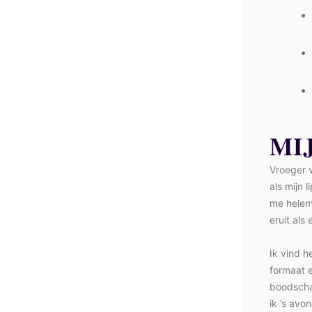
MI
Vroeger v
als mijn
me helema
eruit als
Ik vind h
formaat e
boodschap
ik ’s avo