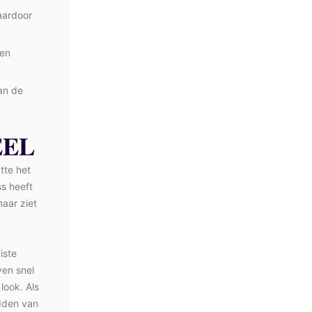
waardoor
een
an de
EEL
tte het
s heeft
maar ziet
iste
ven snel
look. Als
idden van