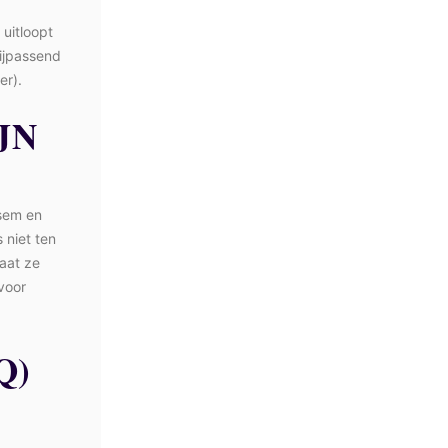
 uitloopt
bijpassend
er).
JN
lsem en
 niet ten
laat ze
 voor
Q)