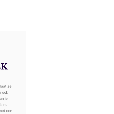
EK
 laat ze
n ook
an je
is nu
 met een