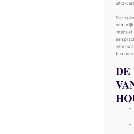
ultra-ver
Deze glos
natuurlij
intensief
een prach
hem nu su
favoriete
DE
VA
HO