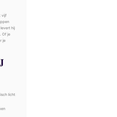
vijf
lippen
evert hij
. Of je
r je
J
sch licht
ppen