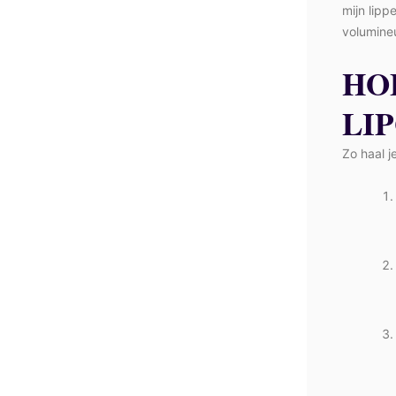
mijn lipp
volumineu
HO
LI
Zo haal j