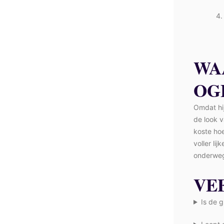
WA
OG
Omdat hi
de look v
koste hoe
voller li
onderweg
VE
Is de 