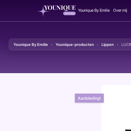
Younique By Emilie
Over mij
Younique By Emilie
Younique-producten
Lippen
LUCR
Ga naar de inhoud
Aanbieding!