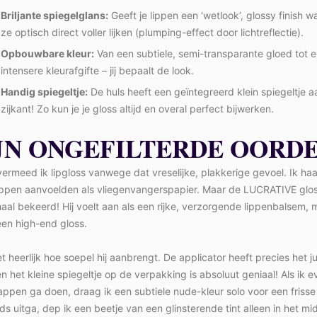
Briljante spiegelglans:
Geeft je lippen een ‘wetlook’, glossy finish 
ze optisch direct voller lijken (plumping-effect door lichtreflectie).
Opbouwbare kleur:
Van een subtiele, semi-transparante gloed tot 
intensere kleurafgifte – jij bepaalt de look.
Handig spiegeltje:
De huls heeft een geïntegreerd klein spiegeltje a
zijkant! Zo kun je je gloss altijd en overal perfect bijwerken.
JN ONGEFILTERDE OORD
ermeed ik lipgloss vanwege dat vreselijke, plakkerige gevoel. Ik haa
 lippen aanvoelden als vliegenvangerspapier. Maar de LUCRATIVE glos
al bekeerd! Hij voelt aan als een rijke, verzorgende lippenbalsem, 
 een high-end gloss.
et heerlijk hoe soepel hij aanbrengt. De applicator heeft precies het ju
n het kleine spiegeltje op de verpakking is absoluut geniaal! Als ik e
pen ga doen, draag ik een subtiele nude-kleur solo voor een frisse 
nds uitga, dep ik een beetje van een glinsterende tint alleen in het m