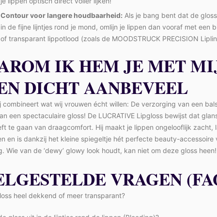
je lippen optisch direct voller lijken!
Contour voor langere houdbaarheid:
Als je bang bent dat de gloss
in de fijne lijntjes rond je mond, omlijn je lippen dan vooraf met een 
of transparant lippotlood (zoals de MOODSTRUCK PRECISION Liplin
AROM IK HEM JE MET MI
EN DICHT AANBEVEEL
j combineert wat wij vrouwen écht willen: De verzorging van een ba
an een spectaculaire gloss! De LUCRATIVE Lipgloss bewijst dat glans
ft te gaan van draagcomfort. Hij maakt je lippen ongelooflijk zacht, 
jken en is dankzij het kleine spiegeltje hét perfecte beauty-accessoire
. Wie van de ‘dewy’ glowy look houdt, kan niet om deze gloss heen!
ELGESTELDE VRAGEN (FA
gloss heel dekkend of meer transparant?