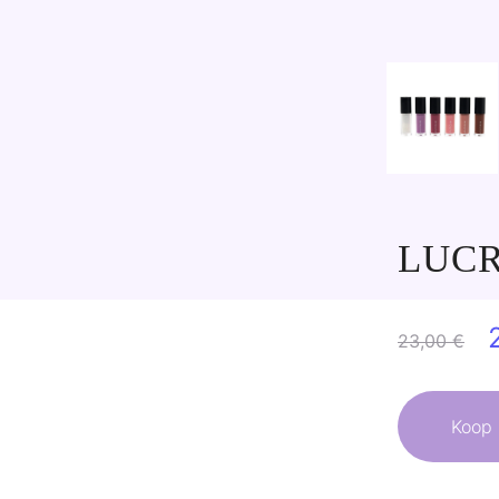
LUCR
23,00
€
p
Koop 