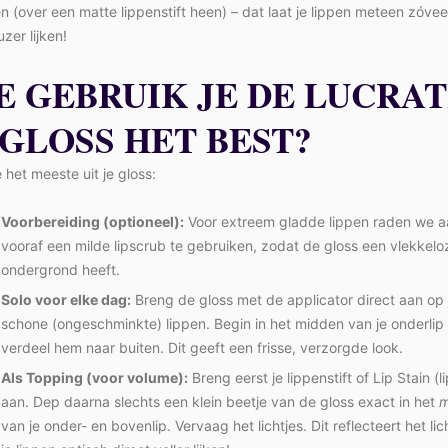
en (over een matte lippenstift heen) – dat laat je lippen meteen zóvee
zer lijken!
E GEBRUIK JE DE LUCRAT
PGLOSS HET BEST?
e het meeste uit je gloss:
Voorbereiding (optioneel):
Voor extreem gladde lippen raden we 
vooraf een milde lipscrub te gebruiken, zodat de gloss een vlekkelo
ondergrond heeft.
Solo voor elke dag:
Breng de gloss met de applicator direct aan op 
schone (ongeschminkte) lippen. Begin in het midden van je onderlip
verdeel hem naar buiten. Dit geeft een frisse, verzorgde look.
Als Topping (voor volume):
Breng eerst je lippenstift of Lip Stain (li
aan. Dep daarna slechts een klein beetje van de gloss exact in het
m
van je onder- en bovenlip. Vervaag het lichtjes. Dit reflecteert het lic