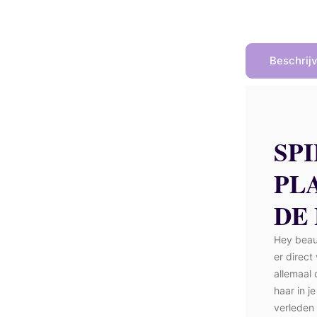
Beschrij
SP
PL
DE
Hey beaut
er direct
allemaal 
haar in j
verleden 