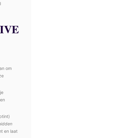
l
IVE
aan om
ze
je
 en
ptint)
idden
ht en laat