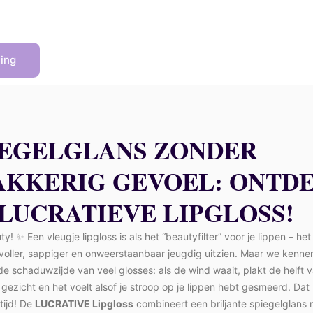
ving
IEGELGLANS ZONDER
AKKERIG GEVOEL: ONTD
 LUCRATIEVE LIPGLOSS!
y! ✨ Een vleugje lipgloss is als het “beautyfilter” voor je lippen – het
 voller, sappiger en onweerstaanbaar jeugdig uitzien. Maar we kenne
de schaduwzijde van veel glosses: als de wind waait, plakt de helft v
e gezicht en het voelt alsof je stroop op je lippen hebt gesmeerd. Dat 
tijd! De
LUCRATIVE Lipgloss
combineert een briljante spiegelglans