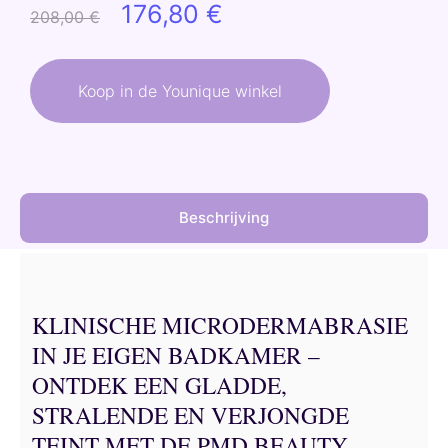
Oorspronkelijke
Huidige
176,80
€
208,00
€
prijs
prijs
was:
is:
Koop in de Younique winkel
208,00 €.
176,80 €.
Beschrijving
KLINISCHE MICRODERMABRASIE
IN JE EIGEN BADKAMER –
ONTDEK EEN GLADDE,
STRALENDE EN VERJONGDE
TEINT MET DE PMD BEAUTY