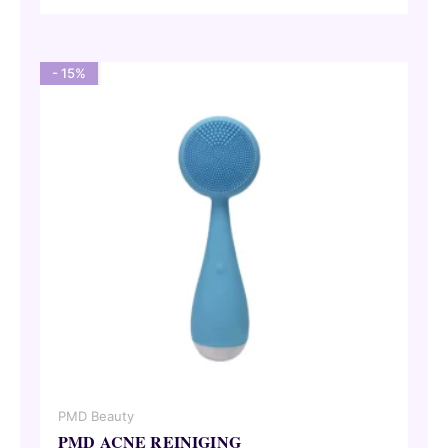
was:
is:
72,00 €.
61,20 €.
- 15%
PMD Beauty
PMD ACNE REINIGING