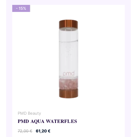
- 15%
PMD Beauty
PMD AQUA WATERFLES
Oorspronkelijke
Huidige
72,00
€
61,20
€
prijs
prijs