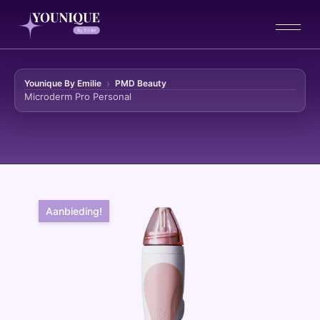
Younique By Emilie
PMD Beauty
Microderm Pro Personal
Ga naar de inhoud
Aanbieding!