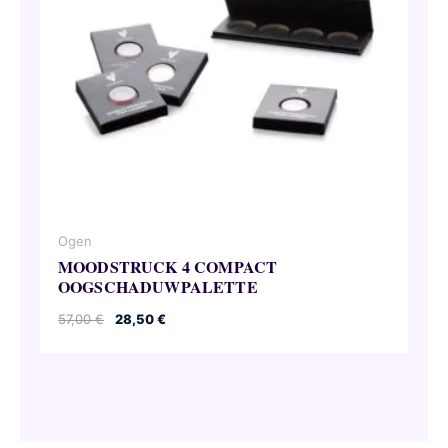
Ogen
MOODSTRUCK 4 COMPACT
OOGSCHADUWPALETTE
Oorspronkelijke
Huidige
57,00
€
28,50
€
prijs
prijs
was:
is:
57,00 €.
28,50 €.