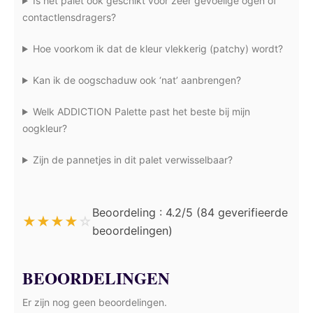
Is het palet ook geschikt voor zeer gevoelige ogen of
contactlensdragers?
Hoe voorkom ik dat de kleur vlekkerig (patchy) wordt?
Kan ik de oogschaduw ook ‘nat’ aanbrengen?
Welk ADDICTION Palette past het beste bij mijn
oogkleur?
Zijn de pannetjes in dit palet verwisselbaar?
Beoordeling : 4.2/5 (84 geverifieerde
★
★
★
★
☆
beoordelingen)
BEOORDELINGEN
Er zijn nog geen beoordelingen.