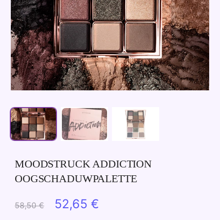
MOODSTRUCK ADDICTION
OOGSCHADUWPALETTE
Oorspronkelijke
Huidige
52,65
€
58,50
€
prijs
prijs