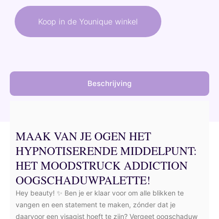
was:
is:
Koop in de Younique winkel
58,50 €.
52,65 €.
Beschrijving
MAAK VAN JE OGEN HET
HYPNOTISERENDE MIDDELPUNT:
HET MOODSTRUCK ADDICTION
OOGSCHADUWPALETTE!
Hey beauty! ✨ Ben je er klaar voor om alle blikken te
vangen en een statement te maken, zónder dat je
daarvoor een visagist hoeft te zijn? Vergeet oogschaduw