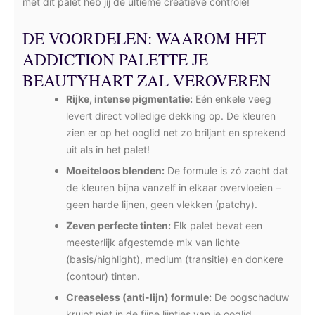
met dit palet heb jij de ultieme creatieve controle!
DE VOORDELEN: WAAROM HET
ADDICTION PALETTE JE
BEAUTYHART ZAL VEROVEREN
Rijke, intense pigmentatie:
Eén enkele veeg
levert direct volledige dekking op. De kleuren
zien er op het ooglid net zo briljant en sprekend
uit als in het palet!
Moeiteloos blenden:
De formule is zó zacht dat
de kleuren bijna vanzelf in elkaar overvloeien –
geen harde lijnen, geen vlekken (patchy).
Zeven perfecte tinten:
Elk palet bevat een
meesterlijk afgestemde mix van lichte
(basis/highlight), medium (transitie) en donkere
(contour) tinten.
Creaseless (anti-lijn) formule:
De oogschaduw
kruipt niet in de fijne lijntjes van je ooglid