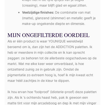
(creasing), maar blijft glad en egaal zitten.
Veelzijdige finishes:
De combinatie van mat
(matte), glanzend (shimmer) en metallic geeft je
make-up ongekende diepte en dimensie.
MIJN ONGEFILTERDE OORDEEL
Als er één product is waar YOUNIQUE wereldwijd
beroemd om is, dan zijn het de ADDICTION paletten. Ik
heb er meerdere in mijn collectie en ik kan oprecht
zeggen: ze behoren tot de allerbeste oogschaduws op de
markt. Wat me elke keer weer omverblaast, is hoe
ontzettend zuinig ze in gebruik zijn. Omdat de
pigmentatie zo extreem hoog is, hoef ik mijn kwast echt
maar héél zachtjes in de kleur te dippen.
Ik hou ervan hoe ‘foolproof’ (idioterie-proof) deze paletten
zijn. Als ik ’s ochtends haast heb, pak ik gewoon een
matte tint voor mijn arcadeboog en dep ik met mijn vinger