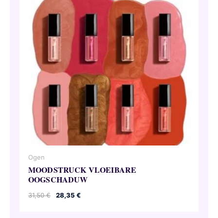
Ogen
MOODSTRUCK VLOEIBARE
OOGSCHADUW
Oorspronkelijke
Huidige
31,50
€
28,35
€
prijs
prijs
was:
is: