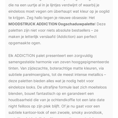
die na een uurtje al in je lijntjes verdwijnt of waarbij je
eindeloos moet vegen om überhaupt wat kleur op je ooglid
te krijgen. Zeg hallo tegen je nieuwe obsessie: Het
MOODSTRUCK ADDICTION Oogschaduwpalette
! Deze
paletten zijn niet voor niets absolute bestsellers – ze
maken je letterlijk verslaafd (Addiction) aan perfect
opgemaakte ogen.
Elk ADDICTION palet presenteert een zorgvuldig
samengestelde harmonie van zeven hooggepigmenteerde
tinten. Van zijdezachte, boterachtige matte kleuren, via
subtiele parelmoerglans, tot de meest intense metallics –
deze paletten bieden alles wat je nodig hebt voor
eindeloze looks. De ultrafijne formule laat zich moeiteloos
blenden, bouwt fantastisch op en garandeert een
houdbaarheid die van je ochtendkoffie tot een late date
night feilloos op zijn plek blijft. Of je nu gaat voor een
subtiele kantoor-look of een zwoele, smoky avondlook,