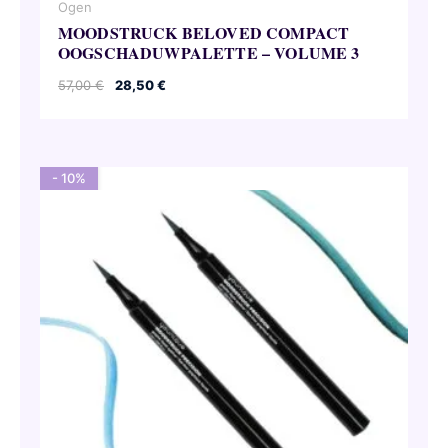
Ogen
MOODSTRUCK BELOVED COMPACT
OOGSCHADUWPALETTE – VOLUME 3
Oorspronkelijke
Huidige
57,00
€
28,50
€
prijs
prijs
was:
is:
57,00 €.
28,50 €.
- 10%