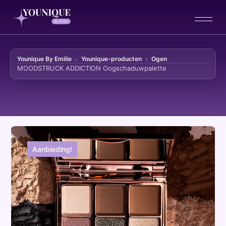
Younique By Emilie
Younique-producten
Ogen
MOODSTRUCK ADDICTION Oogschaduwpalette
Ga naar de inhoud
Aanbieding!