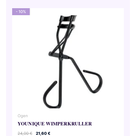
- 10%
Ogen
YOUNIQUE WIMPERKRULLER
Oorspronkelijke
Huidige
24,00
€
21,60
€