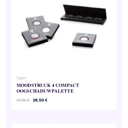
Ogen
MOODSTRUCK 4 COMPACT
OOGSCHADUWPALETTE
Oorspronkelijke
Huidige
57,00
€
28,50
€
prijs
prijs
was:
is:
57,00 €.
28,50 €.