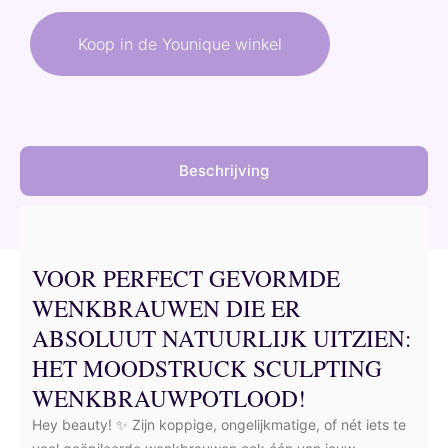
was:
is:
Koop in de Younique winkel
28,50 €.
25,65 €.
Beschrijving
VOOR PERFECT GEVORMDE
WENKBRAUWEN DIE ER
ABSOLUUT NATUURLIJK UITZIEN:
HET MOODSTRUCK SCULPTING
WENKBRAUWPOTLOOD!
Hey beauty! ✨ Zijn koppige, ongelijkmatige, of nét iets te