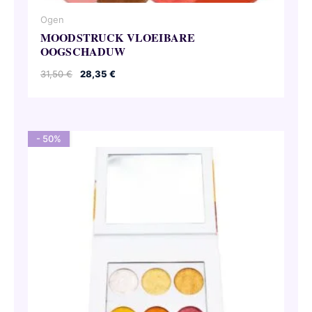
Ogen
MOODSTRUCK VLOEIBARE
OOGSCHADUW
Oorspronkelijke
Huidige
31,50
€
28,35
€
prijs
prijs
was:
is:
31,50 €.
28,35 €.
- 50%