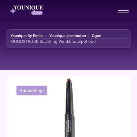
Younique By Emilie
Younique-producten
Ogen
MOODSTRUCK Sculpting Wenkbrauwpotlood
Ga naar de inhoud
Aanbieding!