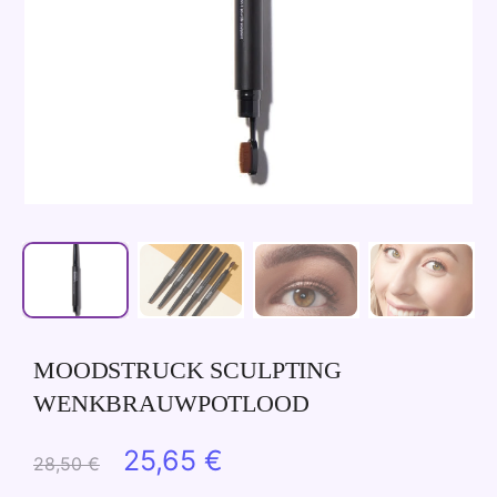
MOODSTRUCK SCULPTING
WENKBRAUWPOTLOOD
Oorspronkelijke
Huidige
25,65
€
28,50
€
prijs
prijs