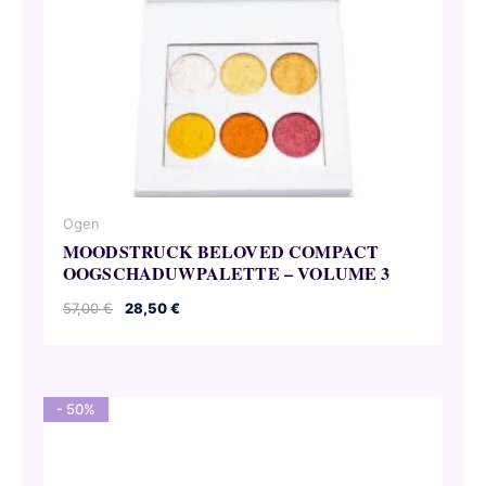
Ogen
MOODSTRUCK BELOVED COMPACT
OOGSCHADUWPALETTE – VOLUME 3
Oorspronkelijke
Huidige
57,00
€
28,50
€
prijs
prijs
was:
is:
57,00 €.
28,50 €.
- 50%