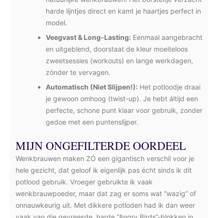
harde lijntjes direct en kamt je haartjes perfect in
model.
Veegvast & Long-Lasting:
Eenmaal aangebracht
en uitgeblend, doorstaat de kleur moeiteloos
zweetsessies (workouts) en lange werkdagen,
zónder te vervagen.
Automatisch (Niet Slijpen!):
Het potloodje draai
je gewoon omhoog (twist-up). Je hebt áltijd een
perfecte, schone punt klaar voor gebruik, zonder
gedoe met een puntenslijper.
MIJN ONGEFILTERDE OORDEEL
Wenkbrauwen maken ZÓ een gigantisch verschil voor je
hele gezicht, dat geloof ik eigenlijk pas écht sinds ik dit
potlood gebruik. Vroeger gebruikte ik vaak
wenkbrauwpoeder, maar dat zag er soms wat “wazig” of
onnauwkeurig uit. Met dikkere potloden had ik dan weer
vaak van die gevreesde, harde “Angry Birds”-blokken in