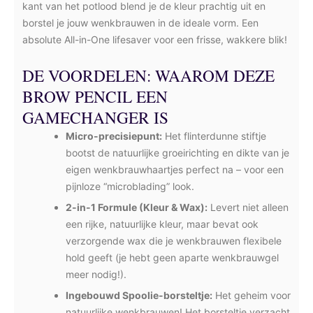
kant van het potlood blend je de kleur prachtig uit en
borstel je jouw wenkbrauwen in de ideale vorm. Een
absolute All-in-One lifesaver voor een frisse, wakkere blik!
DE VOORDELEN: WAAROM DEZE
BROW PENCIL EEN
GAMECHANGER IS
Micro-precisiepunt:
Het flinterdunne stiftje
bootst de natuurlijke groeirichting en dikte van je
eigen wenkbrauwhaartjes perfect na – voor een
pijnloze “microblading” look.
2-in-1 Formule (Kleur & Wax):
Levert niet alleen
een rijke, natuurlijke kleur, maar bevat ook
verzorgende wax die je wenkbrauwen flexibele
hold geeft (je hebt geen aparte wenkbrauwgel
meer nodig!).
Ingebouwd Spoolie-borsteltje:
Het geheim voor
natuurlijke wenkbrauwen! Het borsteltje verzacht