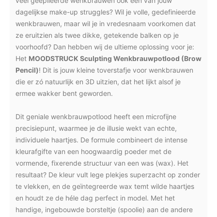
veel geëpileerde wenkbrauwen ook één van jouw
dagelijkse make-up struggles? Wil je volle, gedefinieerde
wenkbrauwen, maar wil je in vredesnaam voorkomen dat
ze eruitzien als twee dikke, getekende balken op je
voorhoofd? Dan hebben wij de ultieme oplossing voor je:
Het
MOODSTRUCK Sculpting Wenkbrauwpotlood (Brow
Pencil)
! Dit is jouw kleine toverstafje voor wenkbrauwen
die er zó natuurlijk en 3D uitzien, dat het lijkt alsof je
ermee wakker bent geworden.
Dit geniale wenkbrauwpotlood heeft een microfijne
precisiepunt, waarmee je de illusie wekt van echte,
individuele haartjes. De formule combineert de intense
kleurafgifte van een hoogwaardig poeder met de
vormende, fixerende structuur van een was (wax). Het
resultaat? De kleur vult lege plekjes superzacht op zonder
te vlekken, en de geïntegreerde wax temt wilde haartjes
en houdt ze de héle dag perfect in model. Met het
handige, ingebouwde borsteltje (spoolie) aan de andere