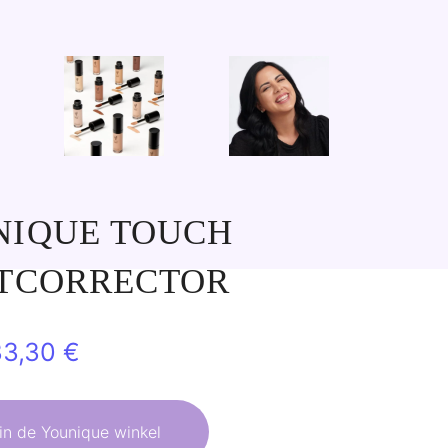
NIQUE TOUCH
NTCORRECTOR
orspronkelijke
Huidige
33,30
€
rijs
prijs
as:
is:
in de Younique winkel