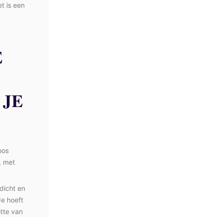
et is een
E
 JE
oos
, met
dicht en
Je hoeft
otte van