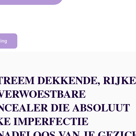
7,00 €.
33,30 €.
ving
TREEM DEKKENDE, RIJKE
VERWOESTBARE
NCEALER DIE ABSOLUUT
KE IMPERFECTIE
NADELOOS VAN JE GEZIC