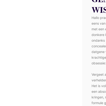
WI
Hallo pra
eens van
met een e
donkere k
ondanks d
conceale
datgene 
krachtige
obsessie
Vergeet a
verhelder
Het is vo
een abso
kringen, 
formule g