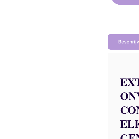
3
Beschrij
EX
ON
CO
EL
GE