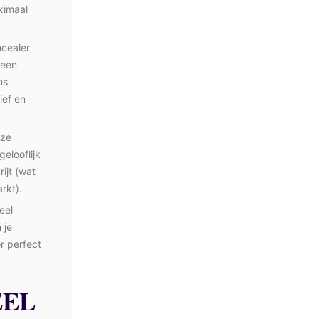
ximaal
cealer
geen
ns
ief en
eze
elooflijk
ijt (wat
rkt).
eel
 je
or perfect
EEL