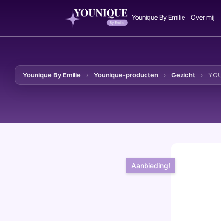
Younique By Emilie
Over mij
Younique By Emilie
Younique-producten
Gezicht
YOU
Ga naar de inhoud
Aanbieding!