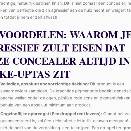
rachtige, natuurlijk satijnen finish. Dit is niet zomaar een concealer; h
ken van perfectie die zich agressief aan de huid hecht en weigert te
n totdat jij hem er zelf afwast!
 VOORDELEN: WAAROM J
RESSIEF ZULT EISEN DAT
ZE CONCEALER ALTIJD IN
KE-UPTAS ZIT
Volledige, absoluut ondoorzichtige dekking:
Dit product is een
zwaargewicht kampioen. De krachtige pigmentatie bedekt genadel
paarse wallen onder de ogen, pijnlijke rode acne en pigmentvlekken
behulp van een absoluut minimum aan product.
Ongelooflijke opbrengst (Een druppel redt levens):
Omdat het zo 
geconcentreerd is, zal één klein tubetje letterlijk eeuwen meegaan! 
niet de helft van de verpakking leeg te knijpen. Een druppel ter gro