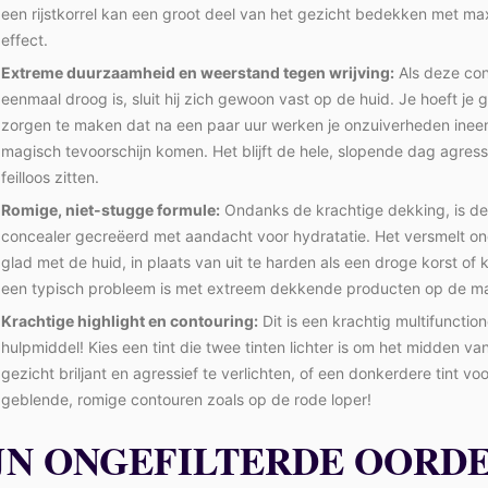
een rijstkorrel kan een groot deel van het gezicht bedekken met ma
effect.
Extreme duurzaamheid en weerstand tegen wrijving:
Als deze con
eenmaal droog is, sluit hij zich gewoon vast op de huid. Je hoeft je 
zorgen te maken dat na een paar uur werken je onzuiverheden inee
magisch tevoorschijn komen. Het blijft de hele, slopende dag agress
feilloos zitten.
Romige, niet-stugge formule:
Ondanks de krachtige dekking, is d
concealer gecreëerd met aandacht voor hydratatie. Het versmelt ong
glad met de huid, in plaats van uit te harden als een droge korst of kr
een typisch probleem is met extreem dekkende producten op de ma
Krachtige highlight en contouring:
Dit is een krachtig multifunction
hulpmiddel! Kies een tint die twee tinten lichter is om het midden van
gezicht briljant en agressief te verlichten, of een donkerdere tint vo
geblende, romige contouren zoals op de rode loper!
JN ONGEFILTERDE OORD