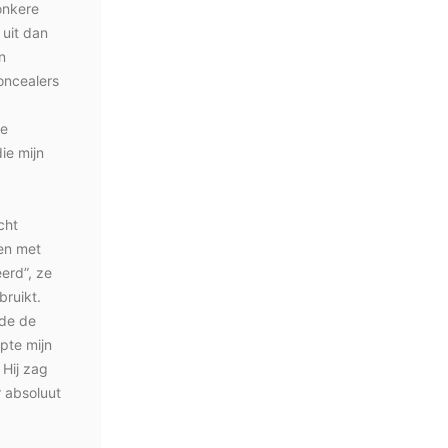
onkere
 uit dan
n
oncealers
de
ie mijn
cht
pen met
erd”, ze
ruikt.
lde de
pte mijn
 Hij zag
r absoluut