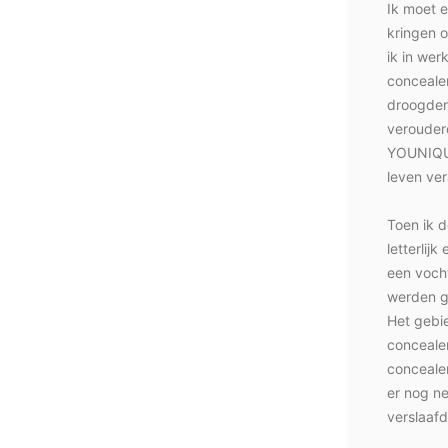
Ik moet 
kringen o
ik in wer
concealer
droogden 
verouderd
YOUNIQUE
leven ve
Toen ik d
letterlij
een voch
werden g
Het gebie
conceale
concealer
er nog ne
verslaafd