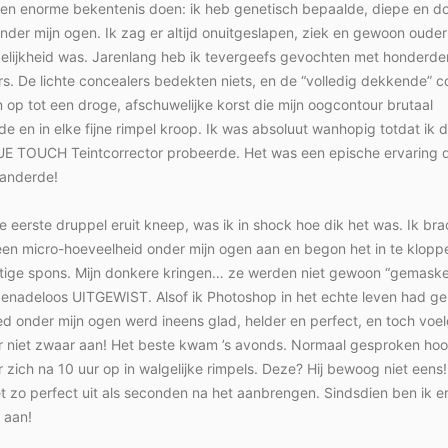
een enorme bekentenis doen: ik heb genetisch bepaalde, diepe en d
nder mijn ogen. Ik zag er altijd onuitgeslapen, ziek en gewoon ouder
kelijkheid was. Jarenlang heb ik tevergeefs gevochten met honderde
s. De lichte concealers bedekten niets, en de “volledig dekkende” c
op tot een droge, afschuwelijke korst die mijn oogcontour brutaal
e en in elke fijne rimpel kroop. Ik was absoluut wanhopig totdat ik 
 TOUCH Teintcorrector probeerde. Het was een epische ervaring d
randerde!
e eerste druppel eruit kneep, was ik in shock hoe dik het was. Ik bra
k een micro-hoeveelheid onder mijn ogen aan en begon het in te klop
tige spons. Mijn donkere kringen… ze werden niet gewoon “gemaske
enadeloos UITGEWIST. Alsof ik Photoshop in het echte leven had geb
d onder mijn ogen werd ineens glad, helder en perfect, en toch voe
r niet zwaar aan! Het beste kwam ’s avonds. Normaal gesproken hoo
 zich na 10 uur op in walgelijke rimpels. Deze? Hij bewoog niet eens!
t zo perfect uit als seconden na het aanbrengen. Sindsdien ben ik e
 aan!