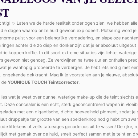
ST
chtig! ✨ Laten we de harde realiteit onder ogen zien: we hebben all
 die dagen waarop onze huid gewoon explodeert. Plotseling word je
norme puist voor een belangrijke vergadering, en slapeloze nachten
ringen achter die zo diep en donker zijn dat je er absoluut uitgeput u
rie koppen koffie. In dit soort extreme situaties zijn lichte, waterige
rs gewoon niet genoeg. Ze verdwijnen na twee uur en onthullen prec
wat je wanhopig probeerde te verbergen. Je hebt iets nodig met ee
, ongekende dekkracht. Mag ik je voorstellen aan je nieuwe, absolut
: de
YOUNIQUE TOUCH Teintcorrector
.
lles wat je weet over dunne, waterige make-up die de teint slechts 
t. Deze concealer is een echt, sterk geconcentreerd wapen in vloei
lgeladen met een gigantische, dichte hoeveelheid pigment, zodat je 
luut druppeltje ter grootte van een speldenknop nodig hebt om zwa
rode littekens of zelfs tatoeages genadeloos uit te wissen! De rijke, 
lijdt met gemak over de huid, smelt perfect samen met je teint en d