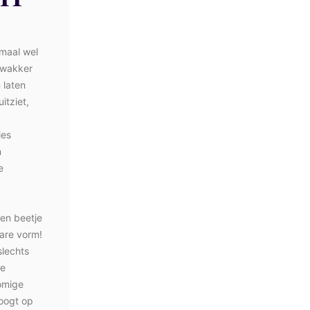
emaal wel
 wakker
 laten
itziet,
ies
n
e
een beetje
bare vorm!
slechts
re
romige
roogt op