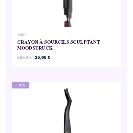
Yeux
CRAYON À SOURCILS SCULPTANT
MOODSTRUCK
Le
Le
28,50
€
25,65
€
prix
prix
initial
actuel
était :
est :
28,50 €.
25,65 €.
- 10%