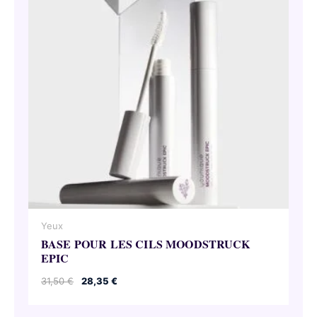
Yeux
BASE POUR LES CILS MOODSTRUCK
EPIC
Le
Le
31,50
€
28,35
€
prix
prix
initial
actuel
était :
est :