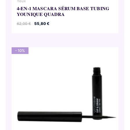
Yeux
4-EN-1 MASCARA SÉRUM BASE TUBING
YOUNIQUE QUADRA
Le
Le
62,00
€
55,80
€
prix
prix
initial
actuel
était :
est :
62,00 €.
55,80 €.
- 10%