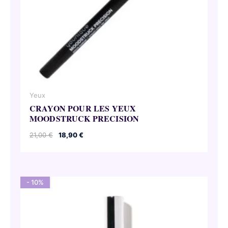
Yeux
CRAYON POUR LES YEUX
MOODSTRUCK PRECISION
Le
Le
21,00
€
18,90
€
prix
prix
initial
actuel
était :
est :
21,00 €.
18,90 €.
- 10%