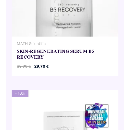
MATH Scientific
SKIN-REGENERATING SERUM B5
RECOVERY
Le
Le
33,00
€
29,70
€
prix
prix
initial
actuel
était :
est :
33,00 €.
29,70 €.
- 10%