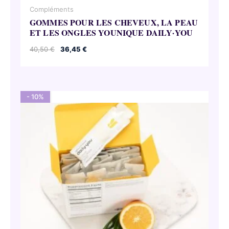
Compléments
GOMMES POUR LES CHEVEUX, LA PEAU
ET LES ONGLES YOUNIQUE DAILY·YOU
Le
Le
40,50
€
36,45
€
prix
prix
initial
actuel
était :
est :
40,50 €.
36,45 €.
- 10%