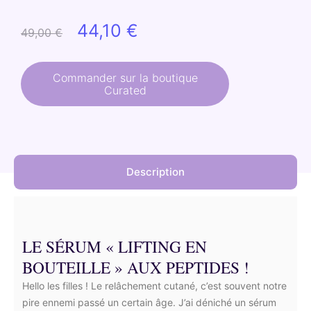
Le
Le
44,10
€
49,00
€
prix
prix
initial
actuel
Commander sur la boutique
Curated
était :
est :
49,00 €.
44,10 €.
Description
LE SÉRUM « LIFTING EN
BOUTEILLE » AUX PEPTIDES !
Hello les filles ! Le relâchement cutané, c’est souvent notre
pire ennemi passé un certain âge. J’ai déniché un sérum