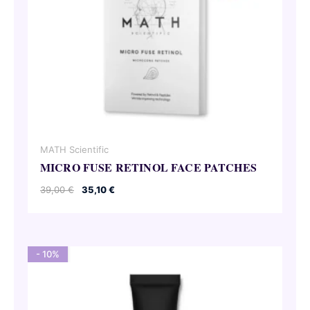
MATH Scientific
MICRO FUSE RETINOL FACE PATCHES
Le
Le
39,00
€
35,10
€
prix
prix
initial
actuel
était :
est :
39,00 €.
35,10 €.
- 10%