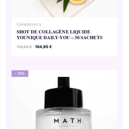
Compléments
SHOT DE COLLAGÈNE LIQUIDE
YOUNIQUE DAILY·YOU – 30 SACHETS
Le
Le
116,50
€
104,85
€
prix
prix
initial
actuel
était :
est :
116,50 €.
104,85 €.
- 10%