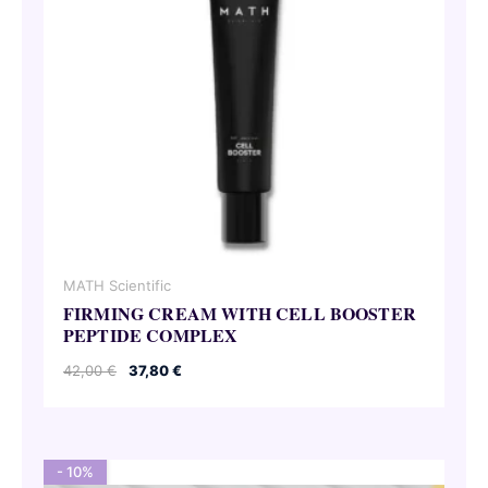
MATH Scientific
FIRMING CREAM WITH CELL BOOSTER
PEPTIDE COMPLEX
Le
Le
42,00
€
37,80
€
prix
prix
initial
actuel
était :
est :
42,00 €.
37,80 €.
- 10%