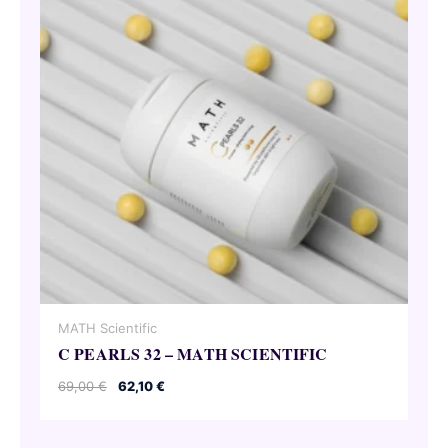
MATH Scientific
C PEARLS 32 – MATH SCIENTIFIC
Le
Le
69,00
€
62,10
€
prix
prix
initial
actuel
était :
est :