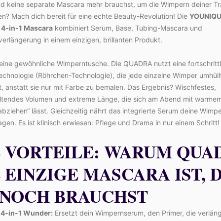
nd keine separate Mascara mehr brauchst, um die Wimpern deiner T
? Mach dich bereit für eine echte Beauty-Revolution! Die
YOUNIQ
4-in-1 Mascara
kombiniert Serum, Base, Tubing-Mascara und
rlängerung in einem einzigen, brillanten Produkt.
keine gewöhnliche Wimperntusche. Die QUADRA nutzt eine fortschritt
echnologie (Röhrchen-Technologie), die jede einzelne Wimper umhüll
t, anstatt sie nur mit Farbe zu bemalen. Das Ergebnis? Wischfestes,
ltendes Volumen und extreme Länge, die sich am Abend mit warme
abziehen“ lässt. Gleichzeitig nährt das integrierte Serum deine Wimpe
gen. Es ist klinisch erwiesen: Pflege und Drama in nur einem Schritt!
E VORTEILE: WARUM QUA
 EINZIGE MASCARA IST, 
 NOCH BRAUCHST
4-in-1 Wunder:
Ersetzt dein Wimpernserum, den Primer, die verlän