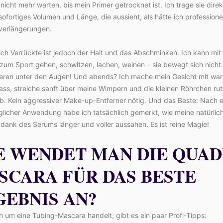
nicht mehr warten, bis mein Primer getrocknet ist. Ich trage sie dire
fortiges Volumen und Länge, die aussieht, als hätte ich professione
erlängerungen.
ich Verrückte ist jedoch der Halt und das Abschminken. Ich kann mit
um Sport gehen, schwitzen, lachen, weinen – sie bewegt sich nicht.
eren unter den Augen! Und abends? Ich mache mein Gesicht mit w
ass, streiche sanft über meine Wimpern und die kleinen Röhrchen ru
ab. Kein aggressiver Make-up-Entferner nötig. Und das Beste: Nach 
glicher Anwendung habe ich tatsächlich gemerkt, wie meine natürlic
ank des Serums länger und voller aussahen. Es ist reine Magie!
E WENDET MAN DIE QUA
SCARA FÜR DAS BESTE
GEBNIS AN?
h um eine Tubing-Mascara handelt, gibt es ein paar Profi-Tipps: