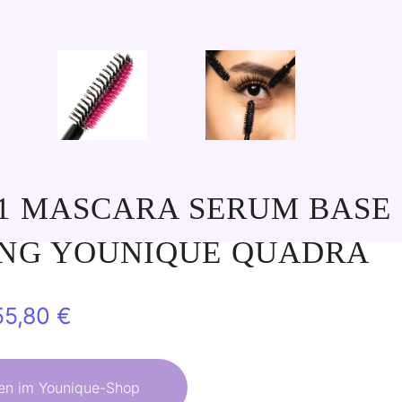
-1 MASCARA SERUM BASE
ING YOUNIQUE QUADRA
Ursprünglicher
Aktueller
55,80
€
Preis
Preis
war:
ist:
en im Younique-Shop