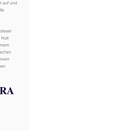
kt auf und
lle
 dieser
 Null
armem
tschen
einem
hen
DRA