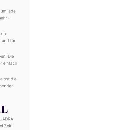
 um jede
mehr –
sch
 und für
en! Die
r einfach
elbst die
ubenden
IL
 QUADRA
l Zeit!