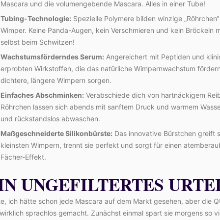
Mascara und die volumengebende Mascara. Alles in einer Tube!
Tubing-Technologie:
Spezielle Polymere bilden winzige „Röhrchen“
Wimper. Keine Panda-Augen, kein Verschmieren und kein Bröckeln 
selbst beim Schwitzen!
Wachstumsförderndes Serum:
Angereichert mit Peptiden und klini
erprobten Wirkstoffen, die das natürliche Wimpernwachstum fördern
dichtere, längere Wimpern sorgen.
Einfaches Abschminken:
Verabschiede dich von hartnäckigem Reib
Röhrchen lassen sich abends mit sanftem Druck und warmem Wasse
und rückstandslos abwaschen.
Maßgeschneiderte Silikonbürste:
Das innovative Bürstchen greift s
kleinsten Wimpern, trennt sie perfekt und sorgt für einen atembera
Fächer-Effekt.
IN UNGEFILTERTES URTE
te, ich hätte schon jede Mascara auf dem Markt gesehen, aber die
wirklich sprachlos gemacht. Zunächst einmal spart sie morgens so vie