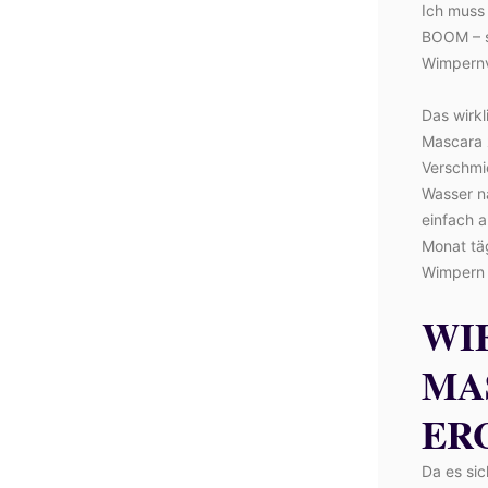
Ich muss 
BOOM – so
Wimpernv
Das wirkl
Mascara z
Verschmi
Wasser n
einfach 
Monat tä
Wimpern d
WI
MA
ER
Da es sic