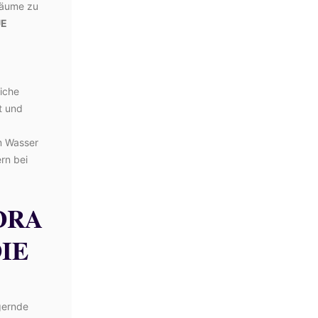
räume zu
UE
liche
t und
m Wasser
rn bei
DRA
DIE
gernde