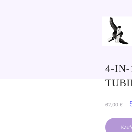
4-IN
TUB
62,00
€
Kauf