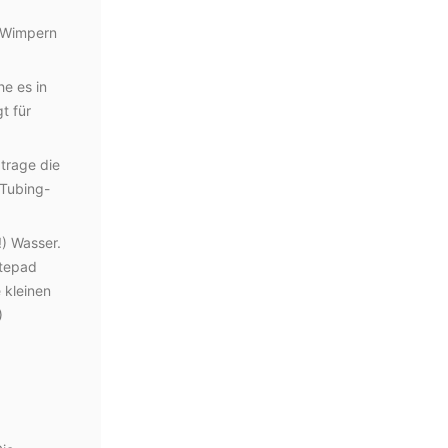
 Wimpern
e es in
t für
trage die
 Tubing-
) Wasser.
ttepad
 kleinen
)