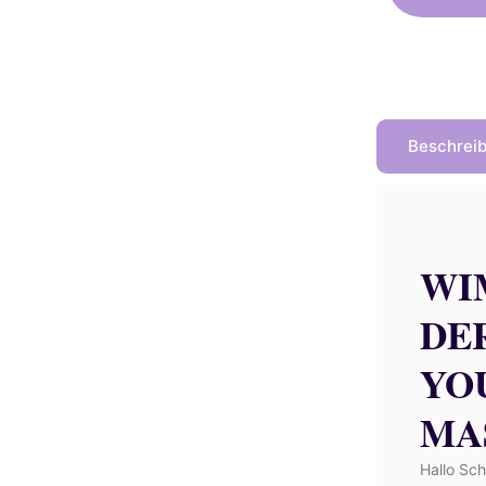
Beschrei
WI
DE
YO
MA
Hallo Sc