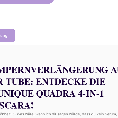
62,00 €
55,80 €.
bung
MPERNVERLÄNGERUNG A
R TUBE: ENTDECKE DIE
UNIQUE QUADRA 4-IN-1
SCARA!
hönheit! ✨ Was wäre, wenn ich dir sagen würde, dass du kein Serum,