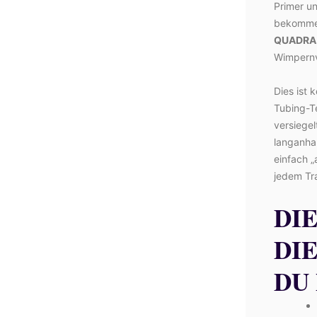
Primer u
bekommen
QUADRA 
Wimpernve
Dies ist 
Tubing-T
versiegel
langanha
einfach „
jedem Tra
DI
DIE
DU