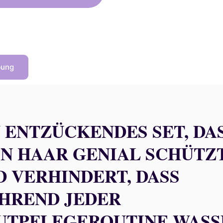
7,00 €
24,30 €.
bung
N ENTZÜCKENDES SET, DA
IN HAAR GENIAL SCHÜTZ
D VERHINDERT, DASS
HREND JEDER
UTPFLEGEROUTINE WASS