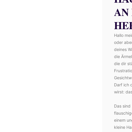
AN
HE
Hallo me
oder abe
deines Wa
die Ärme
die dir s
Frustrati
Gesichtw
Darf ich 
wirst: da
Das sind 
flauschi
einem un
kleine H