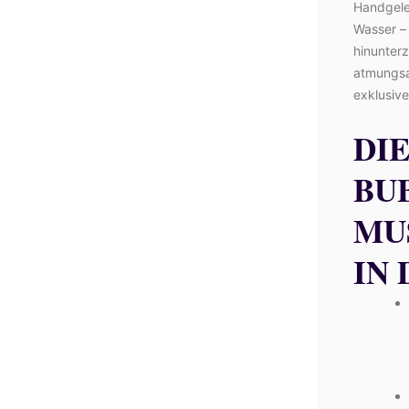
Handgele
Wasser –
hinunter
atmungsa
exklusive
DI
BU
MU
IN