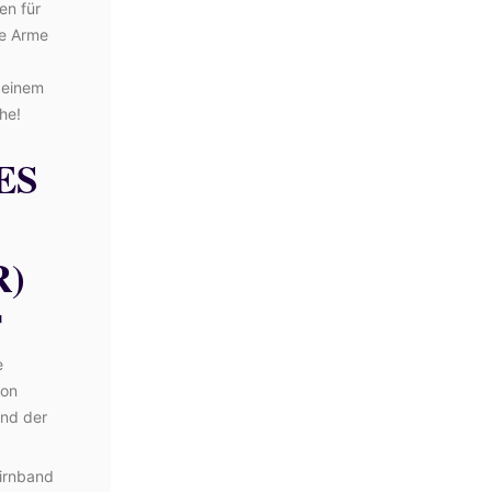
en für
ne Arme
 einem
he!
ES
R)
T
e
von
und der
irnband