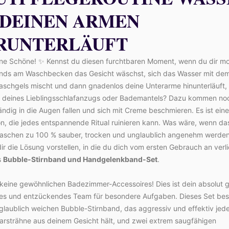
 DEINEN ARMEN
RUNTERLÄUFT
ine Schöne! ✨ Kennst du diesen furchtbaren Moment, wenn du dir m
nds am Waschbecken das Gesicht wäschst, sich das Wasser mit d
schgels mischt und dann gnadenlos deine Unterarme hinunterläuft, d
l deines Lieblingsschlafanzugs oder Bademantels? Dazu kommen no
tändig in die Augen fallen und sich mit Creme beschmieren. Es ist ein
on, die jedes entspannende Ritual ruinieren kann. Was wäre, wenn da
aschen zu 100 % sauber, trocken und unglaublich angenehm werde
dir die Lösung vorstellen, in die du dich vom ersten Gebrauch an verl
s
Bubble-Stirnband und Handgelenkband-Set
.
keine gewöhnlichen Badezimmer-Accessoires! Dies ist dein absolut g
ges und entzückendes Team für besondere Aufgaben. Dieses Set bes
glaublich weichen Bubble-Stirnband, das aggressiv und effektiv jed
aarsträhne aus deinem Gesicht hält, und zwei extrem saugfähigen