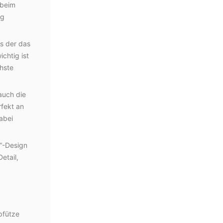
 beim
ig
us der das
chtig ist
hste
auch die
fekt an
abei
“-Design
etail,
pfütze