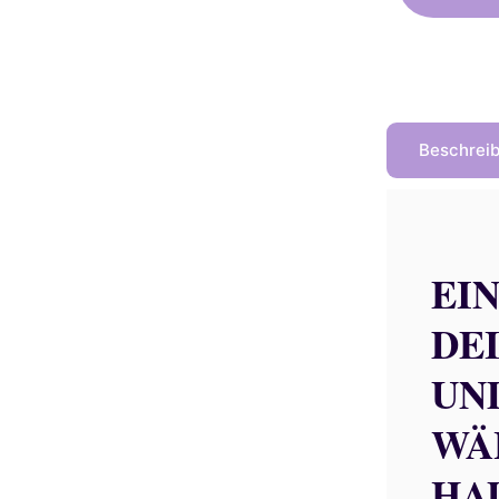
2
Beschrei
EI
DE
UN
WÄ
HA