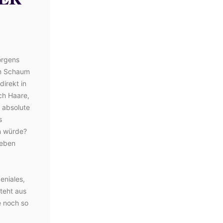
orgens
em Schaum
irekt in
ch Haare,
e absolute
s
n würde?
ieben
eniales,
teht aus
e noch so