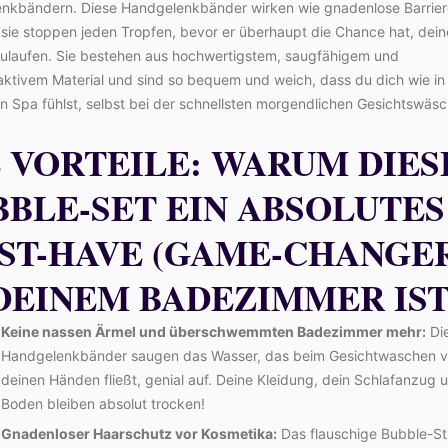
nkbändern. Diese Handgelenkbänder wirken wie gnadenlose Barrier
 sie stoppen jeden Tropfen, bevor er überhaupt die Chance hat, dei
zulaufen. Sie bestehen aus hochwertigstem, saugfähigem und
ktivem Material und sind so bequem und weich, dass du dich wie in
n Spa fühlst, selbst bei der schnellsten morgendlichen Gesichtswäsc
E VORTEILE: WARUM DIES
BBLE-SET EIN ABSOLUTES
ST-HAVE (GAME-CHANGE
 DEINEM BADEZIMMER IS
Keine nassen Ärmel und überschwemmten Badezimmer mehr:
Di
Handgelenkbänder saugen das Wasser, das beim Gesichtwaschen 
deinen Händen fließt, genial auf. Deine Kleidung, dein Schlafanzug 
Boden bleiben absolut trocken!
Gnadenloser Haarschutz vor Kosmetika:
Das flauschige Bubble-St