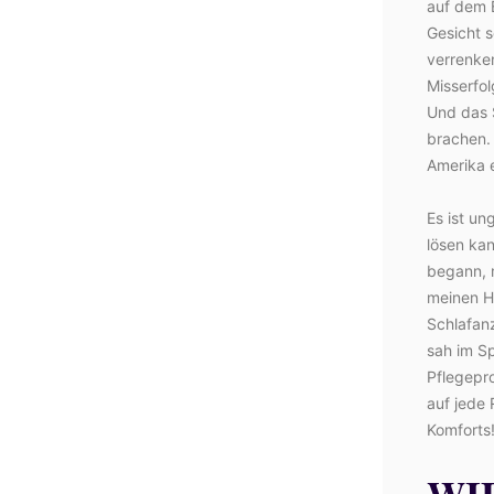
auf dem 
Gesicht 
verrenken
Misserfo
Und das 
brachen. 
Amerika 
Es ist un
lösen kan
begann, m
meinen H
Schlafanz
sah im Sp
Pflegepro
auf jede 
Komforts