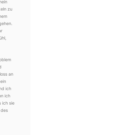
mein
eln zu
inem
ngehen.
ar
ühl,
roblem
d
loss an
ein
nd ich
nn ich
 ich sie
“ des