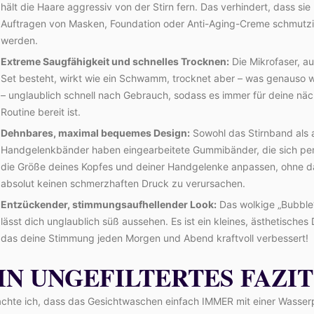
hält die Haare aggressiv von der Stirn fern. Das verhindert, dass sie
Auftragen von Masken, Foundation oder Anti-Aging-Creme schmutz
werden.
Extreme Saugfähigkeit und schnelles Trocknen:
Die Mikrofaser, a
Set besteht, wirkt wie ein Schwamm, trocknet aber – was genauso wi
– unglaublich schnell nach Gebrauch, sodass es immer für deine näc
Routine bereit ist.
Dehnbares, maximal bequemes Design:
Sowohl das Stirnband als 
Handgelenkbänder haben eingearbeitete Gummibänder, die sich per
die Größe deines Kopfes und deiner Handgelenke anpassen, ohne d
absolut keinen schmerzhaften Druck zu verursachen.
Entzückender, stimmungsaufhellender Look:
Das wolkige „Bubble
lässt dich unglaublich süß aussehen. Es ist ein kleines, ästhetisches D
das deine Stimmung jeden Morgen und Abend kraftvoll verbessert!
IN UNGEFILTERTES FAZIT
achte ich, dass das Gesichtwaschen einfach IMMER mit einer Wasser