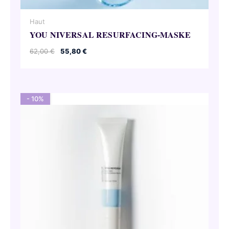
Haut
YOU NIVERSAL RESURFACING-MASKE
Ursprünglicher
Aktueller
62,00
€
55,80
€
Preis
Preis
war:
ist:
62,00 €
55,80 €.
- 10%