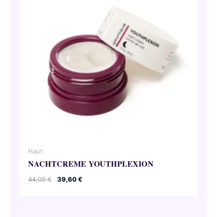
Haut
NACHTCREME YOUTHPLEXION
Ursprünglicher
Aktueller
44,00
€
39,60
€
Preis
Preis
war:
ist:
44,00 €
39,60 €.