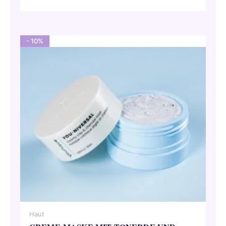
Preis
Preis
war:
ist:
44,00 €
39,60 €.
- 10%
Haut