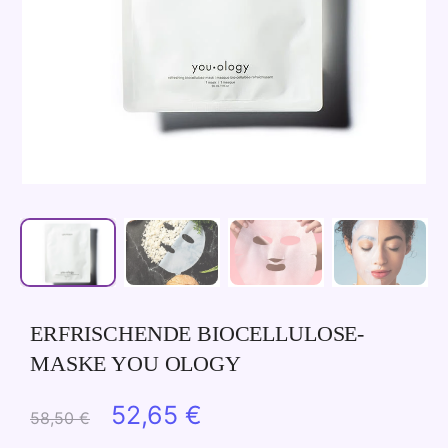
ERFRISCHENDE BIOCELLULOSE-
MASKE YOU OLOGY
Ursprünglicher
Aktueller
52,65
€
58,50
€
Preis
Preis