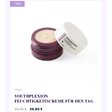
- 10%
Haut
YOUTHPLEXION
FEUCHTIGKEITSCREME FÜR DEN TAG
Ursprünglicher
Aktueller
44,00
€
39,60
€