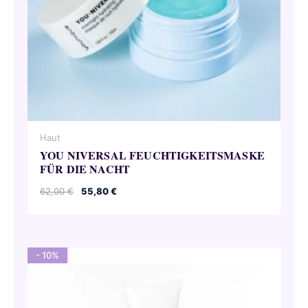
Haut
YOU NIVERSAL FEUCHTIGKEITSMASKE
FÜR DIE NACHT
Ursprünglicher
Aktueller
62,00
€
55,80
€
Preis
Preis
war:
ist:
62,00 €
55,80 €.
- 10%