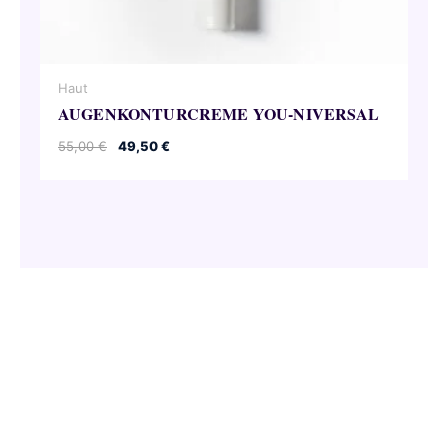
Haut
AUGENKONTURCREME YOU-NIVERSAL
Ursprünglicher
Aktueller
55,00
€
49,50
€
Preis
Preis
war:
ist:
55,00 €
49,50 €.