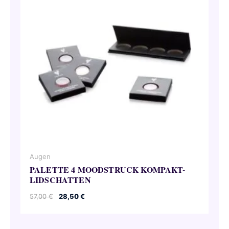
Augen
PALETTE 4 MOODSTRUCK KOMPAKT-
LIDSCHATTEN
Ursprünglicher
Aktueller
57,00
€
28,50
€
Preis
Preis
war:
ist:
57,00 €
28,50 €.