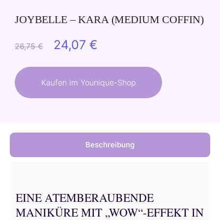
JOYBELLE – KARA (MEDIUM COFFIN)
Ursprünglicher
Aktueller
24,07
€
26,75
€
Preis
Preis
war:
ist:
Kaufen im Younique-Shop
26,75 €
24,07 €.
Beschreibung
EINE ATEMBERAUBENDE
MANIKÜRE MIT „WOW“-EFFEKT IN