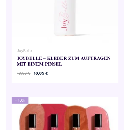
JoyBelle
JOYBELLE – KLEBER ZUM AUFTRAGEN
MIT EINEM PINSEL
Ursprünglicher
Aktueller
18,50
€
16,65
€
Preis
Preis
war:
ist:
18,50 €
16,65 €.
- 10%