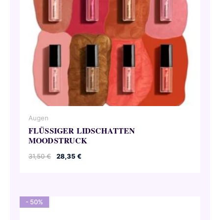
Augen
FLÜSSIGER LIDSCHATTEN
MOODSTRUCK
Ursprünglicher
Aktueller
31,50
€
28,35
€
Preis
Preis
war:
ist:
31,50 €
28,35 €.
- 50%