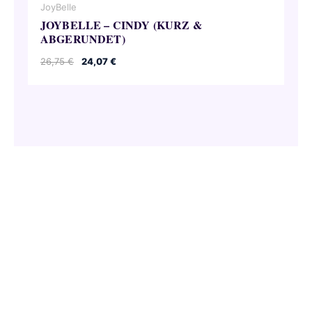
JoyBelle
JOYBELLE – CINDY (KURZ &
ABGERUNDET)
Ursprünglicher
Aktueller
26,75
€
24,07
€
Preis
Preis
war:
ist:
26,75 €
24,07 €.