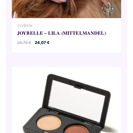
JoyBelle
JOYBELLE – LILA (MITTELMANDEL)
Ursprünglicher
Aktueller
26,75
€
24,07
€
Preis
Preis
war:
ist:
26,75 €
24,07 €.