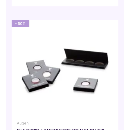
Preis
Preis
war:
ist:
57,00 €
28,50 €.
- 50%
Augen