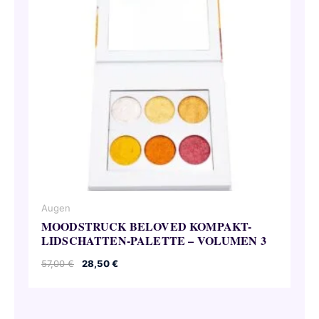
Augen
MOODSTRUCK BELOVED KOMPAKT-
LIDSCHATTEN-PALETTE – VOLUMEN 3
Ursprünglicher
Aktueller
57,00
€
28,50
€
Preis
Preis
war:
ist:
57,00 €
28,50 €.