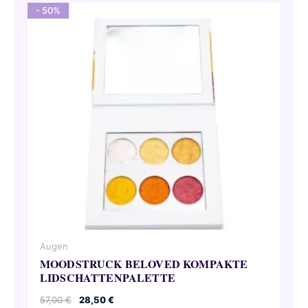
- 50%
Augen
MOODSTRUCK BELOVED KOMPAKTE
LIDSCHATTENPALETTE
Ursprünglicher
Aktueller
57,00
€
28,50
€