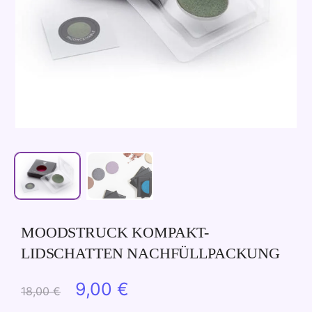
MOODSTRUCK KOMPAKT-
LIDSCHATTEN NACHFÜLLPACKUNG
Ursprünglicher
Aktueller
9,00
€
18,00
€
Preis
Preis