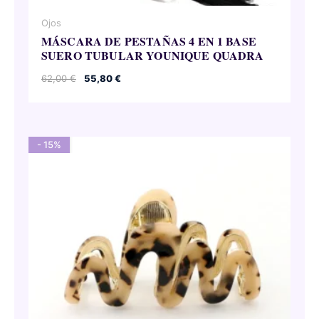
Ojos
MÁSCARA DE PESTAÑAS 4 EN 1 BASE
SUERO TUBULAR YOUNIQUE QUADRA
El
El
62,00
€
55,80
€
precio
precio
original
actual
era:
es:
62,00 €.
55,80 €.
- 15%