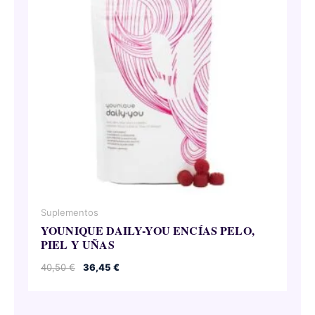
Suplementos
YOUNIQUE DAILY-YOU ENCÍAS PELO,
PIEL Y UÑAS
El
El
40,50
€
36,45
€
precio
precio
original
actual
era:
es:
40,50 €.
36,45 €.