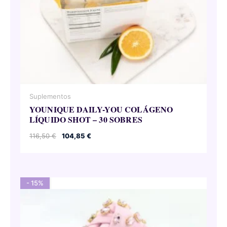
Suplementos
YOUNIQUE DAILY-YOU COLÁGENO
LÍQUIDO SHOT – 30 SOBRES
El
El
116,50
€
104,85
€
precio
precio
original
actual
era:
es:
116,50 €.
104,85 €.
- 15%