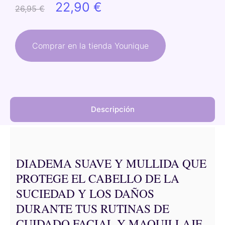
El
El
22,90
€
26,95
€
precio
precio
original
actual
Comprar en la tienda Younique
era:
es:
26,95 €.
22,90 €.
Descripción
DIADEMA SUAVE Y MULLIDA QUE
PROTEGE EL CABELLO DE LA
SUCIEDAD Y LOS DAÑOS
DURANTE TUS RUTINAS DE
CUIDADO FACIAL Y MAQUILLAJE