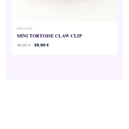
Adorned
MINI TORTOISE CLAW CLIP
El
El
46,95
€
39,90
€
precio
precio
original
actual
era:
es:
46,95 €.
39,90 €.