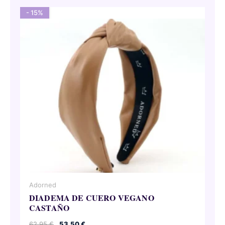
- 15%
Adorned
DIADEMA DE CUERO VEGANO
CASTAÑO
El
El
62,95
€
53,50
€