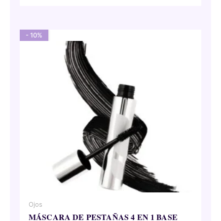
original
actual
era:
es:
116,50 €.
104,85 €.
- 10%
Ojos
MÁSCARA DE PESTAÑAS 4 EN 1 BASE