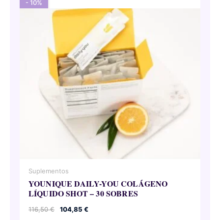
- 10%
Suplementos
YOUNIQUE DAILY-YOU COLÁGENO
LÍQUIDO SHOT – 30 SOBRES
El
El
116,50
€
104,85
€
precio
precio