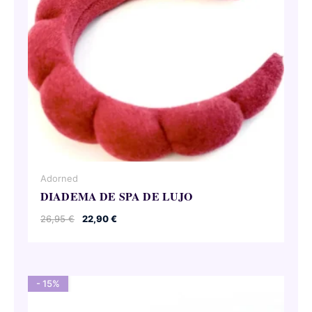
Adorned
DIADEMA DE SPA DE LUJO
El
El
26,95
€
22,90
€
precio
precio
original
actual
era:
es:
26,95 €.
22,90 €.
- 15%