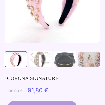
CORONA SIGNATURE
El
El
91,80
€
108,00
€
precio
precio