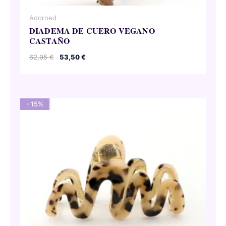
Adorned
DIADEMA DE CUERO VEGANO
CASTAÑO
El
El
62,95
€
53,50
€
precio
precio
original
actual
era:
es:
62,95 €.
53,50 €.
- 15%