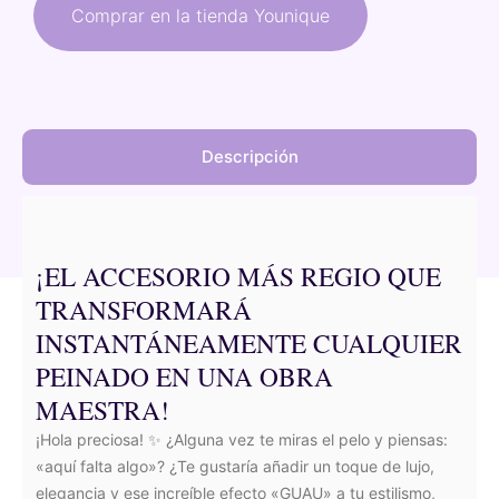
original
actual
Comprar en la tienda Younique
era:
es:
108,00 €.
91,80 €.
Descripción
¡EL ACCESORIO MÁS REGIO QUE
TRANSFORMARÁ
INSTANTÁNEAMENTE CUALQUIER
PEINADO EN UNA OBRA
MAESTRA!
¡Hola preciosa! ✨ ¿Alguna vez te miras el pelo y piensas:
«aquí falta algo»? ¿Te gustaría añadir un toque de lujo,
elegancia y ese increíble efecto «GUAU» a tu estilismo,