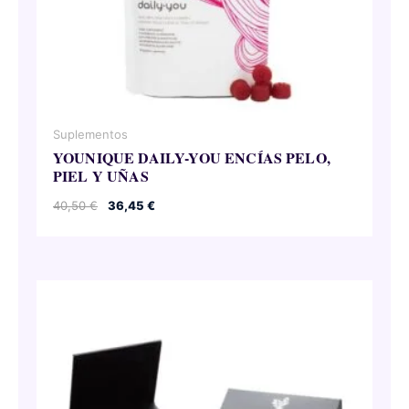
Suplementos
YOUNIQUE DAILY-YOU ENCÍAS PELO,
PIEL Y UÑAS
El
El
40,50
€
36,45
€
precio
precio
original
actual
era:
es:
40,50 €.
36,45 €.