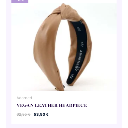
Adorned
VEGAN LEATHER HEADPIECE
Le
Le
62,95
€
53,50
€
prix
prix
initial
actuel
était :
est :