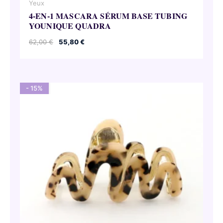
Yeux
4-EN-1 MASCARA SÉRUM BASE TUBING
YOUNIQUE QUADRA
Le
Le
62,00
€
55,80
€
prix
prix
initial
actuel
était :
est :
62,00 €.
55,80 €.
- 15%