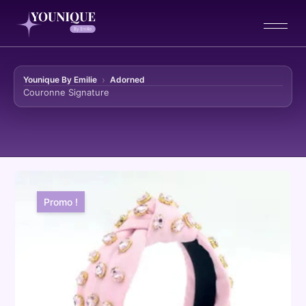
Younique By Emilie
Adorned
Couronne Signature
Aller au contenu
Promo !