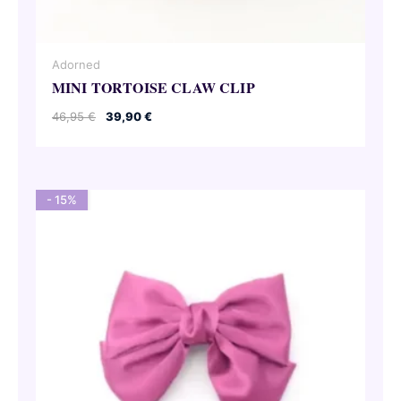
Adorned
MINI TORTOISE CLAW CLIP
Le
Le
46,95
€
39,90
€
prix
prix
initial
actuel
était :
est :
46,95 €.
39,90 €.
- 15%