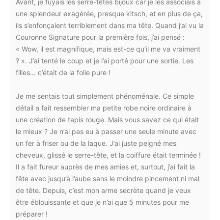
Avant, je fuyais les serre-têtes bijoux car je les associais à
une splendeur exagérée, presque kitsch, et en plus de ça,
ils s’enfonçaient terriblement dans ma tête. Quand j’ai vu la
Couronne Signature pour la première fois, j’ai pensé :
« Wow, il est magnifique, mais est-ce qu’il me va vraiment
? ». J’ai tenté le coup et je l’ai porté pour une sortie. Les
filles… c’était de la folie pure !
Je me sentais tout simplement phénoménale. Ce simple
détail a fait ressembler ma petite robe noire ordinaire à
une création de tapis rouge. Mais vous savez ce qui était
le mieux ? Je n’ai pas eu à passer une seule minute avec
un fer à friser ou de la laque. J’ai juste peigné mes
cheveux, glissé le serre-tête, et la coiffure était terminée !
Il a fait fureur auprès de mes amies et, surtout, j’ai fait la
fête avec jusqu’à l’aube sans le moindre pincement ni mal
de tête. Depuis, c’est mon arme secrète quand je veux
être éblouissante et que je n’ai que 5 minutes pour me
préparer !