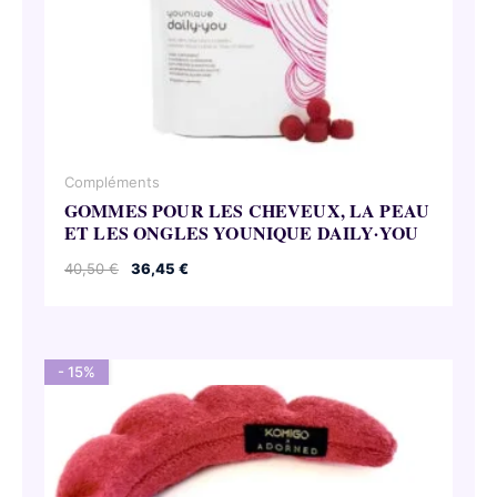
Compléments
GOMMES POUR LES CHEVEUX, LA PEAU
ET LES ONGLES YOUNIQUE DAILY·YOU
Le
Le
40,50
€
36,45
€
prix
prix
initial
actuel
était :
est :
40,50 €.
36,45 €.
- 15%