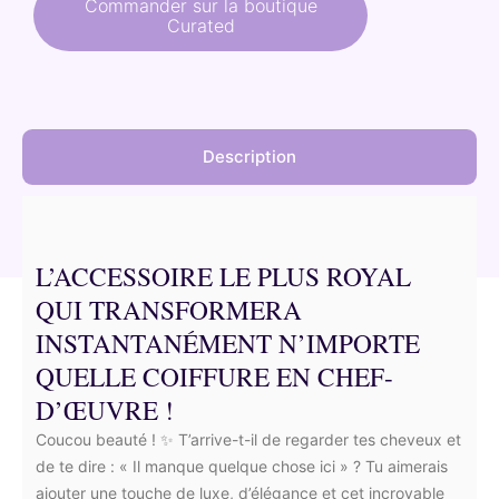
initial
actuel
Commander sur la boutique
Curated
était :
est :
108,00 €.
91,80 €.
Description
L’ACCESSOIRE LE PLUS ROYAL
QUI TRANSFORMERA
INSTANTANÉMENT N’IMPORTE
QUELLE COIFFURE EN CHEF-
D’ŒUVRE !
Coucou beauté ! ✨ T’arrive-t-il de regarder tes cheveux et
de te dire : « Il manque quelque chose ici » ? Tu aimerais
ajouter une touche de luxe, d’élégance et cet incroyable