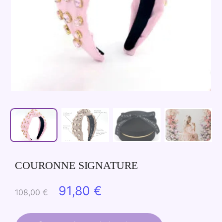
COURONNE SIGNATURE
Le
Le
91,80
€
108,00
€
prix
prix