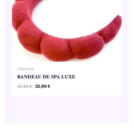
Adorned
BANDEAU DE SPA LUXE
Le
Le
26,95
€
22,90
€
prix
prix
initial
actuel
était :
est :
26,95 €.
22,90 €.