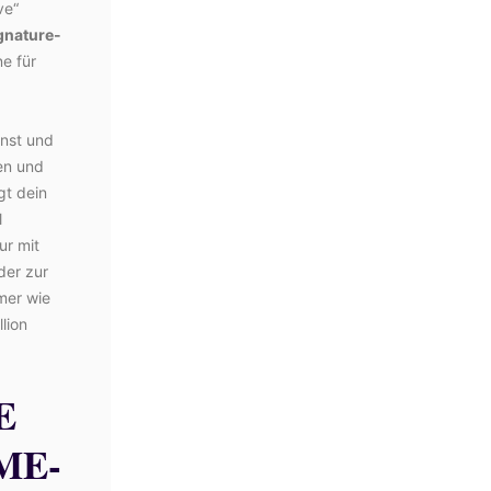
ve“
gnature-
ne für
nst und
en und
gt dein
l
ur mit
der zur
mer wie
llion
E
ME-