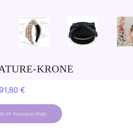
ATURE-KRONE
Ursprünglicher
Aktueller
91,80
€
Preis
Preis
war:
ist:
en im Younique-Shop
108,00 €
91,80 €.