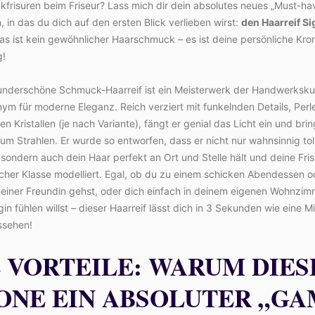
frisuren beim Friseur? Lass mich dir dein absolutes neues „Must-ha
n, in das du dich auf den ersten Blick verlieben wirst:
den Haarreif Si
Das ist kein gewöhnlicher Haarschmuck – es ist deine persönliche Kro
g!
underschöne Schmuck-Haarreif ist ein Meisterwerk der Handwerksku
ym für moderne Eleganz. Reich verziert mit funkelnden Details, Perl
n Kristallen (je nach Variante), fängt er genial das Licht ein und brin
um Strahlen. Er wurde so entworfen, dass er nicht nur wahnsinnig tol
 sondern auch dein Haar perfekt an Ort und Stelle hält und deine Fris
cher Klasse modelliert. Egal, ob du zu einem schicken Abendessen o
 einer Freundin gehst, oder dich einfach in deinem eigenen Wohnzim
gin fühlen willst – dieser Haarreif lässt dich in 3 Sekunden wie eine Mi
ssehen!
E VORTEILE: WARUM DIES
ONE EIN ABSOLUTER „GA