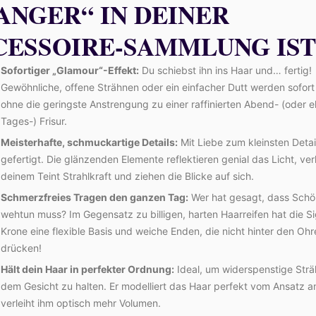
ANGER“ IN DEINER
CESSOIRE-SAMMLUNG IST
Sofortiger „Glamour“-Effekt:
Du schiebst ihn ins Haar und… fertig!
Gewöhnliche, offene Strähnen oder ein einfacher Dutt werden sofort
ohne die geringste Anstrengung zu einer raffinierten Abend- (oder 
Tages-) Frisur.
Meisterhafte, schmuckartige Details:
Mit Liebe zum kleinsten Detai
gefertigt. Die glänzenden Elemente reflektieren genial das Licht, ver
deinem Teint Strahlkraft und ziehen die Blicke auf sich.
Schmerzfreies Tragen den ganzen Tag:
Wer hat gesagt, dass Schö
wehtun muss? Im Gegensatz zu billigen, harten Haarreifen hat die S
Krone eine flexible Basis und weiche Enden, die nicht hinter den Ohr
drücken!
Hält dein Haar in perfekter Ordnung:
Ideal, um widerspenstige Str
dem Gesicht zu halten. Er modelliert das Haar perfekt vom Ansatz a
verleiht ihm optisch mehr Volumen.