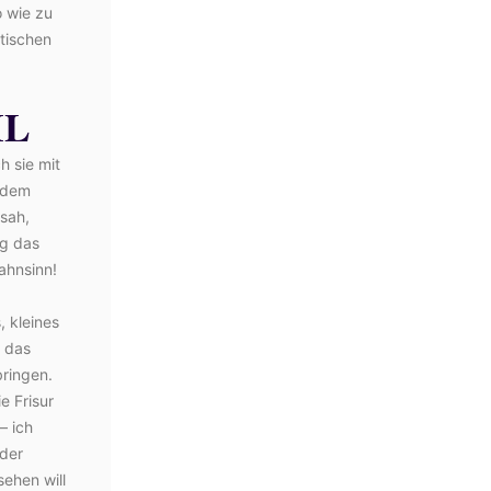
 wie zu
stischen
IL
 sie mit
erdem
 sah,
ng das
ahnsinn!
, kleines
s das
ringen.
e Frisur
– ich
oder
ehen will