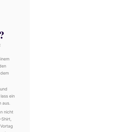
?
:
einem
 den
d dem
 und
lass ein
h aus.
n nicht
Shirt,
 Vortag