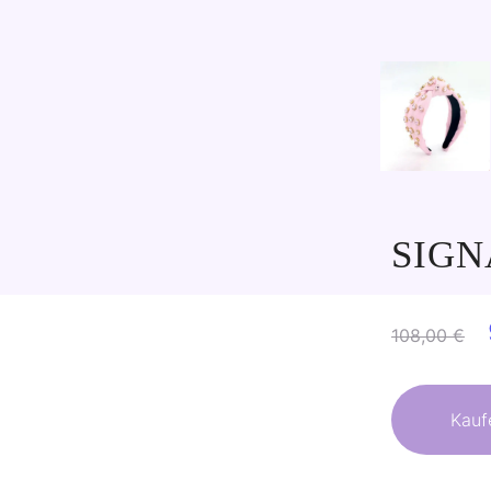
SIGN
108,00
€
Kauf