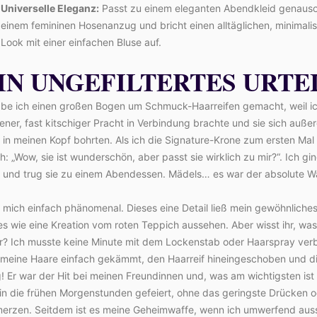
Universelle Eleganz:
Passt zu einem eleganten Abendkleid genauso
einem femininen Hosenanzug und bricht einen alltäglichen, minimali
Look mit einer einfachen Bluse auf.
IN UNGEFILTERTES URTE
abe ich einen großen Bogen um Schmuck-Haarreifen gemacht, weil ich
ener, fast kitschiger Pracht in Verbindung brachte und sie sich auß
 in meinen Kopf bohrten. Als ich die Signature-Krone zum ersten Mal
h: „Wow, sie ist wunderschön, aber passt sie wirklich zu mir?“. Ich gi
in und trug sie zu einem Abendessen. Mädels… es war der absolute W
e mich einfach phänomenal. Dieses eine Detail ließ mein gewöhnliches
s wie eine Kreation vom roten Teppich aussehen. Aber wisst ihr, wa
r? Ich musste keine Minute mit dem Lockenstab oder Haarspray verb
 meine Haare einfach gekämmt, den Haarreif hineingeschoben und di
g! Er war der Hit bei meinen Freundinnen und, was am wichtigsten ist 
 in die frühen Morgenstunden gefeiert, ohne das geringste Drücken 
erzen. Seitdem ist es meine Geheimwaffe, wenn ich umwerfend auss