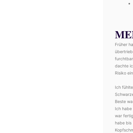
ME
Früher h
übertrieb
furchtbar
dachte ic
Risiko e
Ich fühlt
Schwarze
Beste wa
Ich habe
war ferti
habe bis
Kopfschm