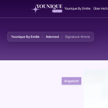
Younique By Emilie
Über mich
Younique By Emilie
Adorned
Signature-Krone
Zum Inhalt springen
Angebot!