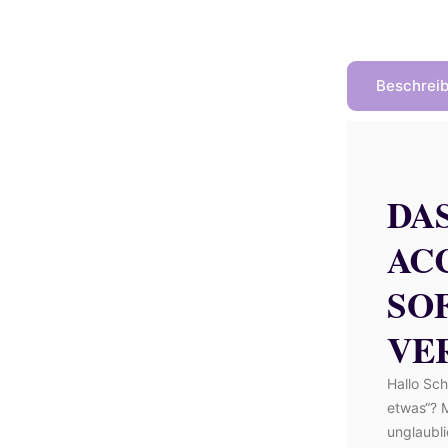
Beschrei
DA
ACC
SO
VE
Hallo Sch
etwas“? 
unglaubli