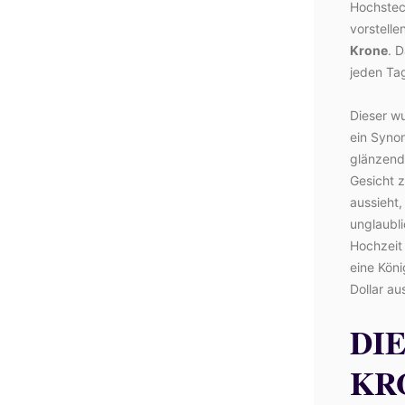
Hochsteck
vorstelle
Krone
. 
jeden Ta
Dieser w
ein Synon
glänzende
Gesicht z
aussieht,
unglaubli
Hochzeit
eine Köni
Dollar au
DI
KR