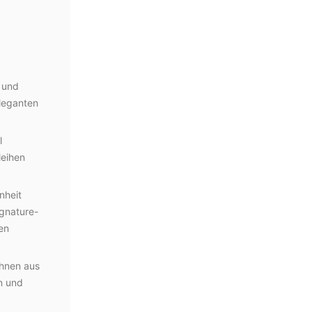
 und
eleganten
l
leihen
nheit
ignature-
en
ähnen aus
n und