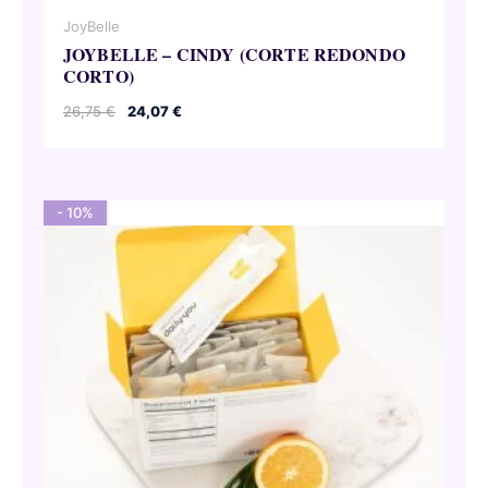
JoyBelle
JOYBELLE – CINDY (CORTE REDONDO
CORTO)
El
El
26,75
€
24,07
€
precio
precio
original
actual
era:
es:
26,75 €.
24,07 €.
- 10%