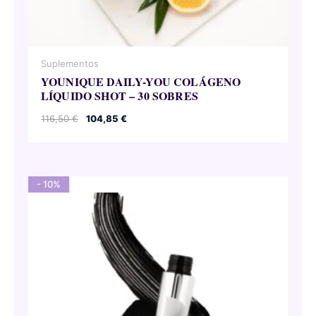
Suplementos
YOUNIQUE DAILY-YOU COLÁGENO
LÍQUIDO SHOT – 30 SOBRES
El
El
116,50
€
104,85
€
precio
precio
original
actual
era:
es:
116,50 €.
104,85 €.
- 10%