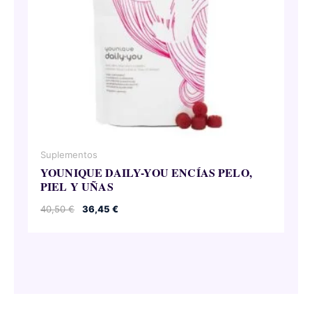
Suplementos
YOUNIQUE DAILY-YOU ENCÍAS PELO,
PIEL Y UÑAS
El
El
40,50
€
36,45
€
precio
precio
original
actual
era:
es:
40,50 €.
36,45 €.