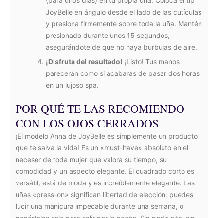
(para unos días) en tu propia uña. Coloca el tip
JoyBelle en ángulo desde el lado de las cutículas
y presiona firmemente sobre toda la uña. Mantén
presionado durante unos 15 segundos,
asegurándote de que no haya burbujas de aire.
¡Disfruta del resultado!
¡Listo! Tus manos
parecerán como si acabaras de pasar dos horas
en un lujoso spa.
POR QUÉ TE LAS RECOMIENDO
CON LOS OJOS CERRADOS
¡El modelo Anna de JoyBelle es simplemente un producto
que te salva la vida! Es un «must-have» absoluto en el
neceser de toda mujer que valora su tiempo, su
comodidad y un aspecto elegante. El cuadrado corto es
versátil, está de moda y es increíblemente elegante. Las
uñas «press-on» significan libertad de elección: puedes
lucir una manicura impecable durante una semana, o
ponértelas solo para salir por la noche. Sin pedir cita, sin