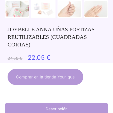
JOYBELLE ANNA UÑAS POSTIZAS
REUTILIZABLES (CUADRADAS
CORTAS)
El
El
22,05
€
24,50
€
precio
precio
original
actual
Comprar en la tienda Younique
era:
es:
24,50 €.
22,05 €.
Descripción