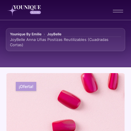
Younique By Emilie
JoyBelle
JoyBelle Anna Uñas Postizas Reutilizables (Cuadradas
Cortas)
Ir al contenido
¡Oferta!