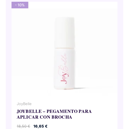
- 10%
JoyBelle
JOYBELLE – PEGAMENTO PARA
APLICAR CON BROCHA
El
El
18,50
€
16,65
€