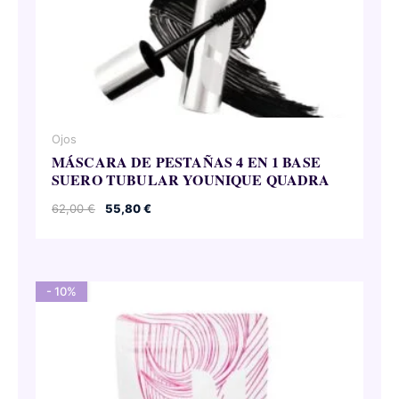
Ojos
MÁSCARA DE PESTAÑAS 4 EN 1 BASE
SUERO TUBULAR YOUNIQUE QUADRA
El
El
62,00
€
55,80
€
precio
precio
original
actual
era:
es:
62,00 €.
55,80 €.
- 10%