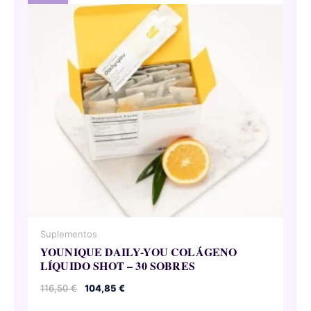
Suplementos
YOUNIQUE DAILY-YOU COLÁGENO
LÍQUIDO SHOT – 30 SOBRES
El
El
116,50
€
104,85
€
precio
precio
original
actual