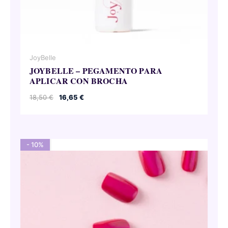
JoyBelle
JOYBELLE – PEGAMENTO PARA
APLICAR CON BROCHA
El
El
18,50
€
16,65
€
precio
precio
original
actual
era:
es:
18,50 €.
16,65 €.
- 10%