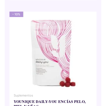
era:
es:
116,50 €.
104,85 €.
- 10%
Suplementos
YOUNIQUE DAILY-YOU ENCÍAS PELO,