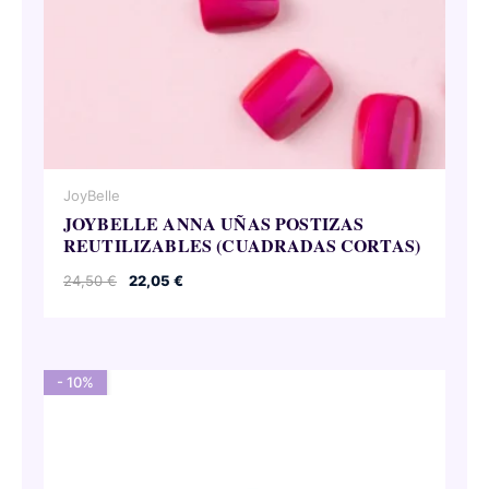
JoyBelle
JOYBELLE ANNA UÑAS POSTIZAS
REUTILIZABLES (CUADRADAS CORTAS)
El
El
24,50
€
22,05
€
precio
precio
original
actual
era:
es:
24,50 €.
22,05 €.
- 10%