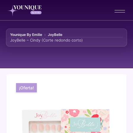
Younique By Emilie
JoyBelle
JoyBelle – Cindy (Corte redondo corto)
Ir al contenido
¡Oferta!