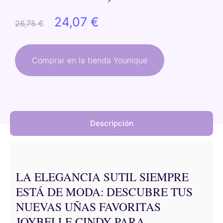
El
El
24,07
€
26,75
€
precio
precio
original
actual
Comprar en la tienda Younique
era:
es:
26,75 €.
24,07 €.
Descripción
LA ELEGANCIA SUTIL SIEMPRE
ESTÁ DE MODA: DESCUBRE TUS
NUEVAS UÑAS FAVORITAS
JOYBELLE CINDY PARA