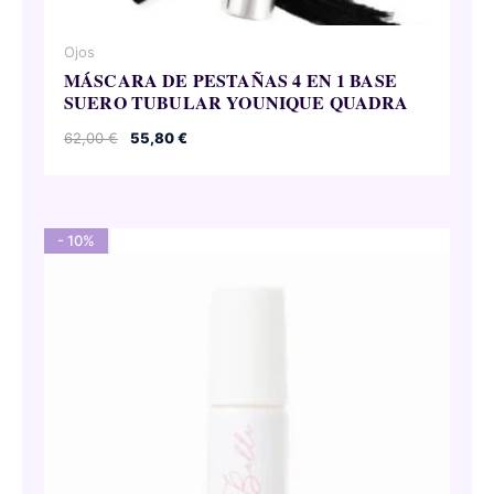
Ojos
MÁSCARA DE PESTAÑAS 4 EN 1 BASE
SUERO TUBULAR YOUNIQUE QUADRA
El
El
62,00
€
55,80
€
precio
precio
original
actual
era:
es:
62,00 €.
55,80 €.
- 10%