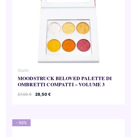
Occhi
MOODSTRUCK BELOVED PALETTE DI
OMBRETTI COMPATTI – VOLUME 3
Il
Il
57,00
€
28,50
€
prezzo
prezzo
originale
attuale
era:
è:
57,00 €.
28,50 €.
- 50%