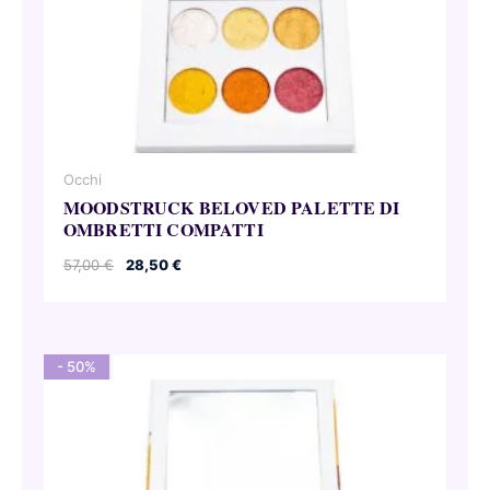
Occhi
MOODSTRUCK BELOVED PALETTE DI
OMBRETTI COMPATTI
Il
Il
57,00
€
28,50
€
prezzo
prezzo
originale
attuale
era:
è:
57,00 €.
28,50 €.
- 50%