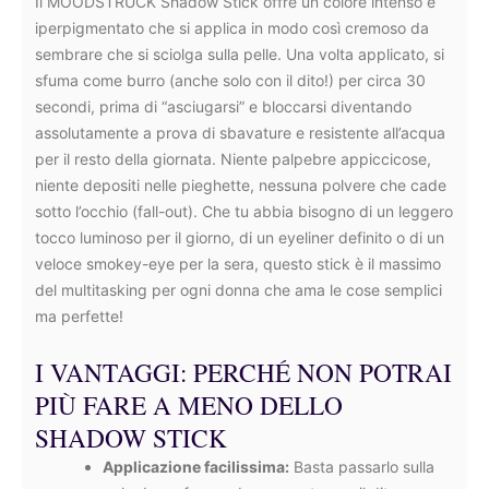
Il MOODSTRUCK Shadow Stick offre un colore intenso e
iperpigmentato che si applica in modo così cremoso da
sembrare che si sciolga sulla pelle. Una volta applicato, si
sfuma come burro (anche solo con il dito!) per circa 30
secondi, prima di “asciugarsi” e bloccarsi diventando
assolutamente a prova di sbavature e resistente all’acqua
per il resto della giornata. Niente palpebre appiccicose,
niente depositi nelle pieghette, nessuna polvere che cade
sotto l’occhio (fall-out). Che tu abbia bisogno di un leggero
tocco luminoso per il giorno, di un eyeliner definito o di un
veloce smokey-eye per la sera, questo stick è il massimo
del multitasking per ogni donna che ama le cose semplici
ma perfette!
I VANTAGGI: PERCHÉ NON POTRAI
PIÙ FARE A MENO DELLO
SHADOW STICK
Applicazione facilissima:
Basta passarlo sulla