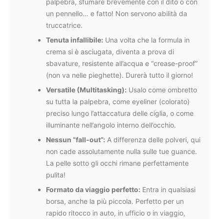
palpebra, sfumare brevemente con il dito o con
un pennello… e fatto! Non servono abilità da
truccatrice.
Tenuta infallibile:
Una volta che la formula in
crema si è asciugata, diventa a prova di
sbavature, resistente all’acqua e “crease-proof”
(non va nelle pieghette). Durerà tutto il giorno!
Versatile (Multitasking):
Usalo come ombretto
su tutta la palpebra, come eyeliner (colorato)
preciso lungo l’attaccatura delle ciglia, o come
illuminante nell’angolo interno dell’occhio.
Nessun “fall-out”:
A differenza delle polveri, qui
non cade assolutamente nulla sulle tue guance.
La pelle sotto gli occhi rimane perfettamente
pulita!
Formato da viaggio perfetto:
Entra in qualsiasi
borsa, anche la più piccola. Perfetto per un
rapido ritocco in auto, in ufficio o in viaggio,