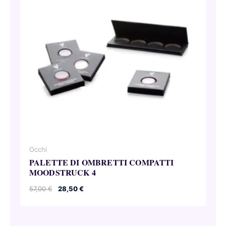
Occhi
PALETTE DI OMBRETTI COMPATTI
MOODSTRUCK 4
Il
Il
57,00
€
28,50
€
prezzo
prezzo
originale
attuale
era:
è:
57,00 €.
28,50 €.