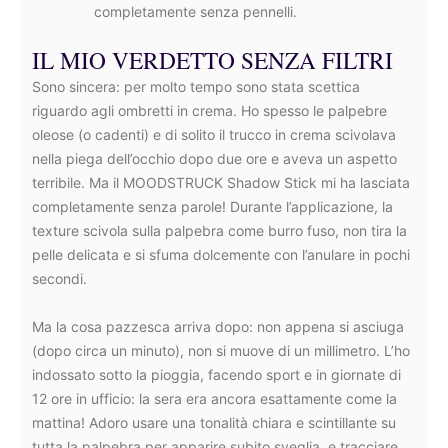
completamente senza pennelli.
IL MIO VERDETTO SENZA FILTRI
Sono sincera: per molto tempo sono stata scettica
riguardo agli ombretti in crema. Ho spesso le palpebre
oleose (o cadenti) e di solito il trucco in crema scivolava
nella piega dell’occhio dopo due ore e aveva un aspetto
terribile. Ma il MOODSTRUCK Shadow Stick mi ha lasciata
completamente senza parole! Durante l’applicazione, la
texture scivola sulla palpebra come burro fuso, non tira la
pelle delicata e si sfuma dolcemente con l’anulare in pochi
secondi.
Ma la cosa pazzesca arriva dopo: non appena si asciuga
(dopo circa un minuto), non si muove di un millimetro. L’ho
indossato sotto la pioggia, facendo sport e in giornate di
12 ore in ufficio: la sera era ancora esattamente come la
mattina! Adoro usare una tonalità chiara e scintillante su
tutta la palpebra per apparire subito sveglia, e tracciare