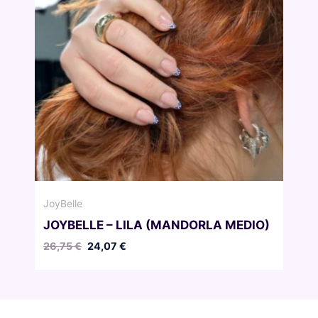
JoyBelle
JOYBELLE – LILA (MANDORLA MEDIO)
Il
Il
26,75
€
24,07
€
prezzo
prezzo
originale
attuale
era:
è:
26,75 €.
24,07 €.