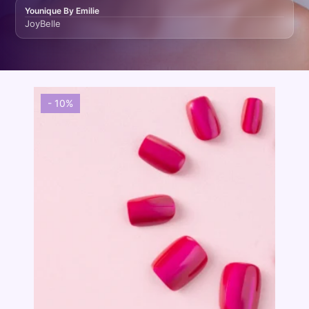
Younique By Emilie
JoyBelle
- 10%