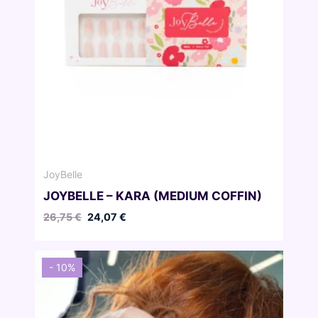
JoyBelle
JOYBELLE – KARA (MEDIUM COFFIN)
Il
Il
26,75
€
24,07
€
prezzo
prezzo
originale
attuale
era:
è:
- 10%
26,75 €.
24,07 €.