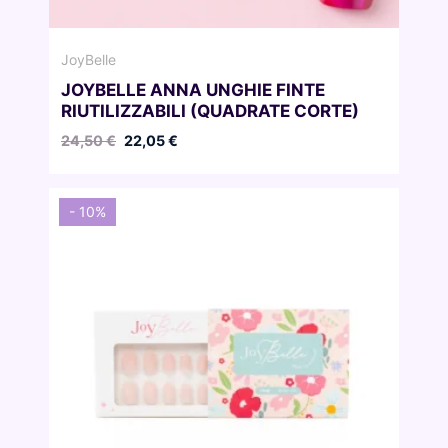
JoyBelle
JOYBELLE ANNA UNGHIE FINTE
RIUTILIZZABILI (QUADRATE CORTE)
Il
Il
24,50
€
22,05
€
prezzo
prezzo
originale
attuale
era:
è:
- 10%
24,50 €.
22,05 €.