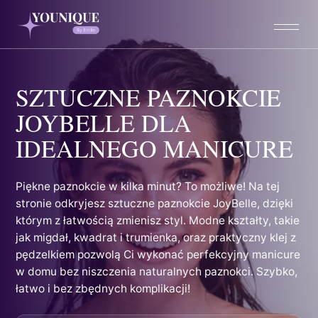
Przejdź
do
treści
SZTUCZNE PAZNOKCIE
JOYBELLE DLA
IDEALNEGO MANICURE
Piękne paznokcie w kilka minut? To możliwe! Na tej
stronie odkryjesz sztuczne paznokcie JoyBelle, dzięki
którym z łatwością zmienisz styl. Modne kształty, takie
jak migdał, kwadrat i trumienka, oraz praktyczny klej z
pędzelkiem pozwolą Ci wykonać perfekcyjny manicure
w domu bez niszczenia naturalnych paznokci. Szybko,
łatwo i bez zbędnych komplikacji!