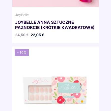
JoyBelle
JOYBELLE ANNA SZTUCZNE
PAZNOKCIE (KRÓTKIE KWADRATOWE)
Pierwotna
Aktualna
24,50
€
22,05
€
cena
cena
wynosiła:
wynosi:
24,50 €.
22,05 €.
- 10%