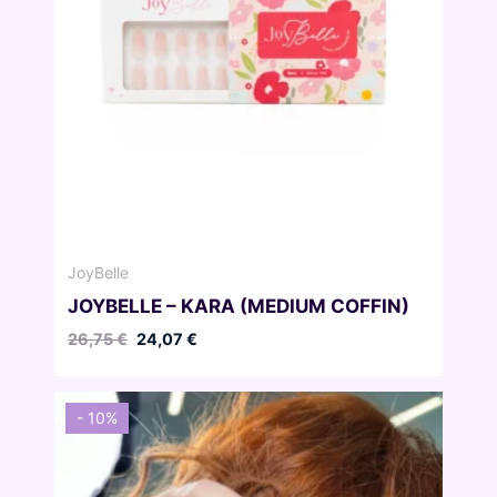
JoyBelle
JOYBELLE – KARA (MEDIUM COFFIN)
Pierwotna
Aktualna
26,75
€
24,07
€
cena
cena
wynosiła:
wynosi:
26,75 €.
24,07 €.
- 10%