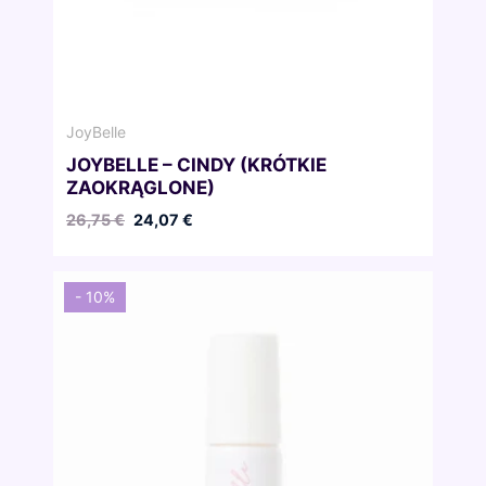
JoyBelle
JOYBELLE – CINDY (KRÓTKIE
ZAOKRĄGLONE)
Pierwotna
Aktualna
26,75
€
24,07
€
cena
cena
wynosiła:
wynosi:
26,75 €.
24,07 €.
- 10%