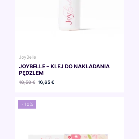
JoyBelle
JOYBELLE – KLEJ DO NAKŁADANIA
PĘDZLEM
Pierwotna
Aktualna
18,50
€
16,65
€
cena
cena
wynosiła:
wynosi:
18,50 €.
16,65 €.
- 10%