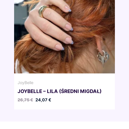
JoyBelle
JOYBELLE – LILA (ŚREDNI MIGDAŁ)
Pierwotna
Aktualna
26,75
€
24,07
€
cena
cena
wynosiła:
wynosi:
26,75 €.
24,07 €.