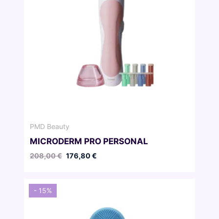
PMD Beauty
MICRODERM PRO PERSONAL
Pierwotna
Aktualna
208,00
€
176,80
€
cena
cena
wynosiła:
wynosi:
208,00 €.
176,80 €.
- 15%