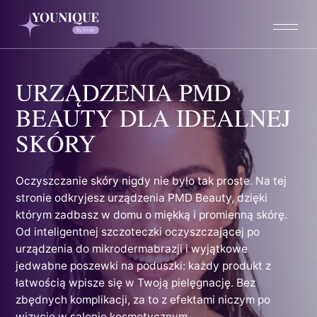
Przejdź
do
treści
URZĄDZENIA PMD
BEAUTY DLA IDEALNEJ
SKÓRY
Oczyszczanie skóry nigdy nie było tak proste. Na tej
stronie odkryjesz urządzenia PMD Beauty, dzięki
którym zadbasz w domu o miękką i promienną skórę.
Od inteligentnej szczoteczki oczyszczającej po
urządzenia do mikrodermabrazji i wyjątkowe
jedwabne poszewki na poduszki: każdy produkt z
łatwością wpisze się w Twoją pielęgnację. Bez
zbędnych komplikacji, za to z efektami niczym po
wizycie w salonie kosmetycznym.