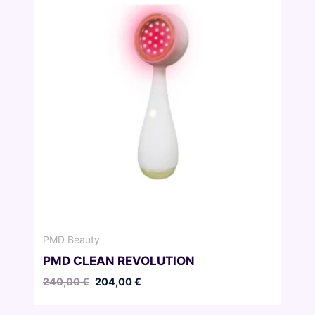
PMD Beauty
PMD CLEAN REVOLUTION
Pierwotna
Aktualna
240,00
€
204,00
€
cena
cena
wynosiła:
wynosi: