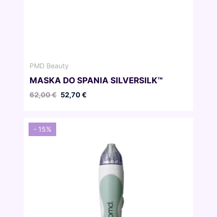
PMD Beauty
MASKA DO SPANIA SILVERSILK™
Pierwotna
Aktualna
62,00
€
52,70
€
cena
cena
wynosiła:
wynosi:
62,00 €.
52,70 €.
- 15%