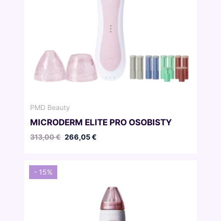
PMD Beauty
MICRODERM ELITE PRO OSOBISTY
Pierwotna
Aktualna
313,00
€
266,05
€
cena
cena
wynosiła:
wynosi:
313,00 €.
266,05 €.
- 15%