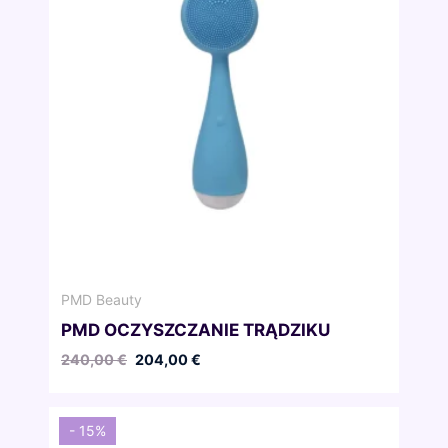
PMD Beauty
PMD OCZYSZCZANIE TRĄDZIKU
Pierwotna
Aktualna
240,00
€
204,00
€
cena
cena
wynosiła:
wynosi:
240,00 €.
204,00 €.
- 15%