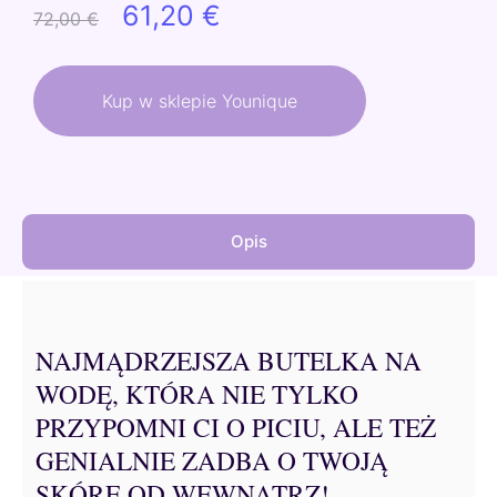
Pierwotna
Aktualna
61,20
€
72,00
€
cena
cena
wynosiła:
wynosi:
Kup w sklepie Younique
72,00 €.
61,20 €.
Opis
NAJMĄDRZEJSZA BUTELKA NA
WODĘ, KTÓRA NIE TYLKO
PRZYPOMNI CI O PICIU, ALE TEŻ
GENIALNIE ZADBA O TWOJĄ
SKÓRĘ OD WEWNĄTRZ!