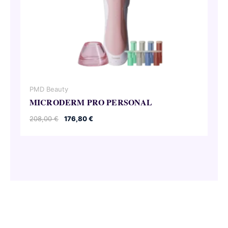
PMD Beauty
MICRODERM PRO PERSONAL
Pierwotna
Aktualna
208,00
€
176,80
€
cena
cena
wynosiła:
wynosi:
208,00 €.
176,80 €.