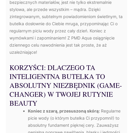
bezpiecznych materiałów, jest nie tylko ekstremalnie
stylowa, ale przede wszystkim – mądra. Dzięki
zintegrowanym, subtelnym powiadomieniom świetlnym, ta
butelka dosłownie do Ciebie mruga, przypominając Ci o
regularnym piciu wody przez cały dzień. Koniec z
wymówkami i zapominaniem! Z PMD Aqua osiągnięcie
dziennego celu nawodnienia jest tak proste, że aż
uzależniające!
KORZYŚCI: DLACZEGO TA
INTELIGENTNA BUTELKA TO
ABSOLUTNY NIEZBĘDNIK (GAME-
CHANGER) W TWOJEJ RUTYNIE
BEAUTY
Koniec z szarą, przesuszoną skórą:
Regularne
picie wody (o którym butelka Ci przypomni!) to
absolutny fundament pięknej cery. Zauważysz
genialną poprawę nawilżenia, blasku i jędrności