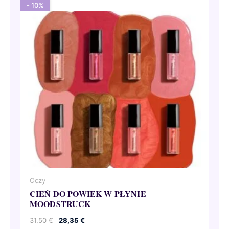
- 10%
Oczy
CIEŃ DO POWIEK W PŁYNIE
MOODSTRUCK
Pierwotna
Aktualna
31,50
€
28,35
€
cena
cena