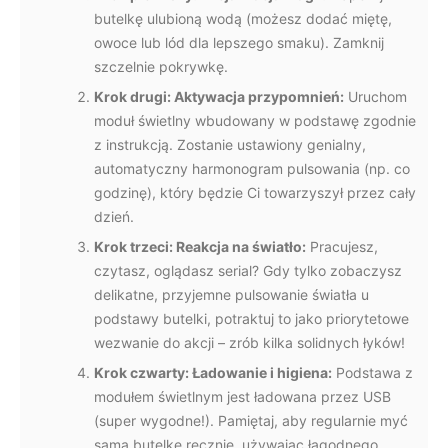
butelkę ulubioną wodą (możesz dodać miętę,
owoce lub lód dla lepszego smaku). Zamknij
szczelnie pokrywkę.
Krok drugi: Aktywacja przypomnień:
Uruchom
moduł świetlny wbudowany w podstawę zgodnie
z instrukcją. Zostanie ustawiony genialny,
automatyczny harmonogram pulsowania (np. co
godzinę), który będzie Ci towarzyszył przez cały
dzień.
Krok trzeci: Reakcja na światło:
Pracujesz,
czytasz, oglądasz serial? Gdy tylko zobaczysz
delikatne, przyjemne pulsowanie światła u
podstawy butelki, potraktuj to jako priorytetowe
wezwanie do akcji – zrób kilka solidnych łyków!
Krok czwarty: Ładowanie i higiena:
Podstawa z
modułem świetlnym jest ładowana przez USB
(super wygodne!). Pamiętaj, aby regularnie myć
samą butelkę ręcznie, używając łagodnego