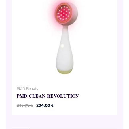
PMD Beauty
PMD CLEAN REVOLUTION
Pierwotna
Aktualna
240,00
€
204,00
€
cena
cena
wynosiła:
wynosi:
240,00 €.
204,00 €.