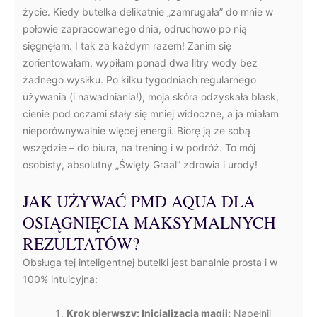
życie. Kiedy butelka delikatnie „zamrugała” do mnie w
połowie zapracowanego dnia, odruchowo po nią
sięgnęłam. I tak za każdym razem! Zanim się
zorientowałam, wypiłam ponad dwa litry wody bez
żadnego wysiłku. Po kilku tygodniach regularnego
używania (i nawadniania!), moja skóra odzyskała blask,
cienie pod oczami stały się mniej widoczne, a ja miałam
nieporównywalnie więcej energii. Biorę ją ze sobą
wszędzie – do biura, na trening i w podróż. To mój
osobisty, absolutny „Święty Graal” zdrowia i urody!
JAK UŻYWAĆ PMD AQUA DLA
OSIĄGNIĘCIA MAKSYMALNYCH
REZULTATÓW?
Obsługa tej inteligentnej butelki jest banalnie prosta i w
100% intuicyjna:
Krok pierwszy: Inicjalizacja magii:
Napełnij