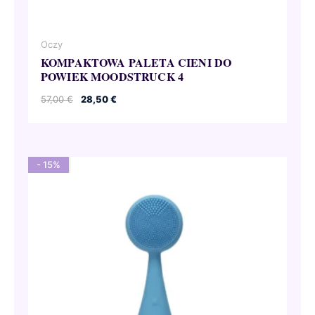
Oczy
KOMPAKTOWA PALETA CIENI DO
POWIEK MOODSTRUCK 4
Pierwotna
Aktualna
57,00
€
28,50
€
cena
cena
wynosiła:
wynosi:
57,00 €.
28,50 €.
- 15%