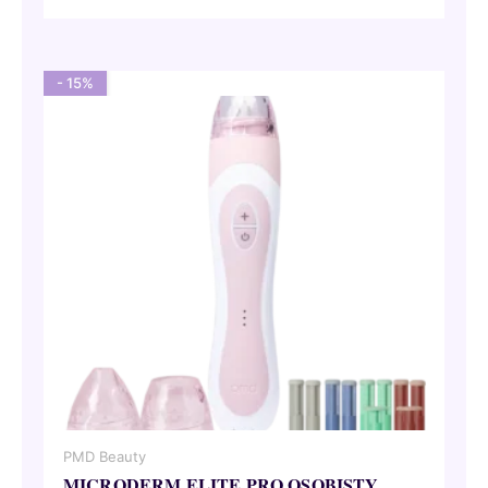
wynosiła:
wynosi:
31,50 €.
28,35 €.
- 15%
PMD Beauty
MICRODERM ELITE PRO OSOBISTY