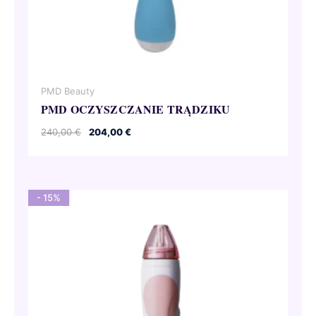
PMD Beauty
PMD OCZYSZCZANIE TRĄDZIKU
Pierwotna
Aktualna
240,00
€
204,00
€
cena
cena
wynosiła:
wynosi:
240,00 €.
204,00 €.
- 15%