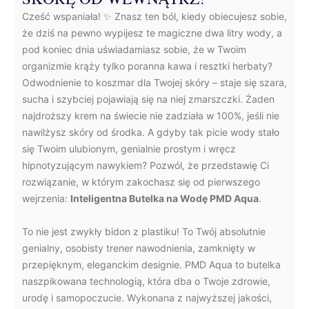
Cześć wspaniała! ✨ Znasz ten ból, kiedy obiecujesz sobie,
że dziś na pewno wypijesz te magiczne dwa litry wody, a
pod koniec dnia uświadamiasz sobie, że w Twoim
organizmie krąży tylko poranna kawa i resztki herbaty?
Odwodnienie to koszmar dla Twojej skóry – staje się szara,
sucha i szybciej pojawiają się na niej zmarszczki. Żaden
najdroższy krem na świecie nie zadziała w 100%, jeśli nie
nawilżysz skóry od środka. A gdyby tak picie wody stało
się Twoim ulubionym, genialnie prostym i wręcz
hipnotyzującym nawykiem? Pozwól, że przedstawię Ci
rozwiązanie, w którym zakochasz się od pierwszego
wejrzenia:
Inteligentna Butelka na Wodę PMD Aqua
.
To nie jest zwykły bidon z plastiku! To Twój absolutnie
genialny, osobisty trener nawodnienia, zamknięty w
przepięknym, eleganckim designie. PMD Aqua to butelka
naszpikowana technologią, która dba o Twoje zdrowie,
urodę i samopoczucie. Wykonana z najwyższej jakości,