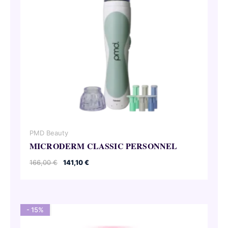
PMD Beauty
MICRODERM CLASSIC PERSONNEL
Pierwotna
Aktualna
166,00
€
141,10
€
cena
cena
wynosiła:
wynosi:
166,00 €.
141,10 €.
- 15%