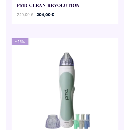
PMD CLEAN REVOLUTION
Oorspronkelijke
Huidige
240,00
€
204,00
€
prijs
prijs
was:
is:
240,00 €.
204,00 €.
- 15%