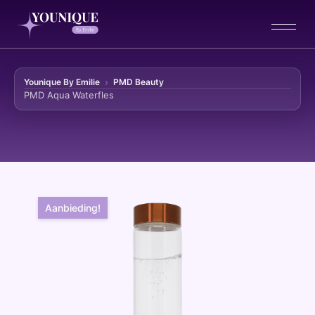
Younique By Emilie
PMD Beauty
PMD Aqua Waterfles
Ga naar de inhoud
Aanbieding!