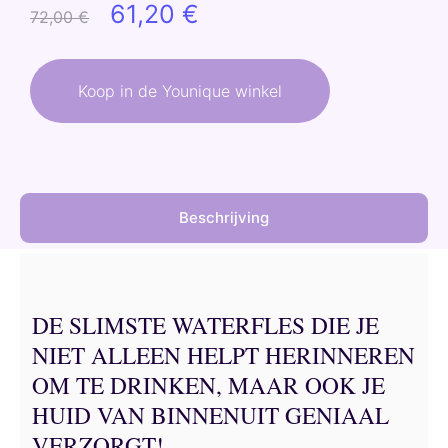
Oorspronkelijke
Huidige
61,20
€
72,00
€
prijs
prijs
was:
is:
Koop in de Younique winkel
72,00 €.
61,20 €.
Beschrijving
DE SLIMSTE WATERFLES DIE JE
NIET ALLEEN HELPT HERINNEREN
OM TE DRINKEN, MAAR OOK JE
HUID VAN BINNENUIT GENIAAL
VERZORGT!