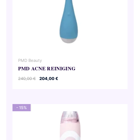
PMD Beauty
PMD ACNE REINIGING
Oorspronkelijke
Huidige
240,00
€
204,00
€
prijs
prijs
was:
is:
240,00 €.
204,00 €.
- 15%