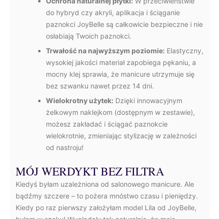
Ochrona naturalnej płytki:
W przeciwieństwie
do hybryd czy akryli, aplikacja i ściąganie
paznokci JoyBelle są całkowicie bezpieczne i nie
osłabiają Twoich paznokci.
Trwałość na najwyższym poziomie:
Elastyczny,
wysokiej jakości materiał zapobiega pękaniu, a
mocny klej sprawia, że manicure utrzymuje się
bez szwanku nawet przez 14 dni.
Wielokrotny użytek:
Dzięki innowacyjnym
żelkowym naklejkom (dostępnym w zestawie),
możesz zakładać i ściągać paznokcie
wielokrotnie, zmieniając stylizację w zależności
od nastroju!
MÓJ WERDYKT BEZ FILTRA
Kiedyś byłam uzależniona od salonowego manicure. Ale
bądźmy szczere – to pożera mnóstwo czasu i pieniędzy.
Kiedy po raz pierwszy założyłam model Lila od JoyBelle,