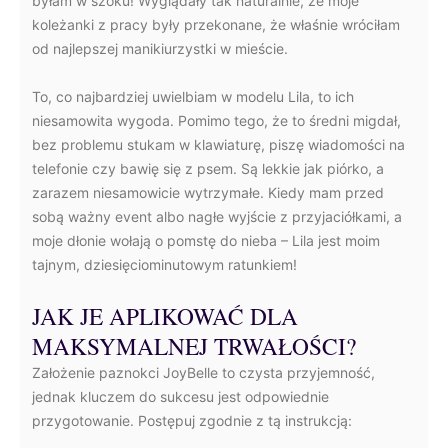
byłam w szoku! Wyglądały tak naturalnie, że moje
koleżanki z pracy były przekonane, że właśnie wróciłam
od najlepszej manikiurzystki w mieście.
To, co najbardziej uwielbiam w modelu Lila, to ich
niesamowita wygoda. Pomimo tego, że to średni migdał,
bez problemu stukam w klawiaturę, piszę wiadomości na
telefonie czy bawię się z psem. Są lekkie jak piórko, a
zarazem niesamowicie wytrzymałe. Kiedy mam przed
sobą ważny event albo nagłe wyjście z przyjaciółkami, a
moje dłonie wołają o pomstę do nieba – Lila jest moim
tajnym, dziesięciominutowym ratunkiem!
JAK JE APLIKOWAĆ DLA
MAKSYMALNEJ TRWAŁOŚCI?
Założenie paznokci JoyBelle to czysta przyjemność,
jednak kluczem do sukcesu jest odpowiednie
przygotowanie. Postępuj zgodnie z tą instrukcją: