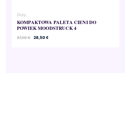
Oczy
KOMPAKTOWA PALETA CIENI DO
POWIEK MOODSTRUCK 4
Pierwotna
Aktualna
57,00
€
28,50
€
cena
cena
wynosiła:
wynosi:
57,00 €.
28,50 €.