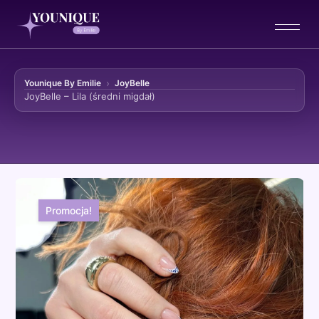
Younique By Emilie
JoyBelle
JoyBelle – Lila (średni migdał)
Przejdź do treści
Promocja!