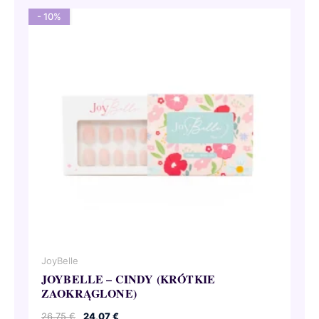
- 10%
JoyBelle
JOYBELLE – CINDY (KRÓTKIE
ZAOKRĄGLONE)
Pierwotna
Aktualna
26,75
€
24,07
€