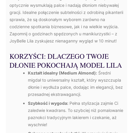
optycznie wysmuklają palce i nadają dłoniom niebywałej
gracji. Idealne połączenie subtelności z odrobiną pikanterii
sprawia, że są doskonałym wyborem zarówno na
codzienne spotkania biznesowe, jak i na wielkie wyjścia.
Zapomnij o godzinach spędzonych u manikiurzystki – z
JoyBelle Lila zyskujesz nienaganny wygląd w 10 minut!
KORZYŚCI: DLACZEGO TWOJE
DŁONIE POKOCHAJĄ MODEL LILA
Kształt idealny (Medium Almond):
Średni
migdał to uniwersalny kształt, który wyszczupla
dłonie i wydłuża palce, dodając im elegancji, bez
przesadnej ekstrawagancji.
Szybkość i wygoda:
Pełna stylizacja zajmie Ci
zaledwie kwadrans. To szybciej niż pomalowanie
paznokci tradycyjnym lakierem i czekanie, aż
wyschnie!