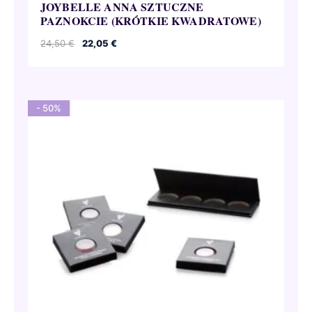
JOYBELLE ANNA SZTUCZNE
PAZNOKCIE (KRÓTKIE KWADRATOWE)
Pierwotna
Aktualna
24,50
€
22,05
€
cena
cena
wynosiła:
wynosi:
24,50 €.
22,05 €.
- 50%