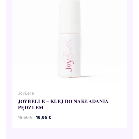
JoyBelle
JOYBELLE – KLEJ DO NAKŁADANIA
PĘDZLEM
Pierwotna
Aktualna
18,50
€
16,65
€
cena
cena
wynosiła:
wynosi:
18,50 €.
16,65 €.