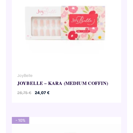
JoyBelle
JOYBELLE – KARA (MEDIUM COFFIN)
Pierwotna
Aktualna
26,75
€
24,07
€
cena
cena
wynosiła:
wynosi:
26,75 €.
24,07 €.
- 10%