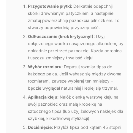
Przygotowanie płytki:
Delikatnie odepchnij
skórki drewnianym patyczkiem, a następnie
zmatuj powierzchnię paznokcia pilniczkiem. To
stworzy odpowiednią przyczepność.
Odtłuszczanie (krok krytyczny!):
Użyj
dołączonego wacika nasączonego alkoholem, by
dokładnie przetrzeć paznokcie. Każda odrobina
tłuszczu zmniejszy trwałość kleju!
Wybór rozmiaru:
Dopasuj rozmiar tipsa do
każdego palca. Jeśli wahasz się między dwoma
rozmiarami, zawsze wybieraj ten mniejszy –
będzie wyglądał naturalniej i lepiej się trzymał.
Aplikacja kleju:
Nałóż cienką warstwę kleju na
swój paznokieć oraz małą kropelkę na
sztucznego tipsa (lub użyj żelowych naklejek dla
szybkiej, kilkudniowej stylizacji).
Dociśnięcie:
Przyłóż tipsa pod kątem 45 stopni