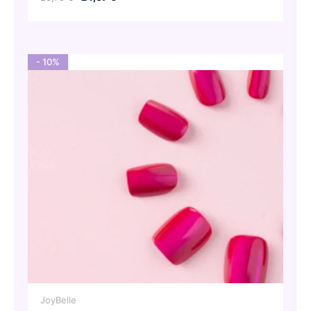
cena
cena
wynosiła:
wynosi:
26,75 €.
24,07 €.
- 10%
JoyBelle