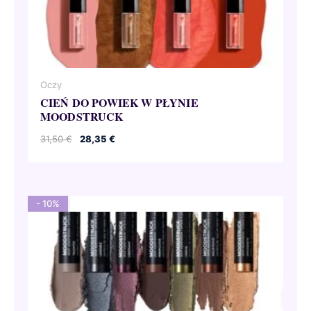
Oczy
CIEŃ DO POWIEK W PŁYNIE
MOODSTRUCK
Pierwotna
Aktualna
31,50
€
28,35
€
cena
cena
wynosiła:
wynosi:
31,50 €.
28,35 €.
- 10%