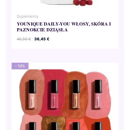
Suplementy
YOUNIQUE DAILY-YOU WŁOSY, SKÓRA I
PAZNOKCIE DZIĄSŁA
Pierwotna
Aktualna
40,50
€
36,45
€
cena
cena
wynosiła:
wynosi:
40,50 €.
36,45 €.
- 10%