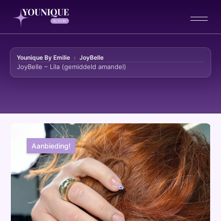
Younique By Emilie
JoyBelle
JoyBelle – Lila (gemiddeld amandel)
Ga naar de inhoud
Aanbieding!