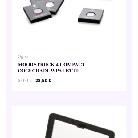
Ogen
MOODSTRUCK 4 COMPACT
OOGSCHADUWPALETTE
Oorspronkelijke
Huidige
57,00
€
28,50
€
prijs
prijs
was:
is:
57,00 €.
28,50 €.