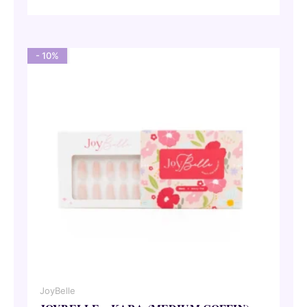
prijs
prijs
was:
is:
31,50 €.
28,35 €.
- 10%
JoyBelle