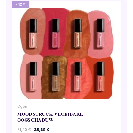
- 10%
Ogen
MOODSTRUCK VLOEIBARE
OOGSCHADUW
Oorspronkelijke
Huidige
31,50
€
28,35
€