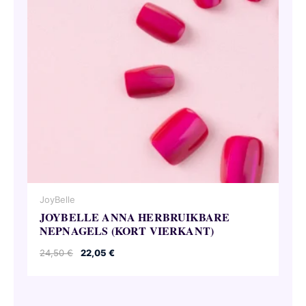
JoyBelle
JOYBELLE ANNA HERBRUIKBARE
NEPNAGELS (KORT VIERKANT)
Oorspronkelijke
Huidige
24,50
€
22,05
€
prijs
prijs
was:
is:
24,50 €.
22,05 €.