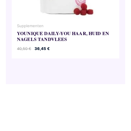
Supplementen
YOUNIQUE DAILY-YOU HAAR, HUID EN
NAGELS TANDVLEES
Oorspronkelijke
Huidige
40,50
€
36,45
€
prijs
prijs
was:
is:
40,50 €.
36,45 €.