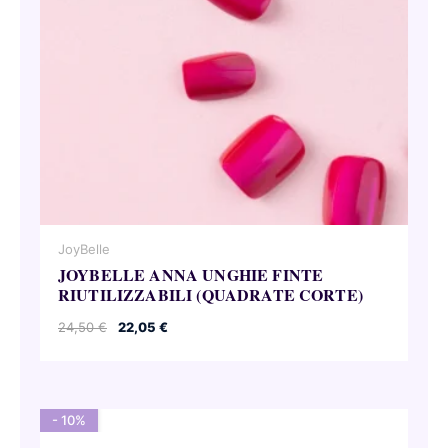
JoyBelle
JOYBELLE ANNA UNGHIE FINTE
RIUTILIZZABILI (QUADRATE CORTE)
Il
Il
24,50
€
22,05
€
prezzo
prezzo
originale
attuale
era:
è:
24,50 €.
22,05 €.
- 10%