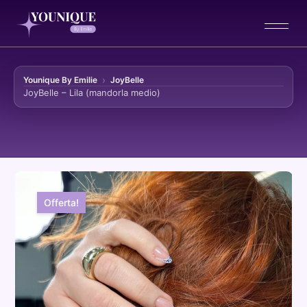
Younique By Emilie
JoyBelle
JoyBelle – Lila (mandorla medio)
Vai al contenuto
Offerta!