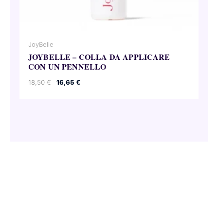
JoyBelle
JOYBELLE – COLLA DA APPLICARE
CON UN PENNELLO
Il
Il
18,50
€
16,65
€
prezzo
prezzo
originale
attuale
era:
è:
18,50 €.
16,65 €.