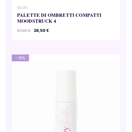
Occhi
PALETTE DI OMBRETTI COMPATTI
MOODSTRUCK 4
Il
Il
57,00
€
28,50
€
prezzo
prezzo
originale
attuale
era:
è:
57,00 €.
28,50 €.
- 10%