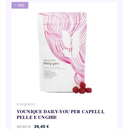
- 10%
Integratori
YOUNIQUE DAILY-YOU PER CAPELLI,
PELLE E UNGHIE
Il
Il
40,50
€
36,45
€