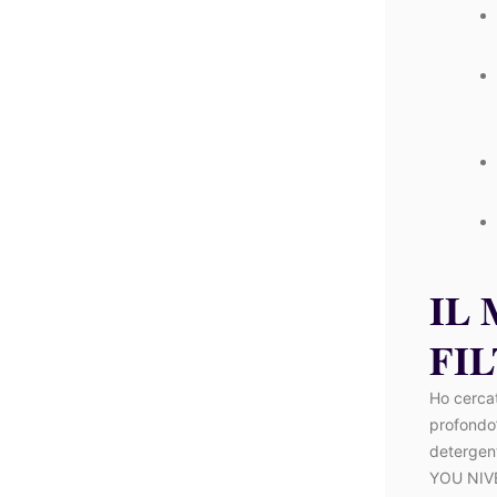
IL
FIL
Ho cercat
profondo”
detergent
YOU NIVER