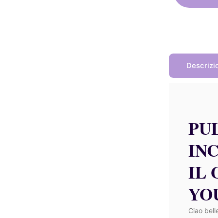
Descrizi
PU
IN
IL
YO
Ciao bell