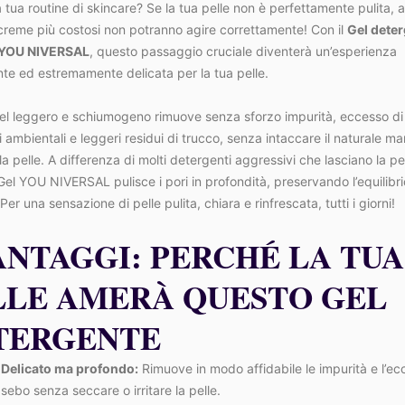
ra tua routine di skincare? Se la tua pelle non è perfettamente pulita, 
e creme più costosi non potranno agire correttamente! Con il
Gel dete
 YOU NIVERSAL
, questo passaggio cruciale diventerà un’esperienza
nte ed estremamente delicata per la tua pelle.
el leggero e schiumogeno rimuove senza sforzo impurità, eccesso di
i ambientali e leggeri residui di trucco, senza intaccare il naturale ma
la pelle. A differenza di molti detergenti aggressivi che lasciano la pe
 Gel YOU NIVERSAL pulisce i pori in profondità, preservando l’equilibri
er una sensazione di pelle pulita, chiara e rinfrescata, tutti i giorni!
ANTAGGI: PERCHÉ LA TUA
LLE AMERÀ QUESTO GEL
TERGENTE
Delicato ma profondo:
Rimuove in modo affidabile le impurità e l’ec
sebo senza seccare o irritare la pelle.