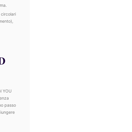
uma.
circolari
 mento),
D
Gel YOU
senza
imo passo
giungere