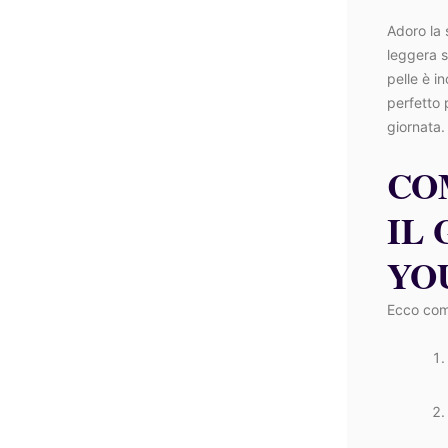
Adoro la 
leggera s
pelle è in
perfetto 
giornata.
CO
IL
YO
Ecco come