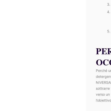
PE
OC
Perché un
detergent
NIVERSAL
sottrarre 
verso un 
l’obiettivo