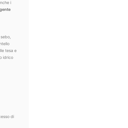
anche i
rgente
 sebo,
ntello
lle tesa e
o idrico
cesso di