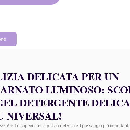
era:
è:
39,50 €.
35,55 €.
one
LIZIA DELICATA PER UN
CARNATO LUMINOSO: SCO
 GEL DETERGENTE DELIC
U NIVERSAL!
ezza! ✨ Lo sapevi che la pulizia del viso è il passaggio più important