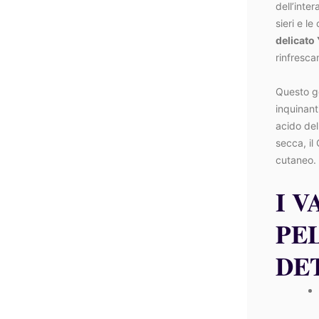
dell’inte
sieri e l
delicato
rinfresca
Questo g
inquinant
acido del
secca, il
cutaneo. P
I V
PE
DE