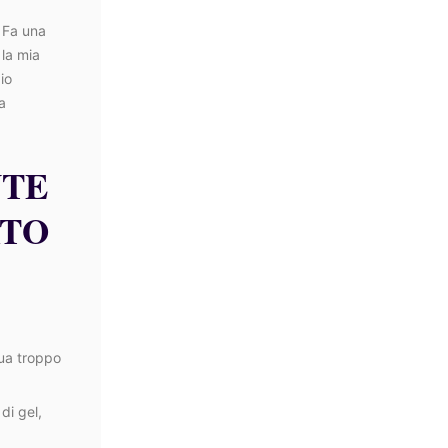
. Fa una
 la mia
io
a
NTE
ATO
qua troppo
di gel,