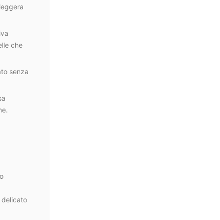
 leggera
iva
elle che
ato senza
sa
me.
to
 delicato