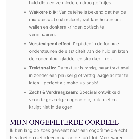
huid diep en verminderen droogtelijntjes.
Wakkere blik:
Van cafeïne is bekend dat het de
microcirculatie stimuleert, wat kan helpen om
wallen en donkere kringen optisch te
verminderen.
Verstevigend effect:
Peptiden in de formule
ondersteunen de elasticiteit van de huid en laten
de oogcontour gladder en strakker lijken.
Trekt snel in:
De textuur is romig, maar trekt snel
in zonder een plakkerig of vettig laagje achter te
laten – perfect als make-up basis!
Zacht & Verdraagzaam:
Speciaal ontwikkeld
voor de gevoelige oogcontour, prikt niet en
kruipt niet in de ogen.
MIJN ONGEFILTERDE OORDEEL
Ik ben lang op zoek geweest naar een oogcrème die echt
iets doet en niet alleen maar op de huid ligt. Vaak waren