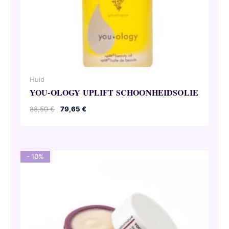
Huid
YOU-OLOGY UPLIFT SCHOONHEIDSOLIE
Oorspronkelijke
Huidige
88,50
€
79,65
€
prijs
prijs
was:
is:
88,50 €.
79,65 €.
- 10%