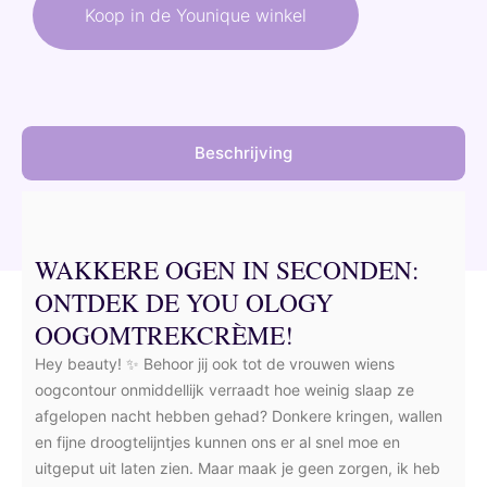
was:
is:
Koop in de Younique winkel
70,50 €.
63,45 €.
Beschrijving
WAKKERE OGEN IN SECONDEN:
ONTDEK DE YOU OLOGY
OOGOMTREKCRÈME!
Hey beauty! ✨ Behoor jij ook tot de vrouwen wiens
oogcontour onmiddellijk verraadt hoe weinig slaap ze
afgelopen nacht hebben gehad? Donkere kringen, wallen
en fijne droogtelijntjes kunnen ons er al snel moe en
uitgeput uit laten zien. Maar maak je geen zorgen, ik heb