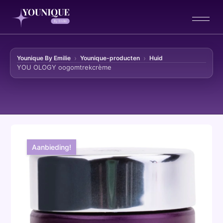
Younique By Emilie
Younique-producten
Huid
YOU OLOGY oogomtrekcrème
Ga naar de inhoud
Aanbieding!