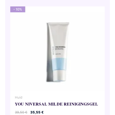
- 10%
Huid
YOU NIVERSAL MILDE REINIGINGSGEL
Oorspronkelijke
Huidige
39,50
€
35,55
€