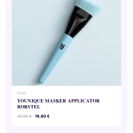
Huid
YOUNIQUE MASKER APPLICATOR
BORSTEL
Oorspronkelijke
Huidige
22,00
€
19,80
€
prijs
prijs
was:
is:
22,00 €.
19,80 €.