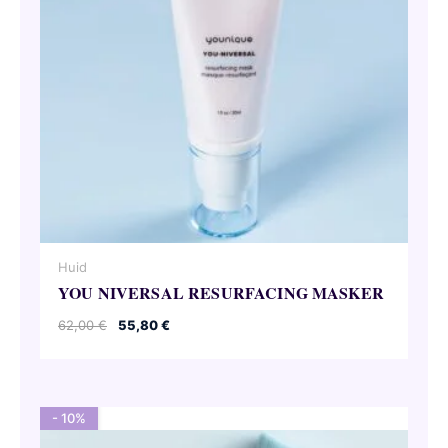
Huid
YOU NIVERSAL RESURFACING MASKER
Oorspronkelijke
Huidige
62,00
€
55,80
€
prijs
prijs
was:
is:
62,00 €.
55,80 €.
- 10%