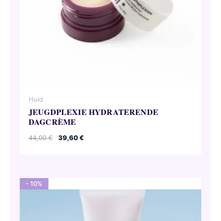
Huid
JEUGDPLEXIE HYDRATERENDE
DAGCRÈME
Oorspronkelijke
Huidige
44,00
€
39,60
€
prijs
prijs
was:
is:
44,00 €.
39,60 €.
- 10%