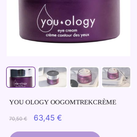
YOU OLOGY OOGOMTREKCRÈME
Oorspronkelijke
Huidige
63,45
€
70,50
€
prijs
prijs