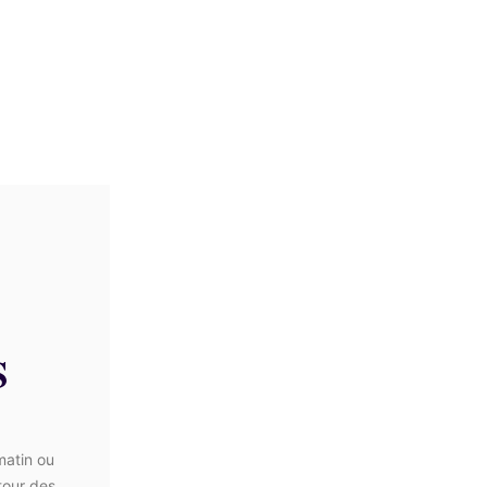
S
matin ou
ntour des