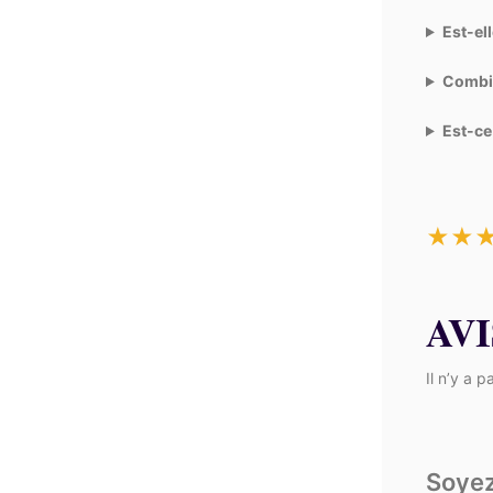
Est-el
Combie
Est-ce
★
★
AVI
Il n’y a p
Soyez