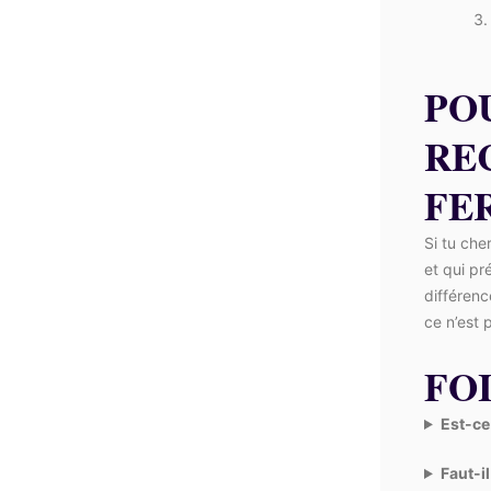
PO
RE
FE
Si tu che
et qui pr
différenc
ce n’est 
FOI
Est-ce
Faut-il