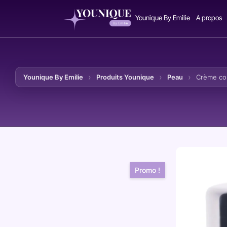
Younique By Emilie
A propos
Younique By Emilie
Produits Younique
Peau
Crème co
Aller au contenu
Promo !