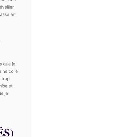
veiller
passe en
E
s que je
 ne colle
r trop
mise et
e je
ÉS)