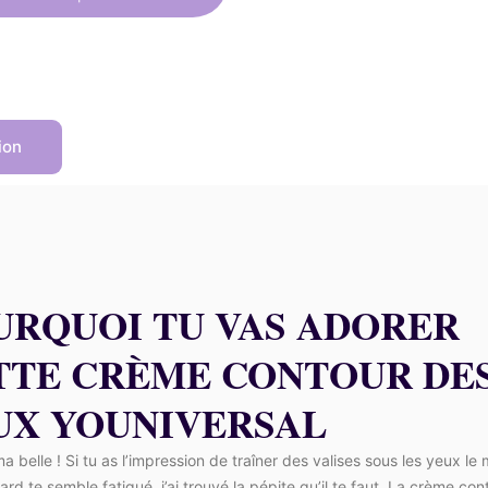
tait :
est :
70,50 €.
63,45 €.
ion
URQUOI TU VAS ADORER
TTE CRÈME CONTOUR DE
UX YOUNIVERSAL
 belle ! Si tu as l’impression de traîner des valises sous les yeux le 
gard te semble fatigué, j’ai trouvé la pépite qu’il te faut. La crème co