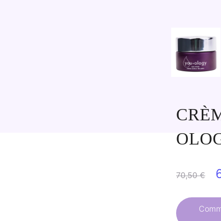
CRÈM
OLO
70,50
€
p
Comma
i