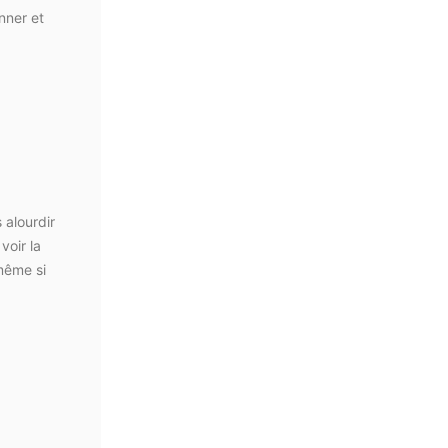
nner et
 alourdir
voir la
 même si