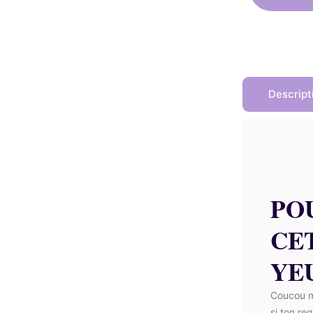
é
Descript
PO
CE
YE
Coucou ma
si ton re