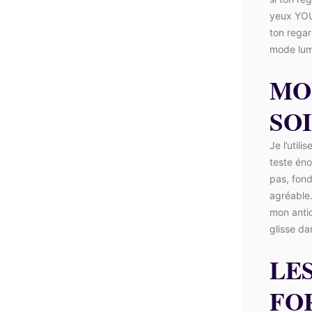
yeux YOU
ton regar
mode lum
MO
SO
Je l’util
teste éno
pas, fond
agréable.
mon antic
glisse da
LES
FO