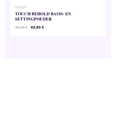
Gezicht
TOUCH BEHOLD BASIS- EN
SETTINGPOEDER
Oorspronkelijke
Huidige
48,50
€
43,65
€
prijs
prijs
was:
is:
48,50 €.
43,65 €.