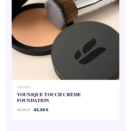
Gezicht
YOUNIQUE TOUCH CRÈME
FOUNDATION
Oorspronkelijke
Huidige
47,00
€
42,30
€
prijs
prijs
was:
is:
47,00 €.
42,30 €.