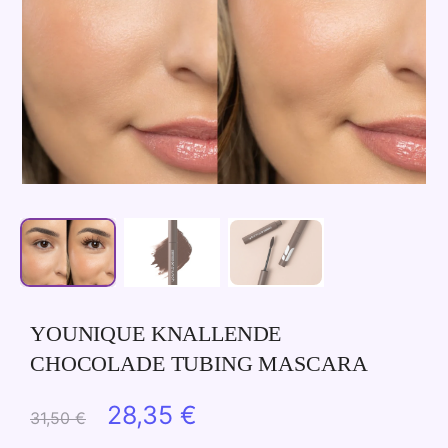
YOUNIQUE KNALLENDE
CHOCOLADE TUBING MASCARA
Oorspronkelijke
Huidige
28,35
€
31,50
€
prijs
prijs