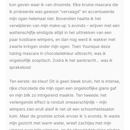
kon geven waar ik van droomde. Elke bruine mascara die
ik probeerde was gewoon “vervaagd” en accentueerde
mijn ogen helemaal niet. Bovendien haatte ik het
verwijderen van mijn make-up ’s avonds – wrijven met een
wattenschijfje eindigde altijd in het uittrekken van een
paar kostbare wimpers, en dan nog werd ik wakker met
zwarte kringen onder mijn ogen. Toen Younique deze
tubing mascara in chocoladekleur uitbracht, was ik
ongelooflijk sceptisch. Zodra ik het aanbracht… was ik
sprakeloos!
Ten eerste: de kleur! Dit is geen bleek bruin, het is intense,
rijke chocolade die mijn ogen een ongelooflijke glans gaf
en mijn blik zo intrigerend maakte. Ten tweede: het
verlengende effect is ronduit onwaarschijnlijk – mijn
wimpers zien eruit alsof ik net uit een schoonheidssalon
kom. Maar de grootste schok ervoer ik ’s avonds. Ik waste
mijn gezicht met warm water, wreef zachtjes met mijn
vingers over mijn wimpers, en de chocoladebuisjes gleden