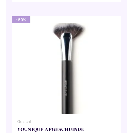
was:
is:
48,50 €.
43,65 €.
- 50%
Gezicht
YOUNIQUE AFGESCHUINDE