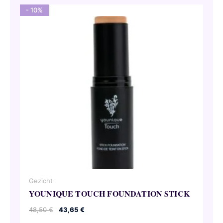
- 10%
Gezicht
YOUNIQUE TOUCH FOUNDATION STICK
Oorspronkelijke
Huidige
48,50
€
43,65
€
prijs
prijs