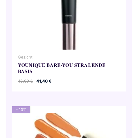
Gezicht
YOUNIQUE BARE-YOU STRALENDE
BASIS
Oorspronkelijke
Huidige
46,00
€
41,40
€
prijs
prijs
was:
is:
46,00 €.
41,40 €.
- 10%