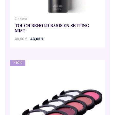
Gezicht
TOUCH BEHOLD BASIS EN SETTING
MIST
Oorspronkelijke
Huidige
48,50
€
43,65
€
prijs
prijs
was:
is:
48,50 €.
43,65 €.
- 10%