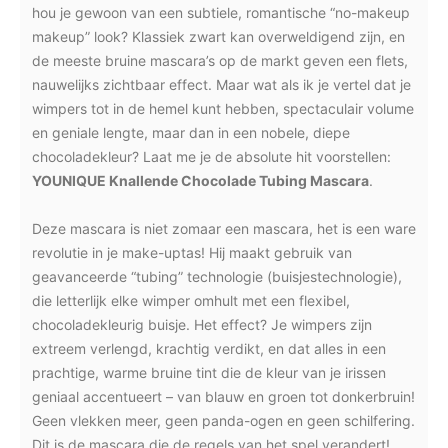
hou je gewoon van een subtiele, romantische “no-makeup
makeup” look? Klassiek zwart kan overweldigend zijn, en
de meeste bruine mascara’s op de markt geven een flets,
nauwelijks zichtbaar effect. Maar wat als ik je vertel dat je
wimpers tot in de hemel kunt hebben, spectaculair volume
en geniale lengte, maar dan in een nobele, diepe
chocoladekleur? Laat me je de absolute hit voorstellen:
YOUNIQUE Knallende Chocolade Tubing Mascara
.
Deze mascara is niet zomaar een mascara, het is een ware
revolutie in je make-uptas! Hij maakt gebruik van
geavanceerde “tubing” technologie (buisjestechnologie),
die letterlijk elke wimper omhult met een flexibel,
chocoladekleurig buisje. Het effect? Je wimpers zijn
extreem verlengd, krachtig verdikt, en dat alles in een
prachtige, warme bruine tint die de kleur van je irissen
geniaal accentueert – van blauw en groen tot donkerbruin!
Geen vlekken meer, geen panda-ogen en geen schilfering.
Dit is de mascara die de regels van het spel verandert!