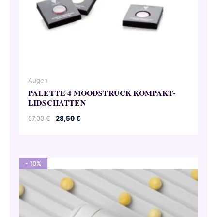
Augen
PALETTE 4 MOODSTRUCK KOMPAKT-
LIDSCHATTEN
Ursprünglicher
Aktueller
57,00
€
28,50
€
Preis
Preis
war:
ist:
57,00 €
28,50 €.
- 10%