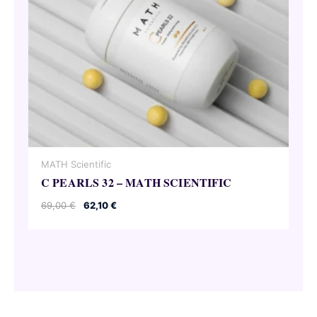
MATH Scientific
C PEARLS 32 – MATH SCIENTIFIC
Ursprünglicher
Aktueller
69,00
€
62,10
€
Preis
Preis
war:
ist:
69,00 €
62,10 €.