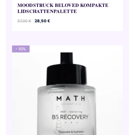
MOODSTRUCK BELOVED KOMPAKTE
LIDSCHATTENPALETTE
Ursprünglicher
Aktueller
57,00
€
28,50
€
Preis
Preis
war:
ist:
57,00 €
28,50 €.
- 10%