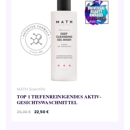
MATH Scientific
TOP 1 TIEFENREINIGENDES AKTIV-
GESICHTSWASCHMITTEL
Ursprünglicher
Aktueller
25,00
€
22,50
€
Preis
Preis
war:
ist:
25,00 €
22,50 €.