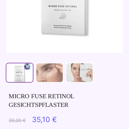
MICRO FUSE RETINOL
GESICHTSPFLASTER
Ursprünglicher
Aktueller
35,10
€
39,00
€
Preis
Preis