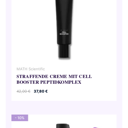
MATH Scientific
STRAFFENDE CREME MIT CELL
BOOSTER PEPTIDKOMPLEX
Ursprünglicher
Aktueller
42,00
€
37,80
€
Preis
Preis
war:
ist:
42,00 €
37,80 €.
- 10%