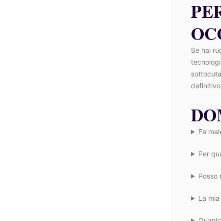
PE
OC
Se hai ru
tecnologic
sottocuta
definitivo
DO
Fa male
Per qu
Posso m
La mia
Quanto