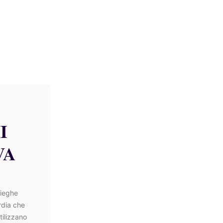
I
VA
pieghe
rdia che
tilizzano