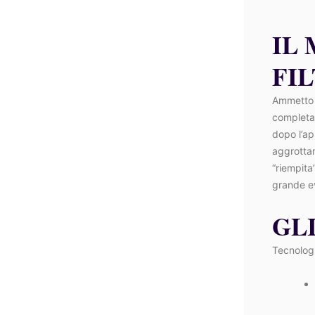
IL
FIL
Ammetto c
completam
dopo l’ap
aggrottan
“riempita”
grande e
GL
Tecnologi