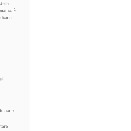
della
rmiamo. È
edicina
al
oduzione
itare