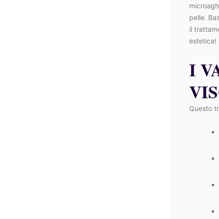
microaghi
pelle. Ba
il tratta
estetica!
I V
VI
Questo tr