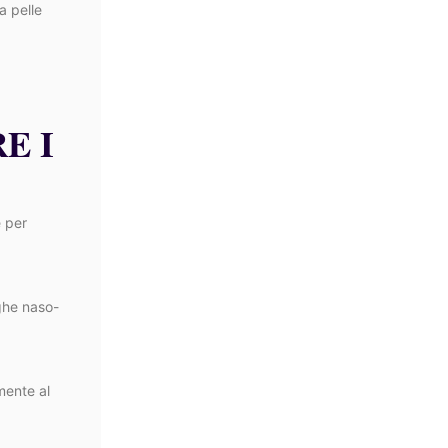
a pelle
E I
e per
eghe naso-
mente al