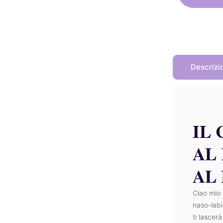
Descrizi
IL
AL
AL
Ciao mio 
naso-labi
ti lascer