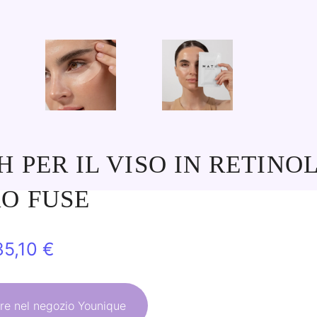
H PER IL VISO IN RETINO
O FUSE
l
Il
35,10
€
prezzo
prezzo
originale
attuale
e nel negozio Younique