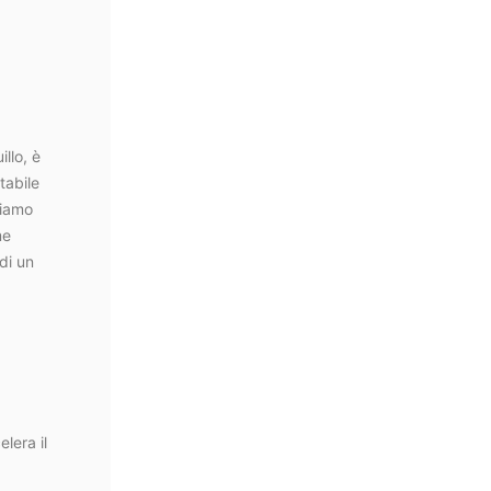
illo, è
tabile
niamo
me
 di un
elera il