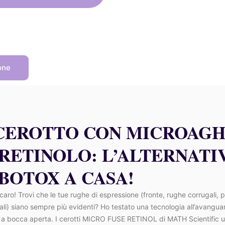
era:
è:
39,00 €.
35,10 €.
one
 CEROTTO CON MICROAGH
 RETINOLO: L’ALTERNATI
 BOTOX A CASA!
caro! Trovi che le tue rughe di espressione (fronte, rughe corrugali, 
ali) siano sempre più evidenti? Ho testato una tecnologia all’avangua
à a bocca aperta. I cerotti MICRO FUSE RETINOL di MATH Scientific u