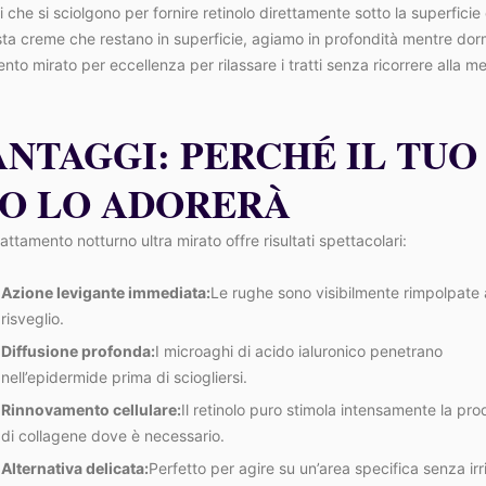
 che si sciolgono per fornire retinolo direttamente sotto la superficie 
sta creme che restano in superficie, agiamo in profondità mentre do
mento mirato per eccellenza per rilassare i tratti senza ricorrere alla m
ANTAGGI: PERCHÉ IL TUO
SO LO ADORERÀ
attamento notturno ultra mirato offre risultati spettacolari:
Azione levigante immediata:
Le rughe sono visibilmente rimpolpate 
risveglio.
Diffusione profonda:
I microaghi di acido ialuronico penetrano
nell’epidermide prima di sciogliersi.
Rinnovamento cellulare:
Il retinolo puro stimola intensamente la pr
di collagene dove è necessario.
Alternativa delicata:
Perfetto per agire su un’area specifica senza irr