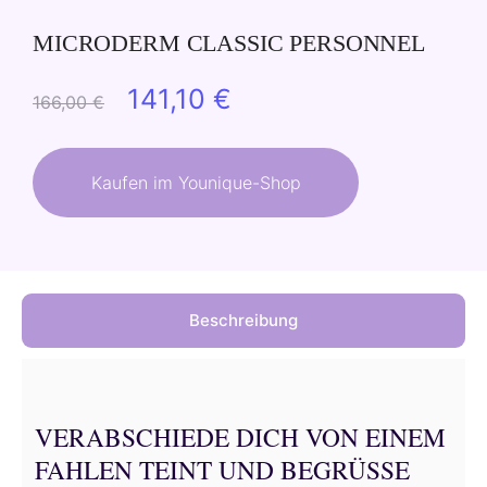
MICRODERM CLASSIC PERSONNEL
Ursprünglicher
Aktueller
141,10
€
166,00
€
Preis
Preis
war:
ist:
Kaufen im Younique-Shop
166,00 €
141,10 €.
Beschreibung
VERABSCHIEDE DICH VON EINEM
FAHLEN TEINT UND BEGRÜSSE D