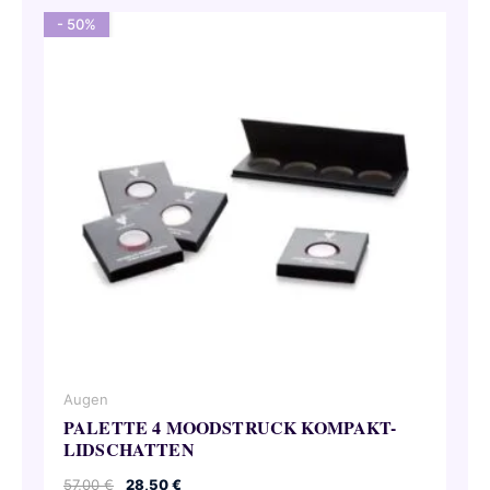
- 50%
Augen
PALETTE 4 MOODSTRUCK KOMPAKT-
LIDSCHATTEN
Ursprünglicher
Aktueller
57,00
€
28,50
€