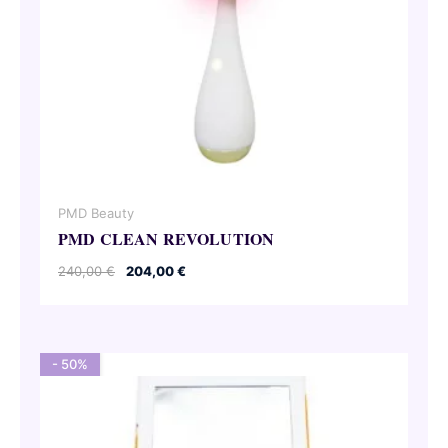
PMD Beauty
PMD CLEAN REVOLUTION
Ursprünglicher
Aktueller
240,00
€
204,00
€
Preis
Preis
war:
ist:
240,00 €
204,00 €.
- 50%