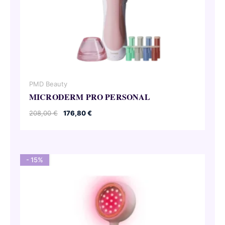
PMD Beauty
MICRODERM PRO PERSONAL
Ursprünglicher
Aktueller
208,00
€
176,80
€
Preis
Preis
war:
ist:
208,00 €
176,80 €.
- 15%