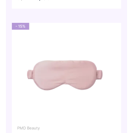
Preis
Preis
war:
ist:
57,00 €
28,50 €.
- 15%
PMD Beauty