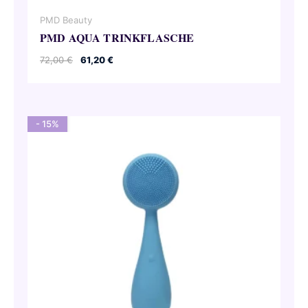
PMD Beauty
PMD AQUA TRINKFLASCHE
Ursprünglicher
Aktueller
72,00
€
61,20
€
Preis
Preis
war:
ist:
72,00 €
61,20 €.
- 15%