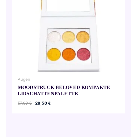
Augen
MOODSTRUCK BELOVED KOMPAKTE
LIDSCHATTENPALETTE
Ursprünglicher
Aktueller
57,00
€
28,50
€
Preis
Preis
war:
ist:
57,00 €
28,50 €.