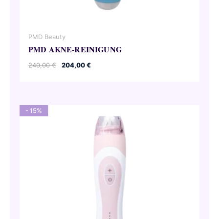
PMD Beauty
PMD AKNE-REINIGUNG
Ursprünglicher
Aktueller
240,00
€
204,00
€
Preis
Preis
war:
ist:
240,00 €
204,00 €.
- 15%