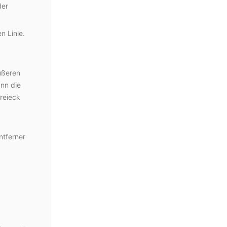
der
n Linie.
ußeren
nn die
reieck
ntferner