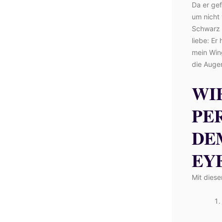
Da er gef
um nicht 
Schwarz i
liebe: Er
mein Win
die Augen
WI
PE
DE
EY
Mit diese