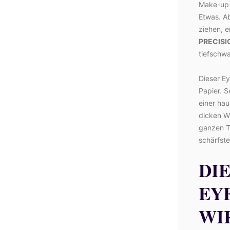
Make-up-W
Etwas. Ab
ziehen, e
PRECISIO
tiefschw
Dieser Ey
Papier. S
einer ha
dicken Wi
ganzen T
schärfste
DI
EY
WI