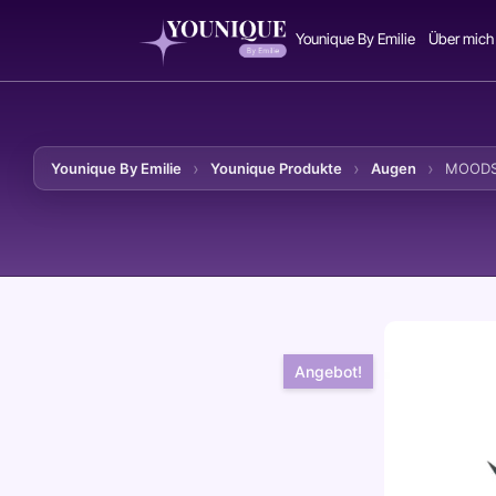
Younique By Emilie
Über mich
Younique By Emilie
Younique Produkte
Augen
MOODST
Zum Inhalt springen
Angebot!