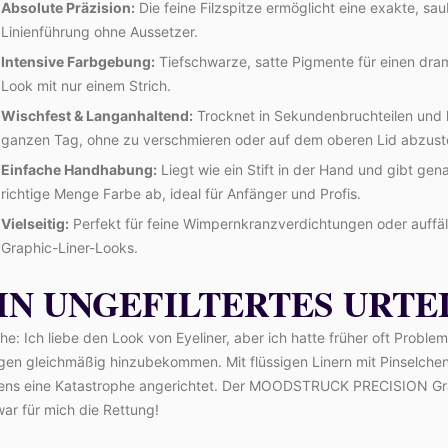
Absolute Präzision:
Die feine Filzspitze ermöglicht eine exakte, sa
Linienführung ohne Aussetzer.
Intensive Farbgebung:
Tiefschwarze, satte Pigmente für einen dra
Look mit nur einem Strich.
Wischfest & Langanhaltend:
Trocknet in Sekundenbruchteilen und 
ganzen Tag, ohne zu verschmieren oder auf dem oberen Lid abzus
Einfache Handhabung:
Liegt wie ein Stift in der Hand und gibt gen
richtige Menge Farbe ab, ideal für Anfänger und Profis.
Vielseitig:
Perfekt für feine Wimpernkranzverdichtungen oder auffäl
Graphic-Liner-Looks.
IN UNGEFILTERTES URTE
he: Ich liebe den Look von Eyeliner, aber ich hatte früher oft Proble
gen gleichmäßig hinzubekommen. Mit flüssigen Linern mit Pinselche
tens eine Katastrophe angerichtet. Der MOODSTRUCK PRECISION Gr
war für mich die Rettung!