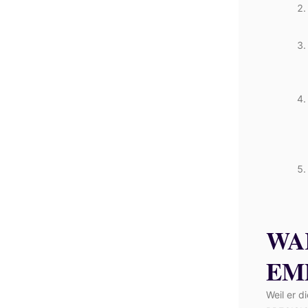
WA
EM
Weil er 