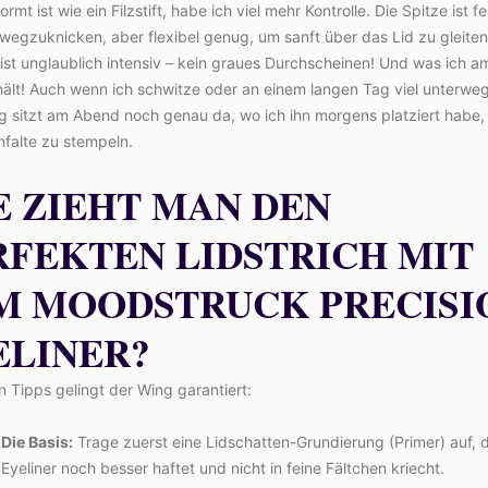
ormt ist wie ein Filzstift, habe ich viel mehr Kontrolle. Die Spitze ist f
wegzuknicken, aber flexibel genug, um sanft über das Lid zu gleiten
st unglaublich intensiv – kein graues Durchscheinen! Und was ich a
 hält! Auch wenn ich schwitze oder an einem langen Tag viel unterweg
g sitzt am Abend noch genau da, wo ich ihn morgens platziert habe,
falte zu stempeln.
E ZIEHT MAN DEN
RFEKTEN LIDSTRICH MIT
M MOODSTRUCK PRECISI
ELINER?
n Tipps gelingt der Wing garantiert:
Die Basis:
Trage zuerst eine Lidschatten-Grundierung (Primer) auf, 
Eyeliner noch besser haftet und nicht in feine Fältchen kriecht.