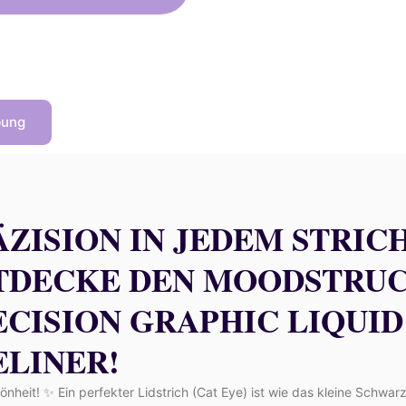
26,00 €
23,40 €.
bung
ZISION IN JEDEM STRICH
TDECKE DEN MOODSTRU
ECISION GRAPHIC LIQUID
ELINER!
önheit! ✨ Ein perfekter Lidstrich (Cat Eye) ist wie das kleine Schwar