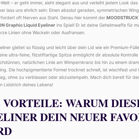
elt – er geht immer, sieht elegant aus und verleiht jedem Look das
er lass uns ehrlich sein: Einen absolut geraden, symmetrischen Wing
rfordert oft Nerven aus Stahl. Genau hier kommt der
MOODSTRUCK
N Graphic Liquid Eyeliner
ins Spiel! Er ist deine Geheimwaffe für m
arze Linien ohne Wackeln oder Ausfransen.
eliner gleitet so flüssig und leicht über dein Lid wie ein Premium-Füll
eine ultra-feine, filzstiftartige Spitze ermöglicht dir absolute Kontrolle
uchdünnen, natürlichen Linie am Wimpernkranz bis hin zu einem dram
ng. Die hochpigmentierte Formel trocknet schnell, ist wischfest und 
ag, ohne zu verblassen oder abzustempeln. Mach dich bereit für de
n Lidstrich deines Lebens!
E VORTEILE: WARUM DIES
ELINER DEIN NEUER FAVO
RD