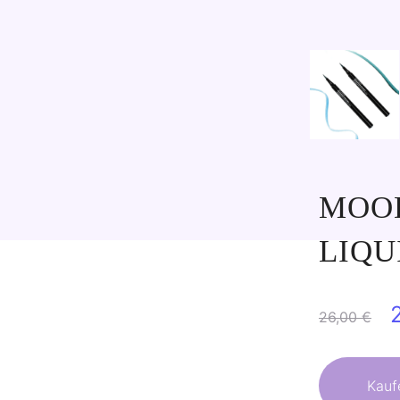
MOOD
LIQU
26,00
€
P
Kauf