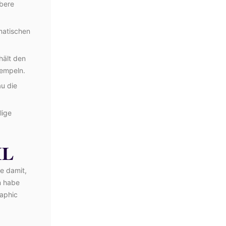
ubere
matischen
hält den
tempeln.
au die
lige
IL
me damit,
n habe
aphic