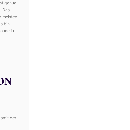
est genug,
. Das
m meisten
s bin,
 ohne in
ON
damit der