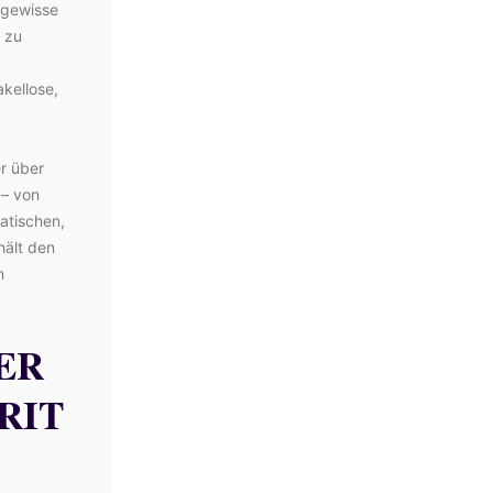
 gewisse
 zu
akellose,
er über
 – von
atischen,
hält den
n
ER
RIT