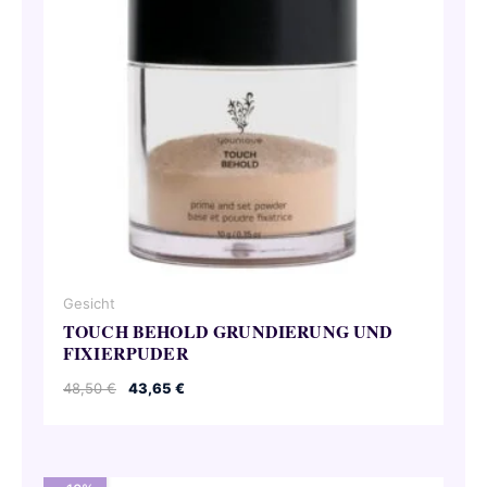
Gesicht
TOUCH BEHOLD GRUNDIERUNG UND
FIXIERPUDER
Ursprünglicher
Aktueller
48,50
€
43,65
€
Preis
Preis
war:
ist:
48,50 €
43,65 €.