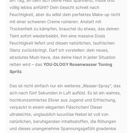
am Tag, an dem sich deine Haut spannend, müde und
völlig leblos anfühlt? Dein Gesicht schreit nach
Feuchtigkeit, aber du willst dein perfektes Make-up nicht
mit einer schweren Creme ruinieren. Anstatt mit
Trockenheit zu kämpfen, brauchst du etwas, das deinen
Teint sofort wiederbelebt, ihm eine massive Dosis
Feuchtigkeit liefert und diesen natürlichen, taufrischen
Glanz zurückbringt. Darf ich vorstellen: dein neues,
absolutes Must-have, das deine Haut in jeder Situation
retten wird – das
YOU·OLOGY Rosenwasser Toning
Spritz
.
Das ist nicht einfach nur ein weiteres „Wasser-Spray“, das
sich nach fünf Sekunden in Luft auflöst. Es ist ein wahres,
hochkonzentriertes Elixier aus Jugend und Erfrischung,
verpackt in einem eleganten Fläschchen! Dieser
ultraleichte, unglaublich luxuriöse Nebel ist voll von
natürlichen, beruhigenden Inhaltsstoffen, die Rötungen
und dieses unangenehme Spannungsgefühl gnadenlos