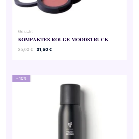
Gesicht
KOMPAKTES ROUGE MOODSTRUCK
Ursprünglicher
Aktueller
35,00
€
31,50
€
Preis
Preis
war:
ist:
35,00 €
31,50 €.
- 10%