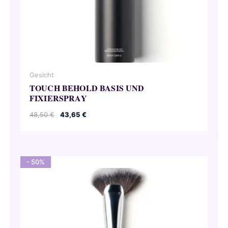
Gesicht
TOUCH BEHOLD BASIS UND
FIXIERSPRAY
Ursprünglicher
Aktueller
48,50
€
43,65
€
Preis
Preis
war:
ist:
48,50 €
43,65 €.
- 50%