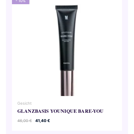
- 10%
Gesicht
GLANZBASIS YOUNIQUE BARE-YOU
Ursprünglicher
Aktueller
46,00
€
41,40
€
Preis
Preis
war:
ist: