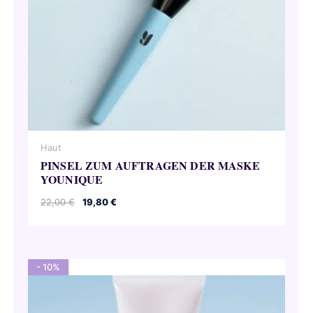
Haut
PINSEL ZUM AUFTRAGEN DER MASKE
YOUNIQUE
Ursprünglicher
Aktueller
22,00
€
19,80
€
Preis
Preis
war:
ist:
22,00 €
19,80 €.
- 10%