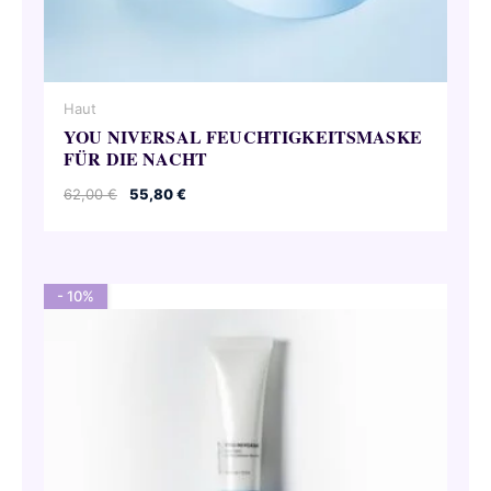
Haut
YOU NIVERSAL FEUCHTIGKEITSMASKE
FÜR DIE NACHT
Ursprünglicher
Aktueller
62,00
€
55,80
€
Preis
Preis
war:
ist:
62,00 €
55,80 €.
- 10%