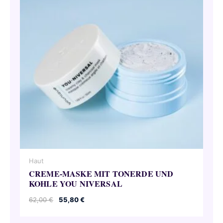
Haut
CREME-MASKE MIT TONERDE UND
KOHLE YOU NIVERSAL
Ursprünglicher
Aktueller
62,00
€
55,80
€
Preis
Preis
war:
ist: