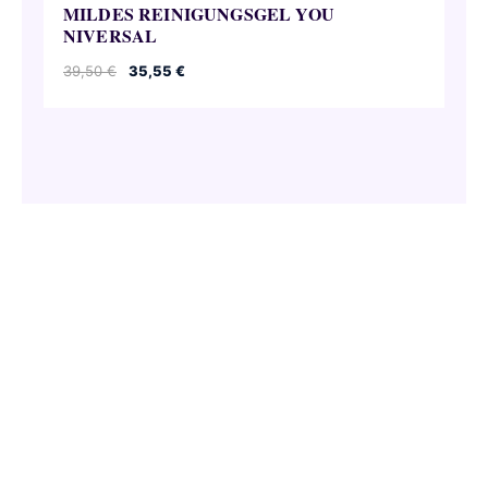
MILDES REINIGUNGSGEL YOU
NIVERSAL
Ursprünglicher
Aktueller
39,50
€
35,55
€
Preis
Preis
war:
ist:
39,50 €
35,55 €.