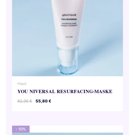
Haut
YOU NIVERSAL RESURFACING-MASKE
Ursprünglicher
Aktueller
62,00
€
55,80
€
Preis
Preis
war:
ist:
62,00 €
55,80 €.
- 10%