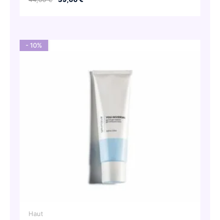
Preis
Preis
war:
ist:
44,00 €
39,60 €.
- 10%
Haut