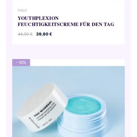
Haut
YOUTHPLEXION
FEUCHTIGKEITSCREME FÜR DEN TAG
Ursprünglicher
Aktueller
44,00
€
39,60
€
Preis
Preis
war:
ist:
44,00 €
39,60 €.
- 10%