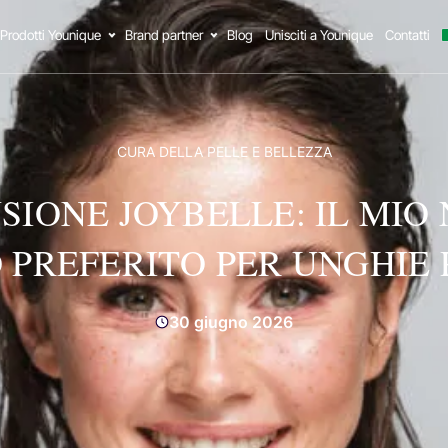
Prodotti Younique
Brand partner
Blog
Unisciti a Younique
Contatti
CURA DELLA PELLE E BELLEZZA
SIONE JOYBELLE: IL MIO
 PREFERITO PER UNGHIE 
30 giugno 2026