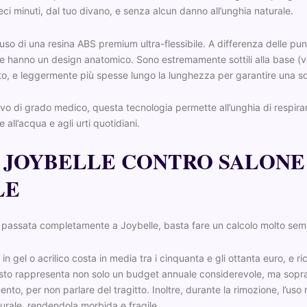
eci minuti, dal tuo divano, e senza alcun danno all’unghia naturale.
ll’uso di una resina ABS premium ultra-flessibile. A differenza delle p
e hanno un design anatomico. Sono estremamente sottili alla base (vic
ito, e leggermente più spesse lungo la lunghezza per garantire una so
ivo di grado medico, questa tecnologia permette all’unghia di respir
 all’acqua e agli urti quotidiani.
 JOYBELLE CONTRO SALONE
LE
passata completamente a Joybelle, basta fare un calcolo molto semp
 in gel o acrilico costa in media tra i cinquanta e gli ottanta euro, e 
esto rappresenta non solo un budget annuale considerevole, ma sopra
o, per non parlare del tragitto. Inoltre, durante la rimozione, l’uso r
turale, rendendola morbida e fragile.