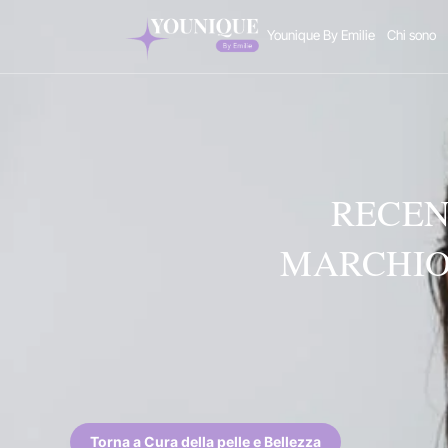
Vai
Younique By Emilie
Chi sono
al
contenuto
RECEN
MARCHIO
Torna a Cura della pelle e Bellezza