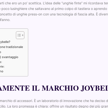
rti che ero un po’ scettica. L’idea delle “unghie finte” mi ricordava te
e poco lusinghiere che saltavano al primo colpo di tastiera o aprendo 
oncetto di unghie press-on con una tecnologia di fascia alta. È diven
l’anno.
oybelle?
one tradizionale
o
lo) svantaggio
e:
nte:
nno
AMENTE IL MARCHIO JOYBE
marchio di accessori. È un laboratorio di innovazione che ha deciso 
ilio. La loro promessa è chiara: offrire un risultato degno dei più gran