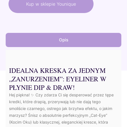
wynosiła:
wynosi:
Kup w sklepie Younique
27,00 €.
24,30 €.
Opis
IDEALNA KRESKA ZA JEDNYM
„ZANURZENIEM”: EYELINER W
PŁYNIE DIP & DRAW!
Hej piękna! ✨ Czy zdarza Ci się desperować przez tępe
kredki, które drapią, przerywają lub nie dają tego
smoliście czarnego, ostrego jak brzytwa efektu, o jakim
marzysz? Śnisz o absolutnie perfekcyjnym „Cat-Eye”
(Kocim Oku) lub klasycznej, eleganckiej kresce, która