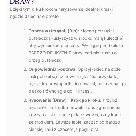
DRAW?
Dzięki tym kilku krokom narysowanie idealnej kreski
będzie dziecinnie proste:
Dobrze wstrząśnij (Dip):
Mocno potrząśnij
buteleczką (usłyszysz w środku małą kuleczkę),
aby wymieszać pigmenty. Wyciągnij pędzelek i
BARDZO DELIKATNIE otrzyj nadmiar tuszu o
brzeg buteleczki.
Odpowiednia postawa:
Oprzyj łokieć na stole,
jeśli potrzebujesz pewnej ręki. Nie przykładaj
pędzelka prostopadle do powieki, ale trzymaj go
płasko (równolegle do linii rzęs).
Rysowanie (Draw) – Krok po kroku:
Przyłóż
pędzelek na środku powieki i pociągnij linię na
zewnątrz. Następnie połącz wewnętrzny kącik
ze środkiem. Zawsze lepiej zacząć od bardzo
cienkiej linii i z czasem ją pogrubić!