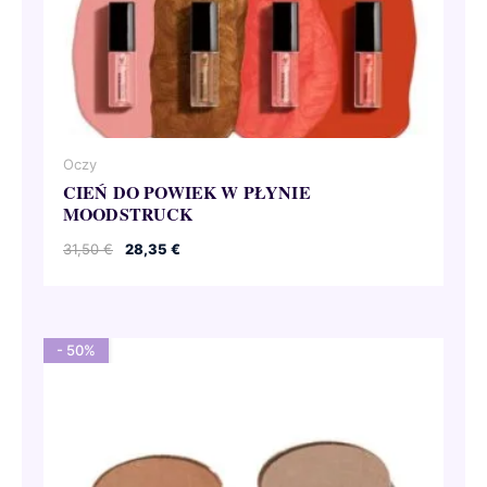
Oczy
CIEŃ DO POWIEK W PŁYNIE
MOODSTRUCK
Pierwotna
Aktualna
31,50
€
28,35
€
cena
cena
wynosiła:
wynosi:
31,50 €.
28,35 €.
- 50%