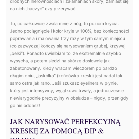
drobnych nierównościach i załamaniach skóry, zamiast się
na nich „haczyć” czy przerywać.
To, co całkowicie zwala mnie z nóg, to poziom krycia.
Jedno pociągnięcie i kolor kryje w 100%, bez konieczności
poprawiania i malowania trzy razy w tym samym miejscu
(co zazwyczaj kończy się narysowaniem grubej, krzywej
„belki”). Ponadto uwielbiam to, że ekstremalnie szybko
wysycha, a potem siedzi na skórze dosłownie jak
zabetonowany. Kiedy wracam wieczorem po bardzo
długim dniu, „jaskółka” (końcówka kreski) jest nadal tak
samo ostra jak rano. Jeśli szukasz eyelinera w płynie,
który jest intensywny, wyjątkowo trwały, a jednocześnie
niewiarygodnie precyzyjny w obsłudze – nigdy, przenigdy
go nie oddasz!
JAK NARYSOWAĆ PERFEKCYJNĄ
KRESKĘ ZA POMOCĄ DIP &