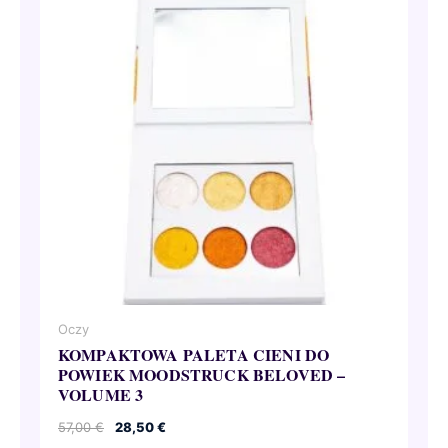
Oczy
KOMPAKTOWA PALETA CIENI DO
POWIEK MOODSTRUCK BELOVED –
VOLUME 3
Pierwotna
Aktualna
57,00
€
28,50
€
cena
cena