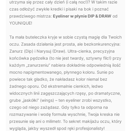
utrzyma się przez cały dzień (i całą noc!)? W takim razie
czas odłożyć zwykłe kredki i pisaki na bok i poznać
prawdziwego mistrza:
Eyeliner w płynie DIP & DRAW
od
YOUNIQUE!
Ta mała buteleczka kryje w sobie czystą magię dla Twoich
oczu. Zasada działania jest prosta, ale bezkonkurencyjna:
Zanurz (Dip) i Narysuj (Draw). Ultra-cienka, precyzyjna
końcówka pędzelka (to nie jest twardy, sztywny filc!) przy
każdym „zanurzeniu” nabiera dokładnie odpowiednią ilość
mocno napigmentowanego, płynnego koloru. Sunie po
powiece tak gładko, że nakładasz kolor niemal bez
żadnego oporu. Od ekstremalnie cienkich, ledwo
widocznych linii zagęszczających rzęsy, po dramatyczne,
grube „jaskółki” (wings) – ten eyeliner zrobi wszystko,
czego od niego zażądasz. Gdy tylko ta odporna na
rozmazywanie i wodę formuła wyschnie, Twoja kreska nie
przesunie się ani o milimetr. To sekret makijażu oczu, który
wygląda, jakby wyszedł spod ręki profesjonalisty!