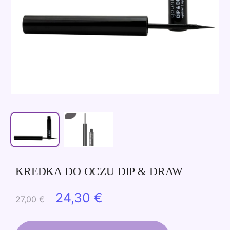
KREDKA DO OCZU DIP & DRAW
Pierwotna
Aktualna
24,30
€
27,00
€
cena
cena