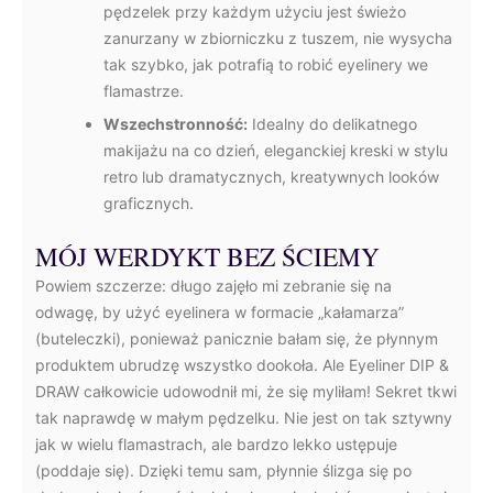
pędzelek przy każdym użyciu jest świeżo
zanurzany w zbiorniczku z tuszem, nie wysycha
tak szybko, jak potrafią to robić eyelinery we
flamastrze.
Wszechstronność:
Idealny do delikatnego
makijażu na co dzień, eleganckiej kreski w stylu
retro lub dramatycznych, kreatywnych looków
graficznych.
MÓJ WERDYKT BEZ ŚCIEMY
Powiem szczerze: długo zajęło mi zebranie się na
odwagę, by użyć eyelinera w formacie „kałamarza”
(buteleczki), ponieważ panicznie bałam się, że płynnym
produktem ubrudzę wszystko dookoła. Ale Eyeliner DIP &
DRAW całkowicie udowodnił mi, że się myliłam! Sekret tkwi
tak naprawdę w małym pędzelku. Nie jest on tak sztywny
jak w wielu flamastrach, ale bardzo lekko ustępuje
(poddaje się). Dzięki temu sam, płynnie ślizga się po