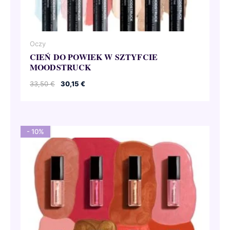
Oczy
CIEŃ DO POWIEK W SZTYFCIE
MOODSTRUCK
Pierwotna
Aktualna
33,50
€
30,15
€
cena
cena
wynosiła:
wynosi:
33,50 €.
30,15 €.
- 10%