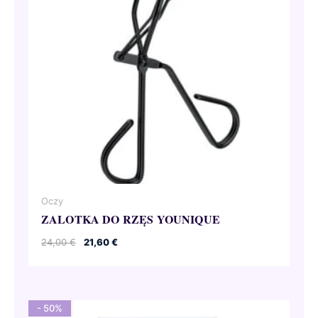
Oczy
ZALOTKA DO RZĘS YOUNIQUE
Pierwotna
Aktualna
24,00
€
21,60
€
cena
cena
wynosiła:
wynosi:
24,00 €.
21,60 €.
- 50%