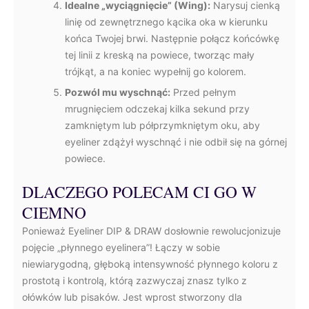
Idealne „wyciągnięcie” (Wing):
Narysuj cienką
linię od zewnętrznego kącika oka w kierunku
końca Twojej brwi. Następnie połącz końcówkę
tej linii z kreską na powiece, tworząc mały
trójkąt, a na koniec wypełnij go kolorem.
Pozwól mu wyschnąć:
Przed pełnym
mrugnięciem odczekaj kilka sekund przy
zamkniętym lub półprzymkniętym oku, aby
eyeliner zdążył wyschnąć i nie odbił się na górnej
powiece.
DLACZEGO POLECAM CI GO W
CIEMNO
Ponieważ Eyeliner DIP & DRAW dosłownie rewolucjonizuje
pojęcie „płynnego eyelinera”! Łączy w sobie
niewiarygodną, głęboką intensywność płynnego koloru z
prostotą i kontrolą, którą zazwyczaj znasz tylko z
ołówków lub pisaków. Jest wprost stworzony dla