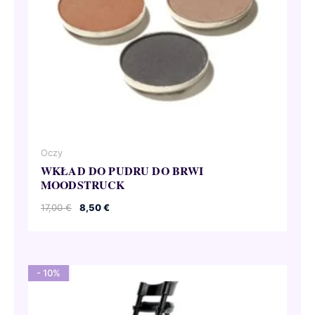
Oczy
WKŁAD DO PUDRU DO BRWI
MOODSTRUCK
Pierwotna
Aktualna
17,00
€
8,50
€
cena
cena
wynosiła:
wynosi:
17,00 €.
8,50 €.
- 10%