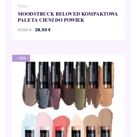
Oczy
MOODSTRUCK BELOVED KOMPAKTOWA
PALETA CIENI DO POWIEK
Pierwotna
Aktualna
57,00
€
28,50
€
cena
cena
wynosiła:
wynosi:
57,00 €.
28,50 €.
- 10%