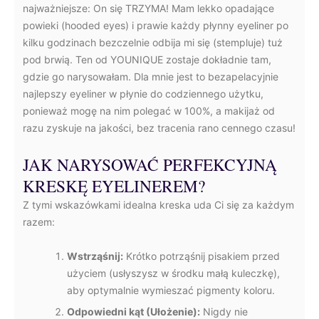
najważniejsze: On się TRZYMA! Mam lekko opadające
powieki (hooded eyes) i prawie każdy płynny eyeliner po
kilku godzinach bezczelnie odbija mi się (stempluje) tuż
pod brwią. Ten od YOUNIQUE zostaje dokładnie tam,
gdzie go narysowałam. Dla mnie jest to bezapelacyjnie
najlepszy eyeliner w płynie do codziennego użytku,
ponieważ mogę na nim polegać w 100%, a makijaż od
razu zyskuje na jakości, bez tracenia rano cennego czasu!
JAK NARYSOWAĆ PERFEKCYJNĄ
KRESKĘ EYELINEREM?
Z tymi wskazówkami idealna kreska uda Ci się za każdym
razem:
Wstrząśnij:
Krótko potrząśnij pisakiem przed
użyciem (usłyszysz w środku małą kuleczkę),
aby optymalnie wymieszać pigmenty koloru.
Odpowiedni kąt (Ułożenie):
Nigdy nie