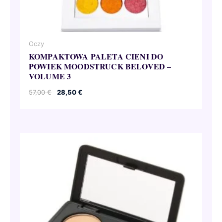
Oczy
KOMPAKTOWA PALETA CIENI DO
POWIEK MOODSTRUCK BELOVED –
VOLUME 3
Pierwotna
Aktualna
57,00
€
28,50
€
cena
cena
wynosiła:
wynosi:
57,00 €.
28,50 €.