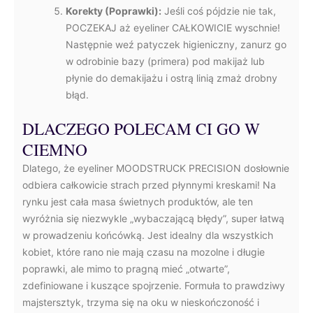
Korekty (Poprawki):
Jeśli coś pójdzie nie tak,
POCZEKAJ aż eyeliner CAŁKOWICIE wyschnie!
Następnie weź patyczek higieniczny, zanurz go
w odrobinie bazy (primera) pod makijaż lub
płynie do demakijażu i ostrą linią zmaż drobny
błąd.
DLACZEGO POLECAM CI GO W
CIEMNO
Dlatego, że eyeliner MOODSTRUCK PRECISION dosłownie
odbiera całkowicie strach przed płynnymi kreskami! Na
rynku jest cała masa świetnych produktów, ale ten
wyróżnia się niezwykle „wybaczającą błędy”, super łatwą
w prowadzeniu końcówką. Jest idealny dla wszystkich
kobiet, które rano nie mają czasu na mozolne i długie
poprawki, ale mimo to pragną mieć „otwarte”,
zdefiniowane i kuszące spojrzenie. Formuła to prawdziwy
majstersztyk, trzyma się na oku w nieskończoność i