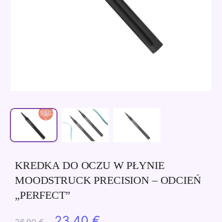
KREDKA DO OCZU W PŁYNIE
MOODSTRUCK PRECISION – ODCIEŃ
„PERFECT”
Pierwotna
Aktualna
23,40
€