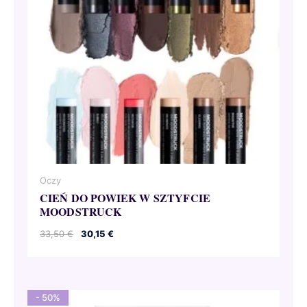
Oczy
CIEŃ DO POWIEK W SZTYFCIE
MOODSTRUCK
Pierwotna
Aktualna
33,50
€
30,15
€
cena
cena
wynosiła:
wynosi:
33,50 €.
30,15 €.
- 50%