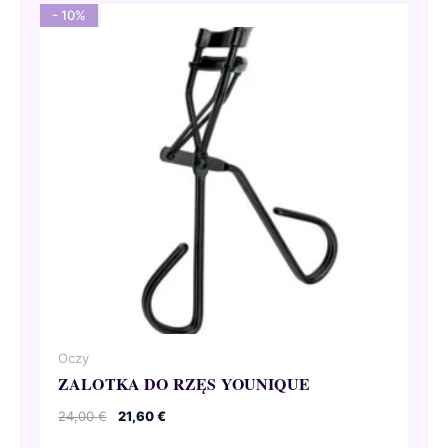
- 10%
Oczy
ZALOTKA DO RZĘS YOUNIQUE
Pierwotna
Aktualna
24,00
€
21,60
€
cena
cena
wynosiła:
wynosi: