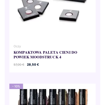
Oczy
KOMPAKTOWA PALETA CIENI DO
POWIEK MOODSTRUCK 4
Pierwotna
Aktualna
57,00
€
28,50
€
cena
cena
wynosiła:
wynosi:
57,00 €.
28,50 €.
- 10%