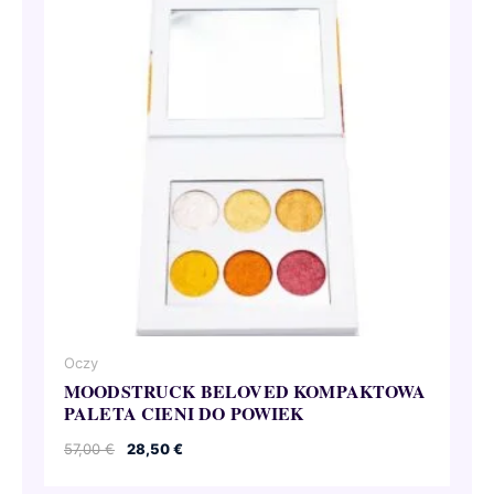
Oczy
MOODSTRUCK BELOVED KOMPAKTOWA
PALETA CIENI DO POWIEK
Pierwotna
Aktualna
57,00
€
28,50
€
cena
cena
wynosiła:
wynosi: