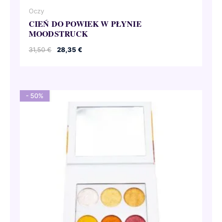
Oczy
CIEŃ DO POWIEK W PŁYNIE
MOODSTRUCK
Pierwotna
Aktualna
31,50
€
28,35
€
cena
cena
wynosiła:
wynosi:
31,50 €.
28,35 €.
- 50%