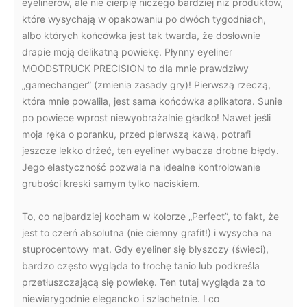
eyelinerów, ale nie cierpię niczego bardziej niż produktów,
które wysychają w opakowaniu po dwóch tygodniach,
albo których końcówka jest tak twarda, że dosłownie
drapie moją delikatną powiekę. Płynny eyeliner
MOODSTRUCK PRECISION to dla mnie prawdziwy
„gamechanger” (zmienia zasady gry)! Pierwszą rzeczą,
która mnie powaliła, jest sama końcówka aplikatora. Sunie
po powiece wprost niewyobrażalnie gładko! Nawet jeśli
moja ręka o poranku, przed pierwszą kawą, potrafi
jeszcze lekko drżeć, ten eyeliner wybacza drobne błędy.
Jego elastyczność pozwala na idealne kontrolowanie
grubości kreski samym tylko naciskiem.
To, co najbardziej kocham w kolorze „Perfect”, to fakt, że
jest to czerń absolutna (nie ciemny grafit!) i wysycha na
stuprocentowy mat. Gdy eyeliner się błyszczy (świeci),
bardzo często wygląda to trochę tanio lub podkreśla
przetłuszczającą się powiekę. Ten tutaj wygląda za to
niewiarygodnie elegancko i szlachetnie. I co