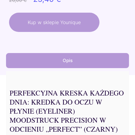
26,00
€
cena
cena
wynosiła:
wynosi:
Kup w sklepie Younique
26,00 €.
23,40 €.
Opis
PERFEKCYJNA KRESKA KAŻDEGO
DNIA: KREDKA DO OCZU W
PŁYNIE (EYELINER)
MOODSTRUCK PRECISION W
ODCIENIU „PERFECT” (CZARNY)