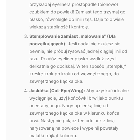
przykładaj eyelinera prostopadle (pionowo)
czubkiem do powieki! Zamiast tego trzymaj go
płasko, równolegle do linii rzęs. Daje to o wiele
większą stabilność i kontrolę.
Stemplowanie zamiast „malowania” (Dla
początkujących):
Jeśli nadal nie czujesz się
pewnie, nie próbuj rysować jednej ciągłej linii od
razu. Przyłóż eyeliner płasko wzdłuż rzęs i
delikatnie go dociskaj. W ten sposób „stempluj”
kreskę krok po kroku od wewnętrznego, do
zewnętrznego kącika oka.
Jaskółka (Cat-Eye/Wing):
Aby uzyskać idealne
wyciągnięcie, użyj końcówki brwi jako punktu
orientacyjnego. Narysuj cienką linię od
zewnętrznego kącika oka w kierunku końca
brwi. Następnie połącz ten odcinek z linią
narysowaną na powiece i wypełnij powstały
malutki trójkąt kolorem.