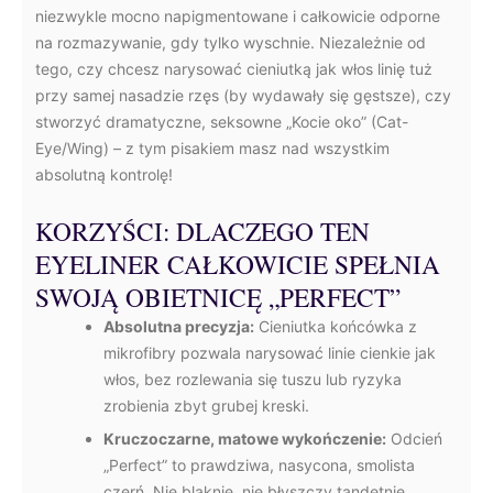
niezwykle mocno napigmentowane i całkowicie odporne
na rozmazywanie, gdy tylko wyschnie. Niezależnie od
tego, czy chcesz narysować cieniutką jak włos linię tuż
przy samej nasadzie rzęs (by wydawały się gęstsze), czy
stworzyć dramatyczne, seksowne „Kocie oko” (Cat-
Eye/Wing) – z tym pisakiem masz nad wszystkim
absolutną kontrolę!
KORZYŚCI: DLACZEGO TEN
EYELINER CAŁKOWICIE SPEŁNIA
SWOJĄ OBIETNICĘ „PERFECT”
Absolutna precyzja:
Cieniutka końcówka z
mikrofibry pozwala narysować linie cienkie jak
włos, bez rozlewania się tuszu lub ryzyka
zrobienia zbyt grubej kreski.
Kruczoczarne, matowe wykończenie:
Odcień
„Perfect” to prawdziwa, nasycona, smolista
czerń. Nie blaknie, nie błyszczy tandetnie,