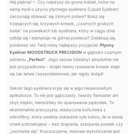
Hej piękna! ✨ Czy należysz do grona kobiet, które na
samą myśl o użyciu płynnego eyelinera (Liquid Eyeliner)
zaczynają oblewać się zimnym potem? Boisz się
trzęsących się, krzywych kresek, „czarnych grubych
belek” na powiekach lub eyelinera, który w ciągu dnia
odbija się i stempluje na górnej powiece? Zrelaksuj się,
ponieważ oto Twój nowy najlepszy przyjaciel:
Płynny
Eyeliner MOODSTRUCK PRECISION
w głęboko czarnym
odcieniu
„Perfect”
. Jego nazwa (Idealny) absolutnie nie
jest przypadkowa – dzięki niemu rysowanie kresek staje
się tak łatwe i bezproblemowe, jak nigdy dotąd!
Sekret tego eyelinera kryje się w jego niesamowitym
aplikatorze. To nie jest gąbczasty, twardy flamaster ani
zbyt miękki, niemożliwy do opanowania pędzelek. To
ekstremalnie precyzyjna, elastyczna końcówka z
mikrofibry, która uwalnia dokładnie tyle koloru, ile w danej
chwili potrzebujesz – bez drapania, szarpania powiek czy
„zacinania się”. Kruczoczarne, matowe wykończenie jest