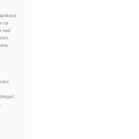
plikacji
r na
a nad
zień,
obie,
ęboko
obiegać
,