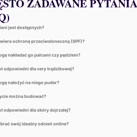
ĘSTO ZADAWANE PYTANI
Q)
cieni jest dostępnych?
wiera ochronę przeciwsłoneczną (SPF)?
gę nakładać go palcami czy pędzlem?
st odpowiedni dla cery trądzikowej?
gę nałożyć na niego puder?
rycie można budować?
st odpowiedni dla skóry dojrzałej?
brać swój idealny odcień online?