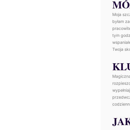
MÓ
Moja szcz
byłam za
pracowit
tym godz
wspaniale
Twoja sk
KL
Magiczna
rozpiesz
wypełnia
przedwcz
codzienn
JA