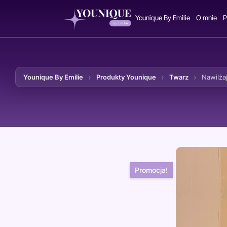
Younique By Emilie
O mnie
P
Younique By Emilie
Produkty Younique
Twarz
Nawilż
Przejdź do treści
Promocja!