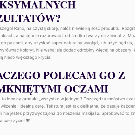
KSYMALNYCH
ZULTATÓW?
szego! Rano, na czystą skórę, nałóż niewielką ilość produktu. Rozgr
palcach, a następnie rozprowadź od środka twarzy na zewnątrz. Mo
 go palcami, aby uzyskać super naturalny wygląd, lub użyć pędzla,
wyrównać koloryt. Nie wahaj się dodać odrobiny więcej na obszary, 
ją nieco większego krycia!
ACZEGO POLECAM GO Z
MKNIĘTYMI OCZAMI
 to idealny produkt „wszystko w jednym”! Oszczędza mnóstwo czas
wilżenie i idealną cerę. Tekstura jest tak delikatna, że pasuje każde
śli nie jesteś przyzwyczajona do noszenia makijażu. Spróbować to z
a całe życie! 💖