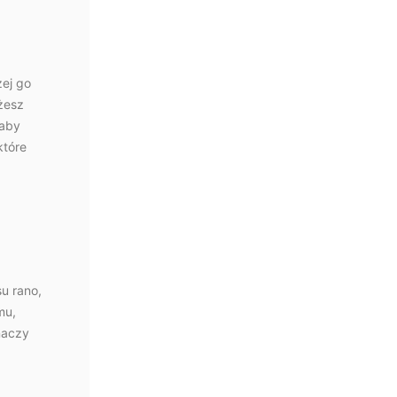
zej go
żesz
 aby
które
u rano,
mu,
naczy