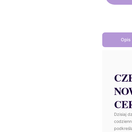
5
Opis
CZ
NO
CE
Dzisiaj d
codzienn
podkreśl