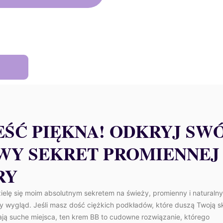
1,50 €.
46,35 €.
EŚĆ PIĘKNA! ODKRYJ SW
WY SEKRET PROMIENNEJ
RY
zielę się moim absolutnym sekretem na świeży, promienny i naturalny
y wygląd. Jeśli masz dość ciężkich podkładów, które duszą Twoją sk
ają suche miejsca, ten krem BB to cudowne rozwiązanie, którego