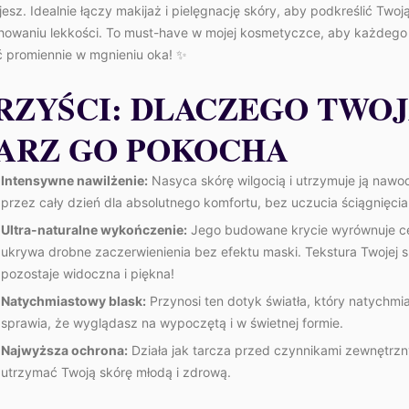
esz. Idealnie łączy makijaż i pielęgnację skóry, aby podkreślić Twoj
howaniu lekkości. To must-have w mojej kosmetyczce, aby każdego
 promiennie w mgnieniu oka! ✨
RZYŚCI: DLACZEGO TWO
ARZ GO POKOCHA
Intensywne nawilżenie:
Nasyca skórę wilgocią i utrzymuje ją nawo
przez cały dzień dla absolutnego komfortu, bez uczucia ściągnięcia
Ultra-naturalne wykończenie:
Jego budowane krycie wyrównuje ce
ukrywa drobne zaczerwienienia bez efektu maski. Tekstura Twojej 
pozostaje widoczna i piękna!
Natychmiastowy blask:
Przynosi ten dotyk światła, który natychmi
sprawia, że wyglądasz na wypoczętą i w świetnej formie.
Najwyższa ochrona:
Działa jak tarcza przed czynnikami zewnętrzn
utrzymać Twoją skórę młodą i zdrową.