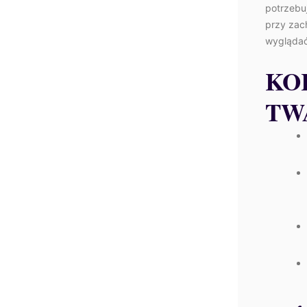
potrzebuj
przy zac
wyglądać
KO
TW