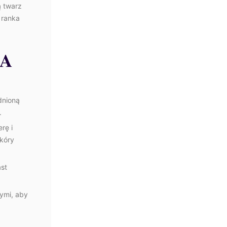
ą twarz
 ranka
JA
dnioną
.
rę i
skóry
ast
ymi, aby