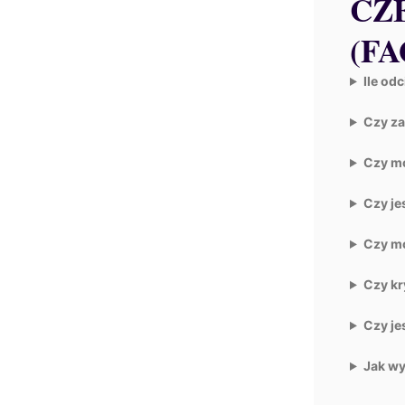
CZ
(FA
Ile od
Czy za
Czy mo
Czy je
Czy mo
Czy k
Czy je
Jak wy