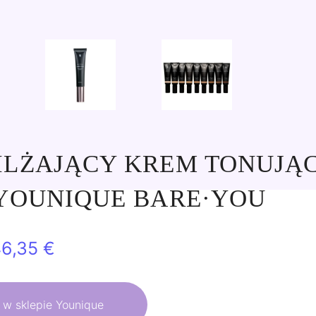
ILŻAJĄCY KREM TONUJĄ
YOUNIQUE BARE·YOU
ierwotna
Aktualna
46,35
€
ena
cena
ynosiła:
wynosi:
 w sklepie Younique