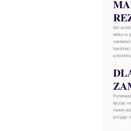
MA
RE
Nic prost
lekko w 
nakładać
bardziej 
potrzebu
DL
ZA
Ponieważ
łącząc na
nawet je
przyjąć n