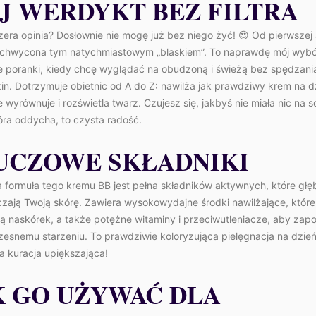
J WERDYKT BEZ FILTRA
era opinia? Dosłownie nie mogę już bez niego żyć! 😍 Od pierwszej a
chwycona tym natychmiastowym „blaskiem”. To naprawdę mój wybó
e poranki, kiedy chcę wyglądać na obudzoną i świeżą bez spędzani
in. Dotrzymuje obietnic od A do Z: nawilża jak prawdziwy krem na d
 wyrównuje i rozświetla twarz. Czujesz się, jakbyś nie miała nic na s
óra oddycha, to czysta radość.
UCZOWE SKŁADNIKI
 formuła tego kremu BB jest pełna składników aktywnych, które gł
czają Twoją skórę. Zawiera wysokowydajne środki nawilżające, które
ją naskórek, a także potężne witaminy i przeciwutleniacze, aby zap
esnemu starzeniu. To prawdziwie koloryzująca pielęgnacja na dzień
a kuracja upiększająca!
K GO UŻYWAĆ DLA