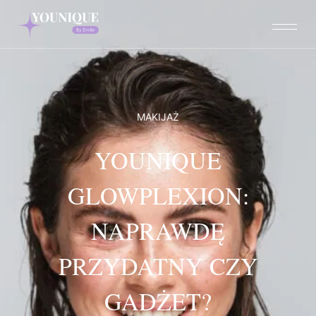
Przejdź
do
treści
MAKIJAŻ
YOUNIQUE
GLOWPLEXION:
NAPRAWDĘ
PRZYDATNY CZY
GADŻET?